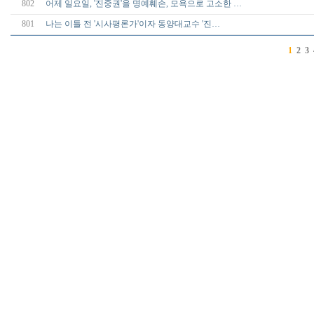
802
어제 일요일, '진중권'을 명예훼손, 모욕으로 고소한 …
801
나는 이틀 전 '시사평론가'이자 동양대교수 '진…
1
2
3