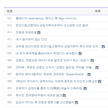
번호
제목
815
홈페이지 visual diary는 '페이스 북' https://www.fa…
814
천안시립교향악단 상임지휘자로부터 고소당한 사건 결과 -
813
진중권 유죄판결
812
내가 용서하지 않는 인간
811
성무용 천안시장은 천안시립교향악단 상임지휘자 즉각 파면 조치…
810
내 연극 희곡책을 출판사에서 찍었다고 보내왔다.
809
강원도, 위법논란 새누리 의원 골프장 인허가 취소 ‘초읽기’
808
인터뷰 - 최문순 강원도 도지사 “강원도 골프장, 주민들 ‘피울…
807
한국의 현악 4중주단 ‘콰르텟 크네히트’ Quartet Knecht'…
806
100년의 국가위기, 권력이라는 아편에 중독된 지식인의 사회교란
805
도예작가 김영아를 통한 도자(陶瓷) 예술의 스펙트럼-
804
최수진, 한국현대무용의 새로운 발견
803
김상수 작가는 왜 진중권 평론가를 고소했을까