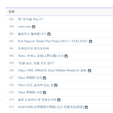
번호
665
왜? 연극을 하는가?
664
a new year.
663
불쌍하고 불쌍합니다.
662
Kim Sang soo Theater Play Project 2011-1 <TAXI,TAXI>
661
조폭정치와 정치모리배
660
Tokyo, 우에노 공원(上野公園) 조각
659
"믿을 놈도, 믿을 곳도 없다"
658
Tokyo, 1984, 1986년작, Ernst Wilhelm Wenders의 영화-
657
Tokyo 早稻田 전차
656
Tokyo 인근, 숲속에 있는 집
655
Tokyo 早稻田 내천
654
일본 도쿄에서 본 연평도사태
653
와세다대학교(早稻田大學校) 인근 전통찻집(茶室)