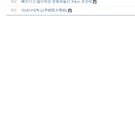
652
빼앗기고 팔아먹은 문화재들이 Tokyo 곳곳에
651
와세다대학교(早稻田大學校)