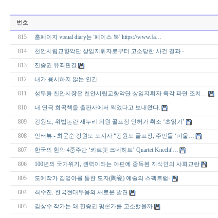
번호
815
홈페이지 visual diary는 '페이스 북' https://www.fa…
814
천안시립교향악단 상임지휘자로부터 고소당한 사건 결과 -
813
진중권 유죄판결
812
내가 용서하지 않는 인간
811
성무용 천안시장은 천안시립교향악단 상임지휘자 즉각 파면 조치…
810
내 연극 희곡책을 출판사에서 찍었다고 보내왔다.
809
강원도, 위법논란 새누리 의원 골프장 인허가 취소 ‘초읽기’
808
인터뷰 - 최문순 강원도 도지사 “강원도 골프장, 주민들 ‘피울…
807
한국의 현악 4중주단 ‘콰르텟 크네히트’ Quartet Knecht'…
806
100년의 국가위기, 권력이라는 아편에 중독된 지식인의 사회교란
805
도예작가 김영아를 통한 도자(陶瓷) 예술의 스펙트럼-
804
최수진, 한국현대무용의 새로운 발견
803
김상수 작가는 왜 진중권 평론가를 고소했을까