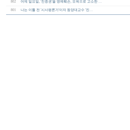
802
어제 일요일, '진중권'을 명예훼손, 모욕으로 고소한 …
801
나는 이틀 전 '시사평론가'이자 동양대교수 '진…