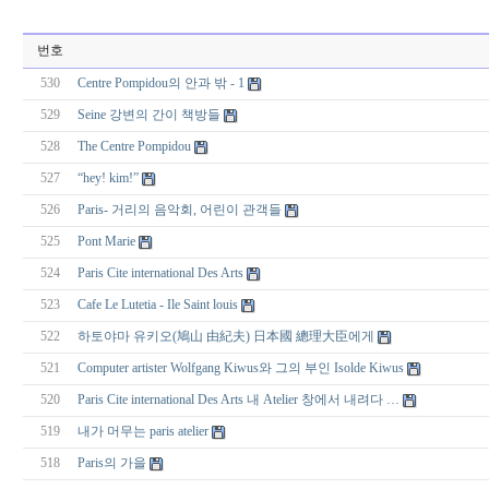
번호
530
Centre Pompidou의 안과 밖 - 1
529
Seine 강변의 간이 책방들
528
The Centre Pompidou
527
“hey! kim!”
526
Paris- 거리의 음악회, 어린이 관객들
525
Pont Marie
524
Paris Cite international Des Arts
523
Cafe Le Lutetia - Ile Saint louis
522
하토야마 유키오(鳩山 由紀夫) 日本國 總理大臣에게
521
Computer artister Wolfgang Kiwus와 그의 부인 Isolde Kiwus
520
Paris Cite international Des Arts 내 Atelier 창에서 내려다 …
519
내가 머무는 paris atelier
518
Paris의 가을