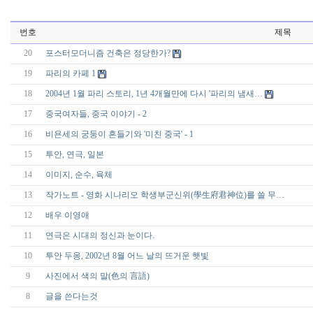
번호
제목
20
포스터모더니즘 건축은 정당한가?
19
파리의 카페 1
18
2004년 1월 파리 스토리, 1년 4개월만에 다시 '파리의 냄새…
17
중국여자들, 중국 이야기 - 2
16
비욘세의 궁둥이 흔들기와 '미친 중국' - 1
15
투안, 연극, 일본
14
이미지, 순수, 육체
13
작가노트 - 영화 시나리오 학생부군신위(學生府君神位)를 쓸 무…
12
배우 이영애
11
연극은 시대의 정신과 눈이다.
10
투안 두옹, 2002년 8월 어느 날의 뜨거운 햇빛
9
사진에서 색의 말(色의 言語)
8
글을 쓴다는것