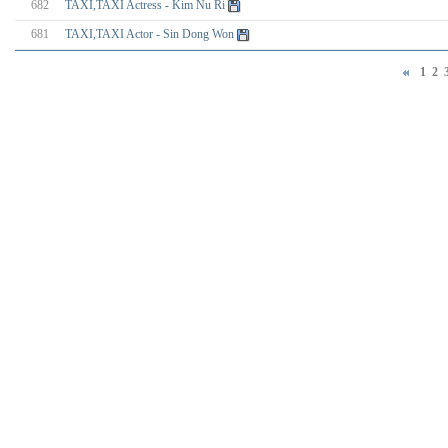
682
TAXI,TAXI Actress - Kim Nu Ri
681
TAXI,TAXI Actor - Sin Dong Won
1
2