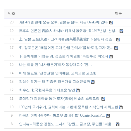
번호
제목
20
3년 4개월 만에 오늘 오후, 일본을 왔다. 지금 Osaka에 있다.
19
日本의 언론인 言論人 하사바 키요시 波佐場 淸-1947년생- 선생…
18
上. 일본 교토(京都) ‘고려미술관(高麗美術館)’과 설립자 정조…
17
中, 정조문은 ‘삐뚤어진 고대 한일 관계사’를 바로 잡고자 했…
16
下,문화재를 되찾은 것, 정조문의 치열한 ‘독립투쟁’이었다
15
나는 이틀 전 '시사평론가'이자 동양대교수 '진…
14
어제 일요일, '진중권'을 명예훼손, 모욕으로 고소한 …
13
김상수 작가는 왜 진중권 평론가를 고소했을까
12
최수진, 한국현대무용의 새로운 발견
11
도예작가 김영아를 통한 도자(陶瓷) 예술의 스펙트럼-
10
100년의 국가위기, 권력이라는 아편에 중독된 지식인의 사회교란
9
한국의 현악 4중주단 ‘콰르텟 크네히트’ Quartet Knecht'…
8
인터뷰 - 최문순 강원도 도지사 “강원도 골프장, 주민들 ‘피울…