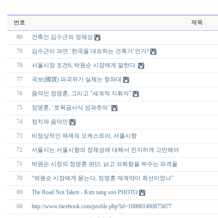
번호
제목
80
건축인 김수근의 정체성
79
김수근이 과연 ‘한국을 대표하는 건축가’인가?
78
서울시장 조건6, 박원순 시장에게 말한다.
77
국보(國寶) 파괴위기 실체는 청와대
76
음악인 정명훈, 그리고 "세계적 지휘자"
75
정명훈, ‘토목공사식 성과주의’
74
정치와 음악인
73
비정상적인 체제의 오케스트라, 서울시향
72
서울시는 서울시향의 정체성에 대해서 진지하게 고민해야
71
박원순 시장의 정명훈 판단, 낡고 쇠퇴함을 부수는 파격을
70
"박원순 시장에게 묻는다, 정명훈 재계약이 최선이었나"
69
The Road Not Taken - Kim sang soo PHOTO
68
http://www.facebook.com/profile.php?id=100001460875877