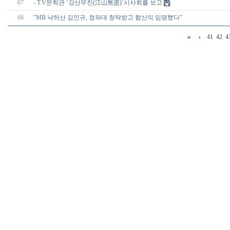
67
- T.V문학관 ‘강산무진(江山無盡)’시사회를 보고
66
"MB 낙하산 김인규, 청와대 청탁받고 함신익 임명했다"
41
42
4