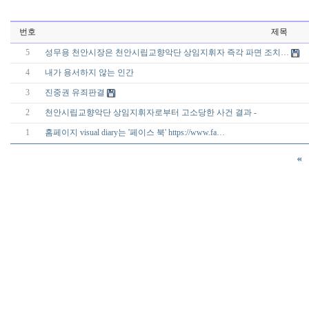
번호
제목
5
성무용 천안시장은 천안시립교향악단 상임지휘자 즉각 파면 조치…
4
내가 용서하지 않는 인간
3
진중권 유죄판결
2
천안시립교향악단 상임지휘자로부터 고소당한 사건 결과 -
1
홈페이지 visual diary는 '페이스 북' https://www.fa…