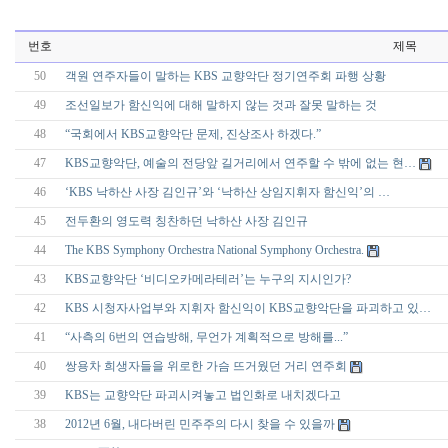
번호
제목
50
객원 연주자들이 말하는 KBS 교향악단 정기연주회 파행 상황
49
조선일보가 함신익에 대해 말하지 않는 것과 잘못 말하는 것
48
“국회에서 KBS교향악단 문제, 진상조사 하겠다.”
47
KBS교향악단, 예술의 전당앞 길거리에서 연주할 수 밖에 없는 현…
46
‘KBS 낙하산 사장 김인규’와 ‘낙하산 상임지휘자 함신익’의 …
45
전두환의 영도력 칭찬하던 낙하산 사장 김인규
44
The KBS Symphony Orchestra National Symphony Orchestra.
43
KBS교향악단 ‘비디오카메라테러’는 누구의 지시인가?
42
KBS 시청자사업부와 지휘자 함신익이 KBS교향악단을 파괴하고 있…
41
“사측의 6번의 연습방해, 무언가 계획적으로 방해를...”
40
쌍용차 희생자들을 위로한 가슴 뜨거웠던 거리 연주회
39
KBS는 교향악단 파괴시켜놓고 법인화로 내치겠다고
38
2012년 6월, 내다버린 민주주의 다시 찾을 수 있을까