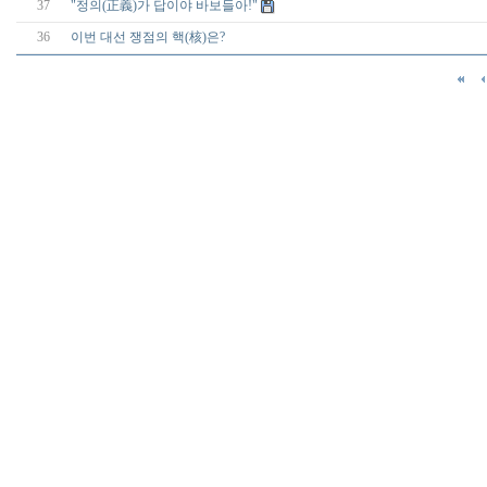
37
"정의(正義)가 답이야 바보들아!"
36
이번 대선 쟁점의 핵(核)은?