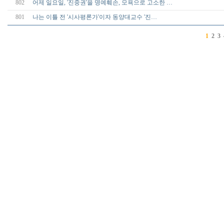
802
어제 일요일, '진중권'을 명예훼손, 모욕으로 고소한 …
801
나는 이틀 전 '시사평론가'이자 동양대교수 '진…
1
2
3