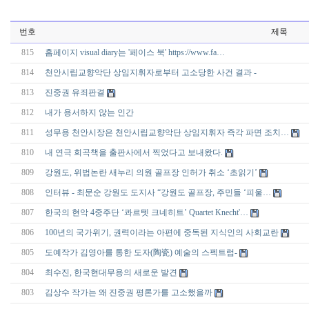
번호
제목
815
홈페이지 visual diary는 '페이스 북' https://www.fa…
814
천안시립교향악단 상임지휘자로부터 고소당한 사건 결과 -
813
진중권 유죄판결
812
내가 용서하지 않는 인간
811
성무용 천안시장은 천안시립교향악단 상임지휘자 즉각 파면 조치…
810
내 연극 희곡책을 출판사에서 찍었다고 보내왔다.
809
강원도, 위법논란 새누리 의원 골프장 인허가 취소 ‘초읽기’
808
인터뷰 - 최문순 강원도 도지사 “강원도 골프장, 주민들 ‘피울…
807
한국의 현악 4중주단 ‘콰르텟 크네히트’ Quartet Knecht'…
806
100년의 국가위기, 권력이라는 아편에 중독된 지식인의 사회교란
805
도예작가 김영아를 통한 도자(陶瓷) 예술의 스펙트럼-
804
최수진, 한국현대무용의 새로운 발견
803
김상수 작가는 왜 진중권 평론가를 고소했을까