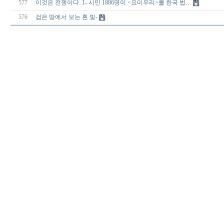
577
이것은 전쟁이다. 1- 시민 1886명이 <요미우리>를 한국 법…
576
검은 땅에서 보는 흰 빛-