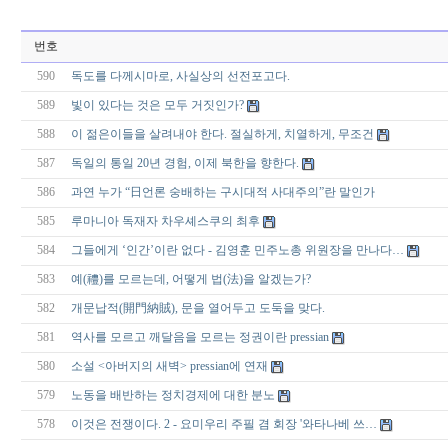
번호
590
독도를 다께시마로, 사실상의 선전포고다.
589
빛이 있다는 것은 모두 거짓인가?
588
이 젊은이들을 살려내야 한다. 절실하게, 치열하게, 무조건
587
독일의 통일 20년 경험, 이제 북한을 향한다.
586
과연 누가 “日언론 숭배하는 구시대적 사대주의”란 말인가
585
루마니아 독재자 차우셰스쿠의 최후
584
그들에게 ‘인간’이란 없다 - 김영훈 민주노총 위원장을 만나다…
583
예(禮)를 모르는데, 어떻게 법(法)을 알겠는가?
582
개문납적(開門納賊), 문을 열어두고 도둑을 맞다.
581
역사를 모르고 깨달음을 모르는 정권이란 pressian
580
소설 <아버지의 새벽> pressian에 연재
579
노동을 배반하는 정치경제에 대한 분노
578
이것은 전쟁이다. 2 - 요미우리 주필 겸 회장 '와타나베 쓰…