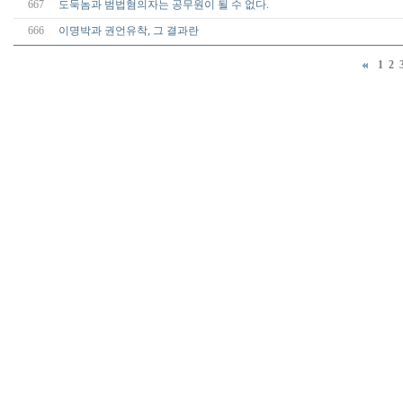
667
도둑놈과 범법혐의자는 공무원이 될 수 없다.
666
이명박과 권언유착, 그 결과란
1
2