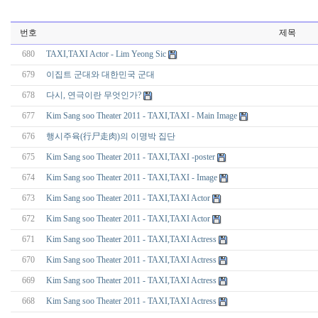
번호
제목
680
TAXI,TAXI Actor - Lim Yeong Sic
679
이집트 군대와 대한민국 군대
678
다시, 연극이란 무엇인가?
677
Kim Sang soo Theater 2011 - TAXI,TAXI - Main Image
676
행시주육(行尸走肉)의 이명박 집단
675
Kim Sang soo Theater 2011 - TAXI,TAXI -poster
674
Kim Sang soo Theater 2011 - TAXI,TAXI - Image
673
Kim Sang soo Theater 2011 - TAXI,TAXI Actor
672
Kim Sang soo Theater 2011 - TAXI,TAXI Actor
671
Kim Sang soo Theater 2011 - TAXI,TAXI Actress
670
Kim Sang soo Theater 2011 - TAXI,TAXI Actress
669
Kim Sang soo Theater 2011 - TAXI,TAXI Actress
668
Kim Sang soo Theater 2011 - TAXI,TAXI Actress