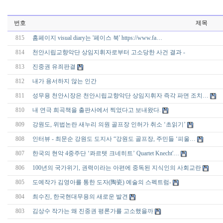
번호
제목
815
홈페이지 visual diary는 '페이스 북' https://www.fa…
814
천안시립교향악단 상임지휘자로부터 고소당한 사건 결과 -
813
진중권 유죄판결
812
내가 용서하지 않는 인간
811
성무용 천안시장은 천안시립교향악단 상임지휘자 즉각 파면 조치…
810
내 연극 희곡책을 출판사에서 찍었다고 보내왔다.
809
강원도, 위법논란 새누리 의원 골프장 인허가 취소 ‘초읽기’
808
인터뷰 - 최문순 강원도 도지사 “강원도 골프장, 주민들 ‘피울…
807
한국의 현악 4중주단 ‘콰르텟 크네히트’ Quartet Knecht'…
806
100년의 국가위기, 권력이라는 아편에 중독된 지식인의 사회교란
805
도예작가 김영아를 통한 도자(陶瓷) 예술의 스펙트럼-
804
최수진, 한국현대무용의 새로운 발견
803
김상수 작가는 왜 진중권 평론가를 고소했을까