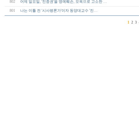
802
어제 일요일, '진중권'을 명예훼손, 모욕으로 고소한 …
801
나는 이틀 전 '시사평론가'이자 동양대교수 '진…
1
2
3