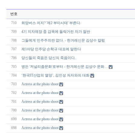
번호
710
희망버스 저지? '제2 부마사태' 부른다.
709
4기 지자체장 중 감옥에 들락거린 자가 절반
708
그들에게 민주주의란 없다. - 한겨레신문 김상수 칼럼
707
제1야당 민주당 손학규 대표에 말한다
706
당신들의 죽음은 당신의 죽음이다.
705
병든 '저널리즘문화'로부터 - 한겨레신문 김상수 문화…
704
‘한국IT산업의 멸망’, 김인성 저자와의 대화
703
Actress at the photo shoot
702
Actress at the photo shoot
701
Actress at the photo shoot
700
Actress at the photo shoot
699
Actress at the photo shoot
698
Actress at the photo shoot