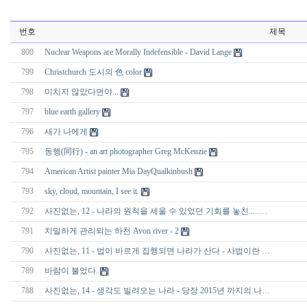
번호
제목
800
Nuclear Weapons are Morally Indefensible - David Lange
799
Christchurch 도시의 色 color
798
미치지 않았다면야...
797
blue earth gallery
796
새가 나에게
795
동행(同行) - an art photographer Greg McKenzie
794
American Artist painter Mia DayQualkinbush
793
sky, cloud, mountain, I see it.
792
사진없는, 12 - 나라의 원칙을 세울 수 있었던 기회를 놓친.....…
791
치밀하게 관리되는 하천 Avon river - 2
790
사진없는, 11 - 법이 바르게 집행되면 나라가 산다 - 사법이란 …
789
바람이 불었다.
788
사진없는, 14 - 생각도 빌려오는 나라 - 당장 2015년 까지의 나…