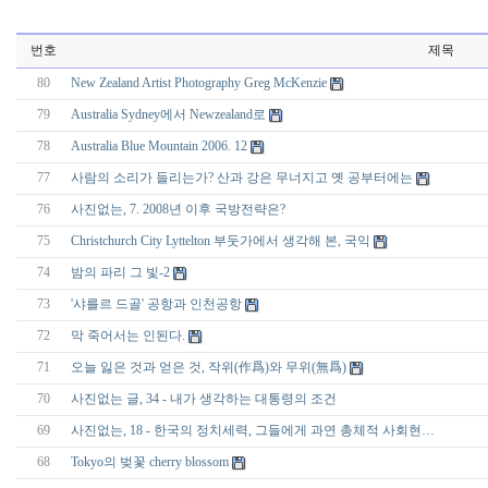
번호
제목
80
New Zealand Artist Photography Greg McKenzie
79
Australia Sydney에서 Newzealand로
78
Australia Blue Mountain 2006. 12
77
사람의 소리가 들리는가? 산과 강은 무너지고 옛 공부터에는
76
사진없는, 7. 2008년 이후 국방전략은?
75
Christchurch City Lyttelton 부둣가에서 생각해 본, 국익
74
밤의 파리 그 빛-2
73
'샤를르 드골' 공항과 인천공항
72
막 죽어서는 인된다.
71
오늘 잃은 것과 얻은 것, 작위(作爲)와 무위(無爲)
70
사진없는 글, 34 - 내가 생각하는 대통령의 조건
69
사진없는, 18 - 한국의 정치세력, 그들에게 과연 총체적 사회현…
68
Tokyo의 벚꽃 cherry blossom