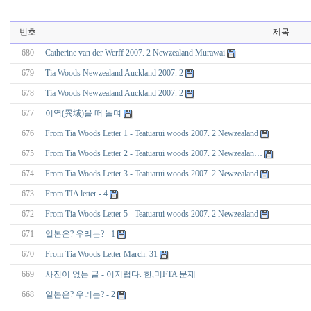
번호
제목
680
Catherine van der Werff 2007. 2 Newzealand Murawai
679
Tia Woods Newzealand Auckland 2007. 2
678
Tia Woods Newzealand Auckland 2007. 2
677
이역(異域)을 떠 돌며
676
From Tia Woods Letter 1 - Teatuarui woods 2007. 2 Newzealand
675
From Tia Woods Letter 2 - Teatuarui woods 2007. 2 Newzealan…
674
From Tia Woods Letter 3 - Teatuarui woods 2007. 2 Newzealand
673
From TIA letter - 4
672
From Tia Woods Letter 5 - Teatuarui woods 2007. 2 Newzealand
671
일본은? 우리는? - 1
670
From Tia Woods Letter March. 31
669
사진이 없는 글 - 어지럽다. 한,미FTA 문제
668
일본은? 우리는? - 2