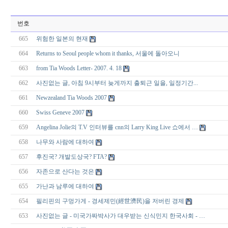
번호
665
위험한 일본의 현재
664
Returns to Seoul people whom it thanks, 서울에 돌아오니
663
from Tia Woods Letter- 2007. 4. 18
662
사진없는 글, 아침 9시부터 늦게까지 출퇴근 일을, 일정기간...
661
Newzealand Tia Woods 2007
660
Swiss Geneve 2007
659
Angelina Jolie의 T.V 인터뷰를 cnn의 Larry King Live 쇼에서 …
658
나무와 사람에 대하여
657
후진국? 개발도상국? FTA?
656
자존으로 산다는 것은
655
가난과 남루에 대하여
654
필리핀의 구멍가게 - 경세제민(經世濟民)을 저버린 경제
653
사진없는 글 - 미국가짜박사가 대우받는 신식민지 한국사회 - …