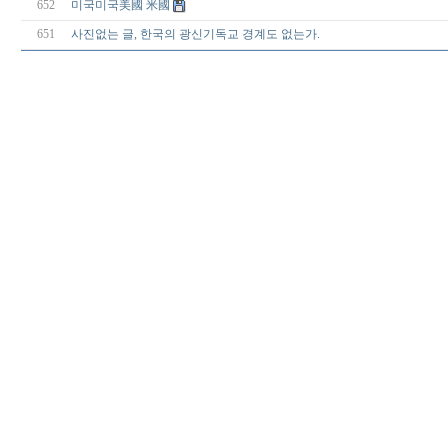
652
미국미국美國 米國
651
사진없는 글, 한국의 광신기독교 경계도 없는가.