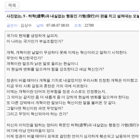
사진없는, 9 - 허학(虛學)과 내실없는 행동인 가행(假行)이 판을 치고 설쳐대는 
글쓴이
:
김상수
날짜
: 07-08-07 08:01
조회
: 22789
국가의 현재를 냉정하게 살피자.
이 나라는 국가인가 부실조합인가?
개혁, 개혁이란 낱말이 무성하다 못해 이제는 혁신이라고 말하기 시작한다.
무엇이 혁신한국인가?
개혁이란 말조차 낡은 말로 들리는 현실이니
이 현실에 변화를 일으켜야 함을 강조한다고 새삼 혁신인가?
정권이 바뀔 때마다 개혁을 기치로 내걸었지만 우리사회 진정한 개혁은 미미했고
지금 우리 사회 갈등과 혼란은 거의 극에 이르렀다.
이제는 개혁이란 단어의 진부함을 정권 스스로도 인정했는지,
그 의미는 같지만 좀 더 새롭게 좀 더 강하게 현실에 변화를 일으켜야 한다는
또 다른 강박에서 개혁이란 말보다는 혁신이란 말을 불러온 것 같다.
그렇다면 혁신이란 과연 무엇일까?
그리고 무엇이 혁신되어야 하는 건가?
자신의 이익만을 탐하는 엉터리 학문인 허학(虛學)과 내실없는 행동인 가행(假行)
여기에 마냥 안타까움이 있다.
이제 정권이 바뀔 때마다 표제로 걸만한 언어가 심각하게 훼손되고 남용되어 언어 