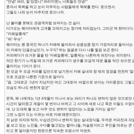
"안녕! 파리, 잘 있었니? 파리지엔느 너희들도 안녕!"
혼자서 독백을 하고 눈이 마주치는 사람들에게 목례를 한다. 웃으면서.
그들도 나와 눈이 마주치면 웃으니까.
난 불어를 못해도 관광객처럼 보여지는 건 싫다.
다가오는 웨이터에게 고개를 끄덕이고는 창가에 자리잡는다. 그리곤 딱 한마디다.
"카페알롱제!"
"위! 무슈"
웨이터는 웬 중국인 하나가 카페에 들어와서 성큼성큼 창가 가장자리로 들어서는
이 카페의 단골손님인가, 누구지? 하는 얼굴로 다시 나를 힐끔 보곤 한다.
커피에다가 뜨거운 물을 탄 '카페알롱제', 알롱제는 나른하게 퍼진다는 의미란다.
약간 한기가 느껴질 때 뜨거운 커피에다가 생수를 뜨겁게 데운 물을 약간 섞으면 
풀어지는 기미가 온다.
한 모금 두 모금 커피를 입안으로 넘기면서 카페 실내와 창 밖의 정경을 천천히 '알
으로 조금은 나른한 기운으로 말이다.
"음. 그대로군. 1년이 지났지만 여긴 그대로야. 바깥으로 보이는 거리풍경도 그렇
모습도 하나도 변한게 없군"
문득, 왜 나에게는 1년 4개월이 지나서 보는 파리가 하나도 변하지 않은 것으로만 
시간이 달라졌고 계절이 몇 번이나 바뀌고 그 사이에 새로 나고 죽은 이들도 수없
데. 난 도대체 뭘 보고 아무 것도 변하지 않았다는 느낌을 가지는 걸까?
그런 느낌이 드는 이유는 바로 카페 때문이었다.
저 낡은 의자와 탁자, 수십년간이나 변하지 않는 실내장식들, 두꺼운 커피잔과 각설
을 보고 있는 노인들, 수다를 떨고있는 할머니들, 어슬렁거리고 주인을 따르는 큰 
리고 못 알아듣지만 한편으론 익숙한 프랑스어 악센트.