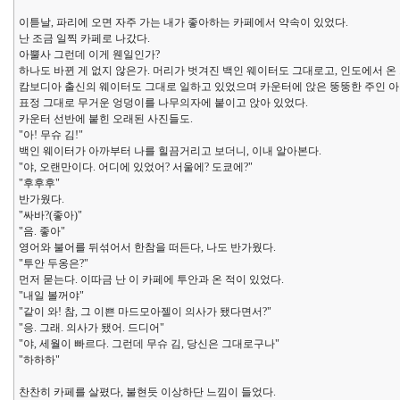
이튿날, 파리에 오면 자주 가는 내가 좋아하는 카페에서 약속이 있었다.
난 조금 일찍 카페로 나갔다.
아뿔사 그런데 이게 웬일인가?
하나도 바뀐 게 없지 않은가. 머리가 벗겨진 백인 웨이터도 그대로고, 인도에서 온
캄보디아 출신의 웨이터도 그대로 일하고 있었으며 카운터에 앉은 뚱뚱한 주인 
표정 그대로 무거운 엉덩이를 나무의자에 붙이고 앉아 있었다.
카운터 선반에 붙힌 오래된 사진들도.
"아! 무슈 김!"
백인 웨이터가 아까부터 나를 힐끔거리고 보더니, 이내 알아본다.
"야, 오랜만이다. 어디에 있었어? 서울에? 도쿄에?"
"후후후"
반가웠다.
"싸바?(좋아)"
"음. 좋아"
영어와 불어를 뒤섞어서 한참을 떠든다, 나도 반가웠다.
"투안 두옹은?"
먼저 묻는다. 이따금 난 이 카페에 투안과 온 적이 있었다.
"내일 볼꺼야"
"같이 와! 참, 그 이쁜 마드모아젤이 의사가 됐다면서?"
"응. 그래. 의사가 됐어. 드디어"
"야, 세월이 빠르다. 그런데 무슈 김, 당신은 그대로구나"
"하하하"
찬찬히 카페를 살폈다, 불현듯 이상하단 느낌이 들었다.