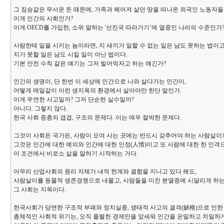
그 짐승같은 무서운 돈 때문에, 가족과 헤어져 살던 땅을 떠나온 외국인 노동자들
이게 인간의 사회인가?
이게 OECD를 가입한, 소위 말하는 '선진국 따라가기’에 열중인 나라의 수준인가
사람한테 일을 시키는 놈이라면, 지 새끼가 일할 수 없는 일은 남도 못하는 법이고
지가 못할 일은 남도 시킬 일이 아닌 법이다.
기본 안전 수칙 같은 얘기는 그저 빌어먹자고 하는 얘긴가?
인간의 생명이, 단 한번 이 세상에 인간으로 나와 살다가는 인간이,
어떻게 매일같이 이런 생지옥의 환경에서 살아야만 한단 말인가.
이게 우연한 사고일까? 그저 단순한 실수일까?
아니다. 그렇지 않다.
한국 사회 중층의 겹겹, 구조의 문제다. 이는 매우 절박한 문제다.
그것이 사회든 국가든, 사람이 모여 사는 곳에는 반드시 갖추어야 하는 사람살이
그것은 인간에 대한 예의와 인간에 대한 인정(人情)이고 또 사람에 대한 한 인격
이 조건에서 비로소 삶을 말하기 시작하는 거다.
아무리 산업사회의 원리 자체가 내적 한계와 결함을 지니고 있다 해도,
사람살이를 동물적 생존경쟁으로 내몰고, 사람들을 미친 분열증에 시달리게 하
그 사회는 지옥이다.
한국사회가 당면한 구조적 부패와 정치실종, 생태적 사고의 결격(缺格)으로 인한
총체적인 사회적 위기는, 오직 졸렬한 경제만을 앞세워 인간을 은밀하고 치밀하게