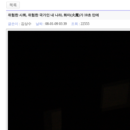
위험한 사회, 위험한 국가인 내 나라, 화마(火魔)가 10초 만에
글쓴이
:
김상수
날짜
: 08-01-09 03:39
조회
: 22555