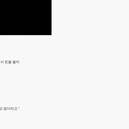
서 돈을 벌어
요 없더라고."