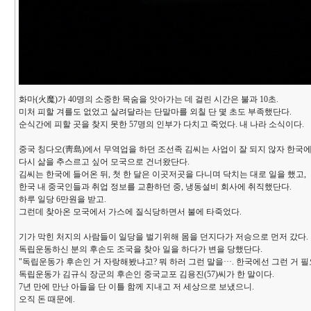
화마(火魔)가 40명의 소중한 목숨을 앗아가는 데 걸린 시간은 불과 10초.
미처 피할 겨를도 없었고 살려달라는 단말마를 외칠 단 몇 초도 부족했단다.
순식간에 피할 곳을 찾지 못한 57명의 인부가 다치고 죽었다. 내 나라 소식이다.
중국 칭다오(靑島)에서 무역업을 하던 조선족 김씨는 사업이 잘 되지 않자 한국에
다시 삶을 추스르고 싶어 모국으로 건너왔단다.
김씨는 한국에 들어온 뒤, 첫 한 달은 이곳저곳을 다니며 닥치는 대로 일을 했고,
한국 내 중국인들과 취업 정보를 교환하던 중, 냉동설비 회사에 취직했단다.
하루 일당 6만원을 받고.
그런데 찾아온 모국에서 가스에 질식당하면서 불에 타죽었다.
기가 막힌 처지의 사람들이 일당을 벌기위해 몸을 던지다가 저승으로 먼저 갔다.
독립운동하신 분의 후손도 조국을 찾아 일을 하다가 변을 당했단다.
"독립운동가 후손인 거 자랑해봤냐고? 뭐 하러 그런 말을···. 한국에선 그런 거 필
독립운동가 김규식 장군의 후손인 중국교포 김용진(57)씨가 한 말이다.
7년 만에 만난 아들을 단 이틀 함께 지내고 저 세상으로 보냈으니.
오직 돈 때문에.