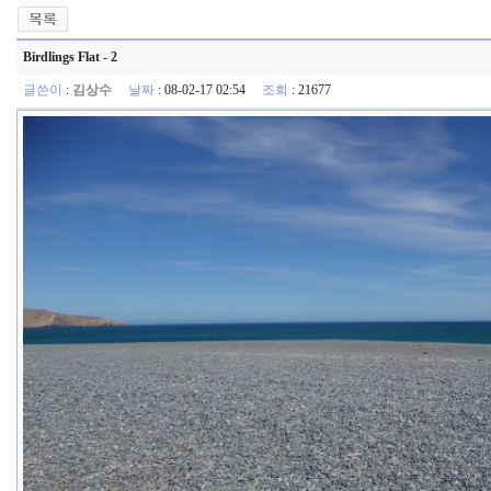
Birdlings Flat - 2
글쓴이
:
김상수
날짜
: 08-02-17 02:54
조회
: 21677