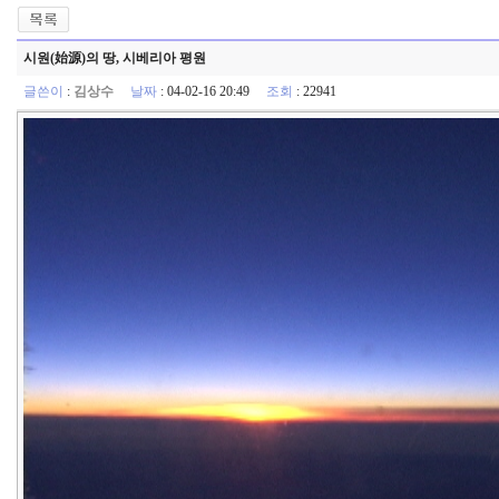
시원(始源)의 땅, 시베리아 평원
글쓴이
:
김상수
날짜
: 04-02-16 20:49
조회
: 22941