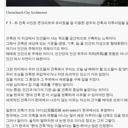
Christchurch City Architecture
P. S - 위 건축 사진은 콘크리트와 유리창을 잘 이용한 경우의 건축과 자투리땅을 
건축은 이 지상에서 인간들이 사는 척도를 공간적으로 구획하는 노력이다.
그래서 건축은 세상에 있는 기운들-생명, 기후, 숨-을 인간의 지성으로 형태화한다
여기서 인간은 주체지만 객체이기도 하다.
때때로 인간으로 주체란 의미가, 인간만의 인간 위주의 작위(作爲)를 뜻함은 아니다
인간 역시 자연이기 때문이다.
그런 의미에서 우리 선조들의 건축에서 우리는 오늘 날 배워야 할 요소들이 참 많다
우리 조상들 건축엔 위압적이거나 자연 파괴적인 요소가 거의 없었다.
집을 지어도 그 환경과 그 주위에서 재료들을 구해 집을 지었다.
사방 십리에서 집 지을 재료를 구했단 말이다.
이는 환경, 인간과 대기의 기운-숨-을 건축의 중심에 놓았다는 의미다.
오늘 한국의 ‘현대 건축’은 이 사실을 정확하게 사유할 수 있어야만 한다.
세계적인 건축가가 한국에서 나오지 않는 이유는 자신의 근거를 제대로 모르기 때
일본의 건축가 안도 다다오(安藤忠雄·ando tadao)가 한국에서도 유명하다.
한국에는 그의 건축을 보러 여행을 다니는 많이 배운 아주머니들 단체도 있을 정도
그러나 말이다. 솔직히 말하자면 내 눈엔 안도 다다오 정도는 그저 그렇다.
단, 그가 한국의 ‘현대 건축’하는 이들보다는 훨씬 뛰어난 점은 인정한다.