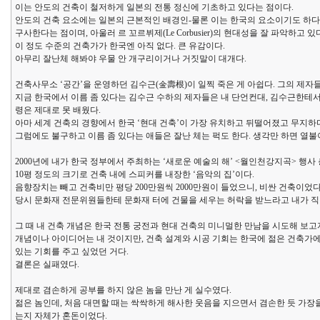
이는 안도의 건축이 철저하게 일본의 전통 정신에 기초하고 있다는 점이다.
안도의 건축 요소에는 일본의 근본적인 배경인-물론 이는 한국의 요소이기도 하다
구사한다는 점이며, 아울러 르 꼬르뷔제(Le Corbusier)의 현대성을 잘 파악하고 
이 정도 수준의 건축가가 한국엔 아직 없다. 큰 유감이다.
아무리 잘난체 해봐야 우물 안 개구리이거나 거짓말이 대개다.
건축사무소 ‘공간’을 운영하던 김수근(金壽根)이 일찍 죽은 게 아쉽다. 그의 제
지금 한국에서 이름 좀 있다는 김수근 수하의 제자들은 내 단언컨대, 김수근한테서
령은 제대로 못 배웠다.
아마 세계 건축의 경향에서 한국 ‘현대 건축’이 가장 유치하고 뒤떨어졌고 무지하
그럼에도 불구하고 이름 좀 있다는 애들은 잘난 체는 퍽도 한다. 생각만 하면 열불
2000년에 내가 한국 정부에서 주최하는 ‘새로운 예술의 해’ <월인천강지곡> 행사 
10평 정도의 크기로 건축 내에 스피커를 내장한 ‘음악의 집’이다.
음향장치는 빼고 건축비만 평당 200만원씩 2000만원이 들었으니, 비싼 건축이었다
당시 문화재 전문위원들한테 문화재 터에 건물을 세우는 허락을 받느라고 내가 직
그 때 내 건축 개념은 한국 전통 궁전과 현대 건축의 미니멀한 만남을 시도해 보고
개념이나 아이디어는 내 것이지만, 건축 설계와 시공 기회는 한국에 젊은 건축가
있는 기회를 주고 싶었던 거다.
결론은 실패였다.
제대로 겸손하게 공부를 하지 않은 놈을 만난 게 실수였다.
젊은 놈인데, 처음 대면할 때는 싹싹하게 해사한 웃음을 지으면서 겸손한 듯 가장
는지 자체가 혼돈이었다.