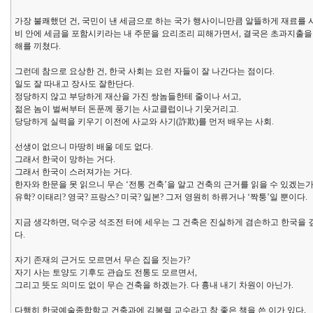
가장 불쾌했던 건, 국민이 낸 세금으로 하는 국가 행사이니만큼 알뜰하게 재료를 
비 안에 세금을 포함시키라는 내 주문을 요리조리 피해가면서, 결국은 초과지출을 2
해를 끼쳤다.
그런데 참으로 요상한 건, 한국 사회는 요런 자들이 잘 나간다는 점이다.
일도 잘 따내고 장사도 잘한단다.
정당하지 않고 부당하게 재산을 가진 쌍놈들한테 줄이나 서고,
젊은 놈이 벌써부터 돈푼께 풍기는 사교클럽이나 기웃거리고.
당당하게 실력을 키우기 이전에 사교와 사기(詐欺)를 먼저 배우는 사회.
선생이 없으니 마땅히 배울 데도 없다.
그래서 한국이 망하는 거다.
그래서 한국이 스러져가는 거다.
한자와 한문을 못 읽으니 무슨 ‘전통 건축’을 알고 건축의 근거를 읽을 수 있겠는가
유학? 이태리? 영국? 프랑스? 미국? 일본? 그저 영원히 하류거나 ‘짝퉁’일 뿐이다.
지금 생각하면, 덕수궁 석조전 터에 세우는 그 건축은 진실하게 겸손하고 한국을
다.
자기 존재의 근거도 모르면서 무슨 집을 짓는가?
자기 사는 토양도 기후도 관습도 전통도 모르면서,
그리고 뜻도 의미도 없이 무슨 건축을 하겠는가. 다 흉내 내기 차원이 아닌가.
다행히 한국예술종합학교 건축과에 김봉렬 교수라고 참 좋은 책을 쓴 이가 있다.