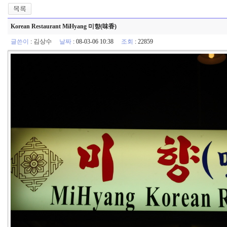
Korean Restaurant MiHyang 미향(味香)
글쓴이
:
김상수
날짜
: 08-03-06 10:38
조회
: 22859