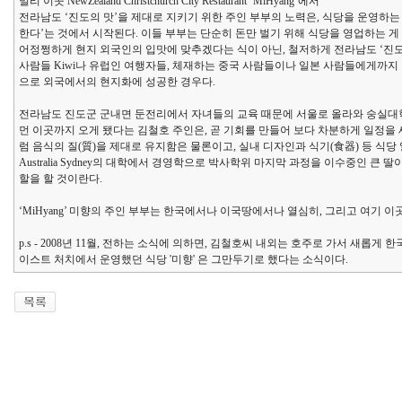
멀리 이곳 NewZealand Christchurch City Restaurant ‘MiHyang’에서
전라남도 ‘진도의 맛’을 제대로 지키기 위한 주인 부부의 노력은, 식당을 운영하는
한다’는 것에서 시작된다. 이들 부부는 단순히 돈만 벌기 위해 식당을 영업하는 게
어정쩡하게 현지 외국인의 입맛에 맞추겠다는 식이 아닌, 철저하게 전라남도 ‘진
사람들 Kiwi나 유럽인 여행자들, 체재하는 중국 사람들이나 일본 사람들에게까지 
으로 외국에서의 현지화에 성공한 경우다.
전라남도 진도군 군내면 둔전리에서 자녀들의 교육 때문에 서울로 올라와 숭실대학
먼 이곳까지 오게 됐다는 김철호 주인은, 곧 기회를 만들어 보다 차분하게 일정을 세워서
럼 음식의 질(質)을 제대로 유지함은 물론이고, 실내 디자인과 식기(食器) 등 식
Australia Sydney의 대학에서 경영학으로 박사학위 마지막 과정을 이수중인 
할을 할 것이란다.
‘MiHyang’ 미향의 주인 부부는 한국에서나 이국땅에서나 열심히, 그리고 여기 
p.s - 2008년 11월, 전하는 소식에 의하면, 김철호씨 내외는 호주로 가서 
이스트 처치에서 운영했던 식당 '미향' 은 그만두기로 했다는 소식이다.