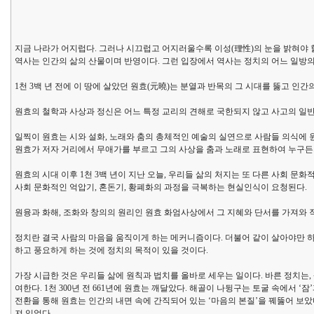
지금 나라가 어지럽다. 그러나 시끄럽고 어지러울수록 이성(理性)의 눈을 밝혀야 할
역사는 인간의 삶의 산물이며 반영이다. 그런 입장에서 역사는 정치의 어느 일방
1천 3백 년 전에 이 땅에 살았던 원효(元曉)는 분열과 반목의 그 시대를 뚫고 인간
원효의 철학과 사상과 정신은 어느 특정 교리의 견해로 국한되지 않고 사고의 일
일찍이 원효는 시와 설화, 노래와 춤의 총체적인 예술의 실연으로 사람들 의식에 원
원효가 저자 거리에서 무애가를 부르고 그의 사상을 춤과 노래로 표현하여 누구든지
원효의 시대 이후 1천 3백 년이 지난 오늘, 우리들 삶의 처지는 또 다른 사회 문화
사회 문화적인 억압기, 혼돈기, 황폐화의 과정을 극복하는 현실인식이 요청된다.
원융과 화해, 조화와 창의의 원리인 원효 화엄사상에서 그 지혜와 단서를 가져와 작
정치란 결국 사람의 마음을 움직이게 하는 메커니즘이다. 더불어 같이 살아야만 
하고 풍요하게 하는 것에 정치의 목적이 있을 것이다.
가장 시급한 것은 우리들 삶에 원칙과 법치를 올바로 세우는 일이다. 바른 정치는
여한다. 1천 300년 전 661년에 원효는 깨달았다. 해골이 나뒹구는 토굴 속에서 
전환을 통해 원효는 인간의 내면 속에 간직되어 있는 ‘마음의 본질’을 꿰뚫어 보았
져 있었다.