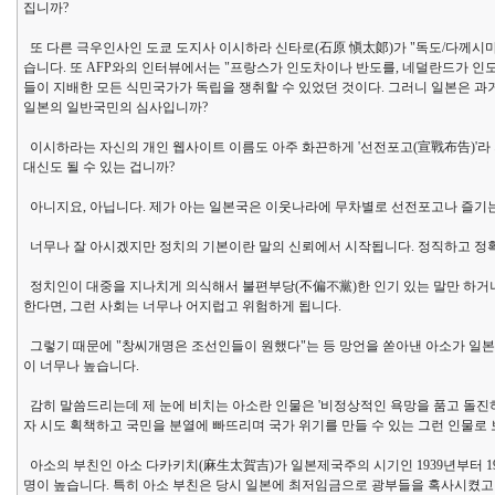
집니까?
또 다른 극우인사인 도쿄 도지사 이시하라 신타로(石原 愼太郞)가 "독도/다께시
습니다. 또 AFP와의 인터뷰에서는 "프랑스가 인도차이나 반도를, 네덜란드가 인
들이 지배한 모든 식민국가가 독립을 쟁취할 수 있었던 것이다. 그러니 일본은 과
일본의 일반국민의 심사입니까?
이시하라는 자신의 개인 웹사이트 이름도 아주 화끈하게 '선전포고(宣戰布告)'라
대신도 될 수 있는 겁니까?
아니지요, 아닙니다. 제가 아는 일본국은 이웃나라에 무차별로 선전포고나 즐기는
너무나 잘 아시겠지만 정치의 기본이란 말의 신뢰에서 시작됩니다. 정직하고 정
정치인이 대중을 지나치게 의식해서 불편부당(不偏不黨)한 인기 있는 말만 하거나
한다면, 그런 사회는 너무나 어지럽고 위험하게 됩니다.
그렇기 때문에 "창씨개명은 조선인들이 원했다"는 등 망언을 쏟아낸 아소가 일본에
이 너무나 높습니다.
감히 말씀드리는데 제 눈에 비치는 아소란 인물은 '비정상적인 욕망을 품고 돌진
자 시도 획책하고 국민을 분열에 빠뜨리며 국가 위기를 만들 수 있는 그런 인물로 
아소의 부친인 아소 다카키치(麻生太賀吉)가 일본제국주의 시기인 1939년부터 1
명이 높습니다. 특히 아소 부친은 당시 일본에 최저임금으로 광부들을 혹사시켰고