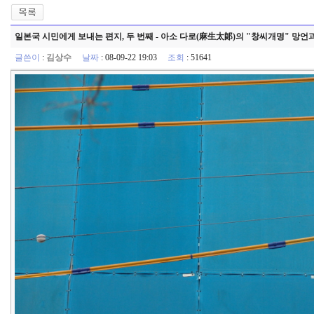
일본국 시민에게 보내는 편지, 두 번째 - 아소 다로(麻生太郞)의 "창씨개명" 망
글쓴이
:
김상수
날짜
: 08-09-22 19:03
조회
: 51641