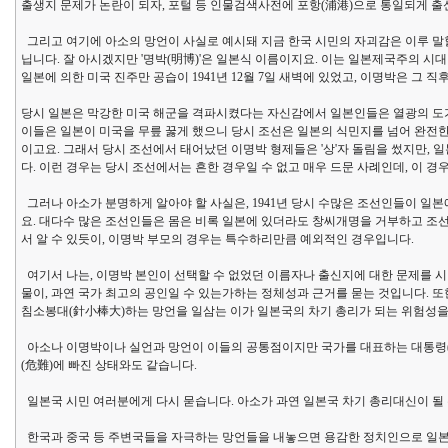
출생지 문제가 논란이 되자, 포털 등 인물검색사전에 포항(浦港)으로 통일되게 
그리고 여기에 아소의 망언이 사실로 예시돼 지금 한국 시민의 자괴감은 이루 말할 
닙니다. 잘 아시겠지만 '명박(明博)'은 일본식 이름이지요. 이는 일본제국주의 
일본에 의한 미국 진주만 공습이 1941년 12월 7일 새벽에 있었고, 이명박은 그
당시 일본은 막강한 미국 해군을 격파시켰다는 자신감에서 일본인들은 열광의 도가
이들은 일본이 미국을 무릎 꿇게 했으니 당시 조선은 일본의 식민지를 넘어 완전한
이고요. 그래서 당시 조선에서 태어났던 이명박 형제들은 '상'자 돌림을 썼지만, 일
다. 이런 경우는 당시 조선에서는 흔한 경우일 수 없고 매우 드문 사례인데, 이 
그러나 아소가 분명하게 알아야 할 사실은, 1941년 당시 수많은 조선인들이 
요. 대다수 많은 조선인들은 몸은 비록 일본에 있더라도 창씨개명을 거부하고 조
서 알 수 있듯이, 이명박 부모의 경우는 특수하리만큼 예외적인 경우입니다.
여기서 나는, 이명박 본인이 선택할 수 없었던 이름자나 출신지에 대한 문제를 
물이, 과연 국가 최고의 공인일 수 있는가하는 정체성과 근거를 묻는 것입니다. 
침소봉대(針小棒大)하는 망언을 일삼는 이가 일본국의 차기 총리가 되는 위험성을
아소나 이명박이나 실언과 망언이 이들의 공통점이지만 국가를 대표하는 대통령(
(危難)에 빠진 상태와도 같습니다.
일본국 시민 여러분에게 다시 묻습니다. 아소가 과연 일본국 차기 총리대신이 될 
한국과 중국 등 주변국들을 자극하는 망언들을 내놓으면 용감한 정치인으로 일본