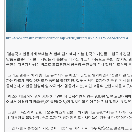
http://www.pressian.com/article/article.asp?article_num=60080922112536&Section=04
'일본국 시민들에게 보내는 첫 번째 편지'에서 저는 한국의 시민들이 한국에 경찰과
말씀드렸습니다. 한국 시민들의 '촛불'은 미국산 쇠고기 파동으로 촉발되었지만 민
국민의 자책과 반성이 밖으로 표출되면서 한국의 국민들이 잠시 접었던 도덕적 분별
그리고 일본국 차기 총리로 유력시되는 아소의 망언을 열거하면서 '정말 이런 인물
과는 다르게 직접 선거로 대통령을 뽑았지만, 잘못 선택한 결과가 지금 한국 사회
몰리면서, 시민들 일상의 삶 자체까지 힘들어 지는, 이런 고통의 반면교사를 이
아소의 대표적인 망언이자 한국인에게 굴욕적인 망언은 2003년 일본 도쿄대학에서
어서서 이러한 궤변(詭辯)은 공인(公人)인 정치인의 언어로는 전혀 적절치 못함은 
그런데 아소의 이 망언이 요즘 아소가 일본국 차기총리로 유망하다는 기사가 나오
새 대통령을 뽑았는데, 바로 그가 "창씨개명은 조선사람들이 원해서 한 것"이란 아
작년 12월 대통령선거 기간 중에 이명박은 여러 가지 의혹(疑惑)으로 일관하고