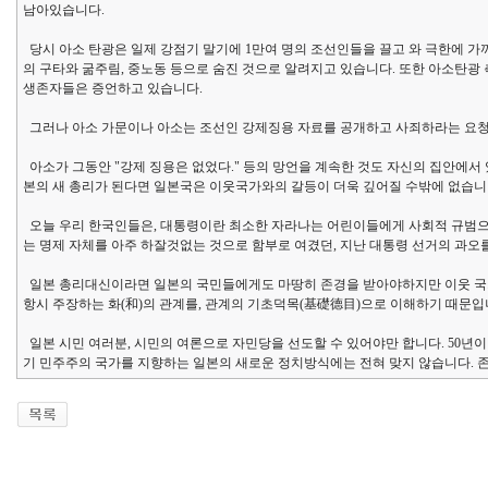
남아있습니다.
당시 아소 탄광은 일제 강점기 말기에 1만여 명의 조선인들을 끌고 와 극한에 가
의 구타와 굶주림, 중노동 등으로 숨진 것으로 알려지고 있습니다. 또한 아소탄
생존자들은 증언하고 있습니다.
그러나 아소 가문이나 아소는 조선인 강제징용 자료를 공개하고 사죄하라는 요청에
아소가 그동안 "강제 징용은 없었다." 등의 망언을 계속한 것도 자신의 집안에서
본의 새 총리가 된다면 일본국은 이웃국가와의 갈등이 더욱 깊어질 수밖에 없습니
오늘 우리 한국인들은, 대통령이란 최소한 자라나는 어린이들에게 사회적 규범으로
는 명제 자체를 아주 하잘것없는 것으로 함부로 여겼던, 지난 대통령 선거의 과오
일본 총리대신이라면 일본의 국민들에게도 마땅히 존경을 받아야하지만 이웃 국가
항시 주장하는 화(和)의 관계를, 관계의 기초덕목(基礎德目)으로 이해하기 때문입
일본 시민 여러분, 시민의 여론으로 자민당을 선도할 수 있어야만 합니다. 50년
기 민주주의 국가를 지향하는 일본의 새로운 정치방식에는 전혀 맞지 않습니다. 