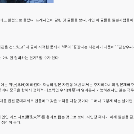
도 칼럼으로 올렸다. 프레시안에 달린 댓 글들을 보니, 과연 이 글들을 일본사람들이
적 뇌관을 건드렸고” 내 글이 지적한 문제가 MB의 “끝장나는 뇌관이기 때문에” “김상
 아니면 협박하는 건가? 알 수가 없다.
아는 위난(危難)에 빠진다. 오늘의 일본 자민당 53년 체제는 주지하다시피 일본제국
이나 중국을 향해서 정치적 레토릭인 수사(修辭)야 얼마든지 가능하겠지만 일본 극우들,
대를 완전 군대체제로 만들려고 갖은 노력을 다할 것이다. 그러나 그렇게 되는 날이면
인 아소 다로(麻生太郎)를 총리로 뽑는 것으로 보아, 자민당 체제가 이제 일본을 끌고 
 생각이 든다.