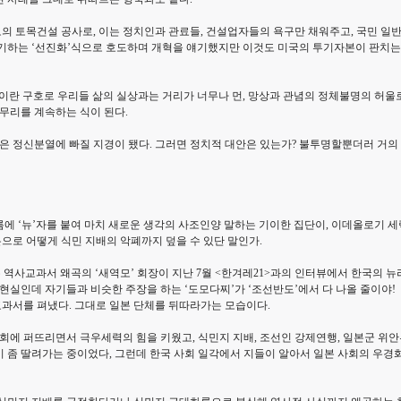
 토목건설 공사로, 이는 정치인과 관료들, 건설업자들의 욕구만 채워주고, 국민 일
얘기하는 ‘선진화’식으로 호도하며 개혁을 얘기했지만 이것도 미국의 투기자본이 판치는
란 구호로 우리들 삶의 실상과는 거리가 너무나 먼, 망상과 관념의 정체불명의 허울로 
 무리를 계속하는 식이 된다.
들은 정신분열에 빠질 지경이 됐다. 그러면 정치적 대안은 있는가? 불투명할뿐더러 거의
에 ‘뉴’자를 붙여 마치 새로운 생각의 사조인양 말하는 기이한 집단이, 이데올로기 
으로 어떻게 식민 지배의 악폐까지 덮을 수 있단 말인가.
 역사교과서 왜곡의 ‘새역모’ 회장이 지난 7월 <한겨레21>과의 인터뷰에서 한국의
현실인데 자기들과 비슷한 주장을 하는 ‘도모다찌’가 ‘조선반도’에서 다 나올 줄이야!
과서를 펴냈다. 그대로 일본 단체를 뒤따라가는 모습이다.
사회에 퍼뜨리면서 극우세력의 힘을 키웠고, 식민지 지배, 조선인 강제연행, 일본군 위
 좀 딸려가는 중이었다, 그런데 한국 사회 일각에서 지들이 알아서 일본 사회의 우경화