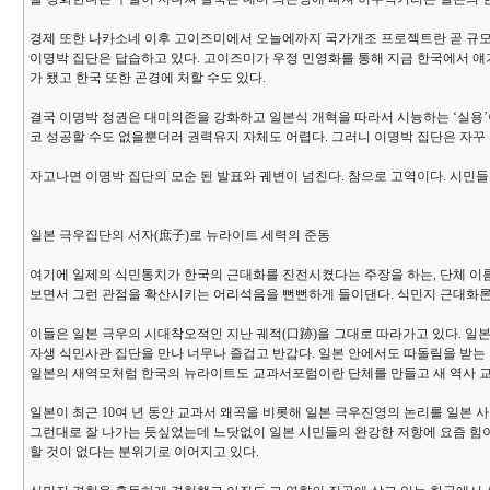
경제 또한 나카소네 이후 고이즈미에서 오늘에까지 국가개조 프로젝트란 곧 규모의
이명박 집단은 답습하고 있다. 고이즈미가 우정 민영화를 통해 지금 한국에서 
가 됐고 한국 또한 곤경에 처할 수도 있다.
결국 이명박 정권은 대미의존을 강화하고 일본식 개혁을 따라서 시늉하는 ‘실용’이
코 성공할 수도 없을뿐더러 권력유지 자체도 어렵다. 그러니 이명박 집단은 자꾸
자고나면 이명박 집단의 모순 된 발표와 궤변이 넘친다. 참으로 고역이다. 시민
일본 극우집단의 서자(庶子)로 뉴라이트 세력의 준동
여기에 일제의 식민통치가 한국의 근대화를 진전시켰다는 주장을 하는, 단체 이름
보면서 그런 관점을 확산시키는 어리석음을 뻔뻔하게 들이댄다. 식민지 근대화론
이들은 일본 극우의 시대착오적인 지난 궤적(口跡)을 그대로 따라가고 있다. 일본
자생 식민사관 집단을 만나 너무나 즐겁고 반갑다. 일본 안에서도 따돌림을 받는 
일본의 새역모처럼 한국의 뉴라이트도 교과서포럼이란 단체를 만들고 새 역사 교
일본이 최근 10여 년 동안 교과서 왜곡을 비롯해 일본 극우진영의 논리를 일본 
그런대로 잘 나가는 듯싶었는데 느닷없이 일본 시민들의 완강한 저항에 요즘 힘이
할 것이 없다는 분위기로 이어지고 있다.