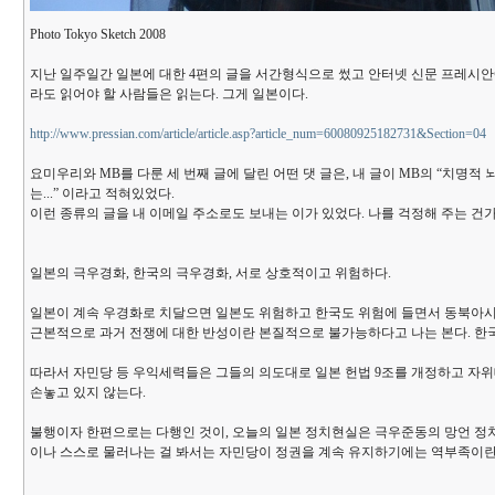
Photo Tokyo Sketch 2008
지난 일주일간 일본에 대한 4편의 글을 서간형식으로 썼고 안터넷 신문 프레시안에
라도 읽어야 할 사람들은 읽는다. 그게 일본이다.
http://www.pressian.com/article/article.asp?article_num=60080925182731&Section=04
요미우리와 MB를 다룬 세 번째 글에 달린 어떤 댓 글은, 내 글이 MB의 “치명
는...” 이라고 적혀있었다.
이런 종류의 글을 내 이메일 주소로도 보내는 이가 있었다. 나를 걱정해 주는 건가,
일본의 극우경화, 한국의 극우경화, 서로 상호적이고 위험하다.
일본이 계속 우경화로 치달으면 일본도 위험하고 한국도 위험에 들면서 동북아시
근본적으로 과거 전쟁에 대한 반성이란 본질적으로 불가능하다고 나는 본다. 한국
따라서 자민당 등 우익세력들은 그들의 의도대로 일본 헌법 9조를 개정하고 자위
손놓고 있지 않는다.
불행이자 한편으로는 다행인 것이, 오늘의 일본 정치현실은 극우준동의 망언 정치인
이나 스스로 물러나는 걸 봐서는 자민당이 정권을 계속 유지하기에는 역부족이란