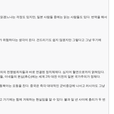
 읽겠느냐는 걱정도 있지만, 일본 사람들 중에는 읽는 사람들도 있다. 번역을 해서
수씨가 위험하다는 생각이 든다. 건드리기도 쉽지 않겠지만 그렇다고 그냥 두기에
주의의 전쟁범죄자들과 바로 연결된 정치체제다. 심지어 혈연으로까지 얽혀있다.
 이네들의 본심(本心)에는 세계 2차 대전 이전의 일본 국가주의가 정체다.
 동북아는 요동을 친다. 중국은 즉각 대대적인 군비증강에 나서고 러시아도 그냥
가기에는 힘에 겨워하는 현실임을 알 수 있다. 불과 일 년 사이에 총리가 두 번