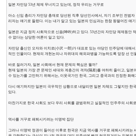
일본 자민당 53년 체제 무너지고 있는데, 정작 우리는 거꾸로
아소 신임 총리가 자민당 총재로 당선된 직후 당선인사에서, 자기 조부인 전범자
리자는 얘기로 들렸다. 이는 내가 알고 있는 일본의 민심과는 한참 동떨어진 얘기
일본은 지금 정치 사회적으로 신음(呻吟)하고 있다. 53년간의 자민당 체제동안 
수 없다는 상당한 여론이 일고 있다.
자민당 출신인 오자와 이치로(小沢 一郎)가 대표로 있는 야당인 민주당에 대해서
적인 인물이다. 현재의 개헌논의나 자위대의 해외파병을 가능하도록 앞장 선 인물
바로 질러가자, 일본 사회에서 현재 문제의 핵심은 뭘까?
현재 일본의 가장 큰 문제인 세대와 계층간의 격차(隔差)를 여하히 줄이고, 
수 있는가를 고민하기 위해서는, 이웃국가인 한국, 그리고 중국과의 진정한 화
다시 얘기하지만 일본이 극우적인 상황으로 내달리면 일본 자체도 그렇지만 한국
있다.
마찬가지로 한국 사회도 보다 우리 사회를 광범위하고 실질적인 민주주의 사회로
역사를 거꾸로 패퇴시키려는 이명박 집단
그러나 이명박 정권이 들어선 이후로 한국은 지금 역사를 거꾸로 패퇴시키려는 세
을 강화한다는 구실이 지나쳐 결국은 대미 의존성에 빠져 허우적거리는 일본의 현