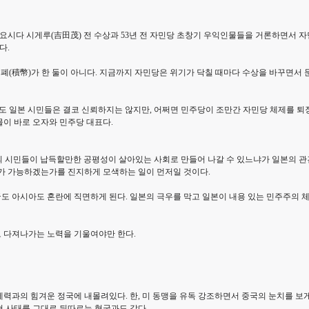
 요시다 시게루(吉田茂) 전 수상과 53년 전 자민당 초창기 우익인물들을 거론하면서 
다.
적폐(積幣)가 한 둘이 아니다. 지금까지 자민당은 위기가 닥칠 때마다 수상을 바꾸면서
도 일본 시민들은 결코 신뢰하지는 않지만, 어쩌면 민주당이 조만간 자민당 체제를 퇴장
이 바로 오자와 민주당 대표다.
일본의 시민들이 납득할만한 공평성이 살아있는 사회로 만들어 나갈 수 있느냐가 일본의
해가 가능하겠는가를 진지하게 모색하는 일이 먼저일 것이다.
도 아시아도 혼란에 직면하게 된다. 일본의 극우를 막고 일본이 내용 있는 민주주의 
 다져나가는 노력을 기울여야만 한다.
력과의 힘겨운 정국에 내몰려있다. 한, 미 동맹을 유독 강조하면서 중국의 눈치를 보게
 사태를 그대로 뒤따르는 형국과도 같다.