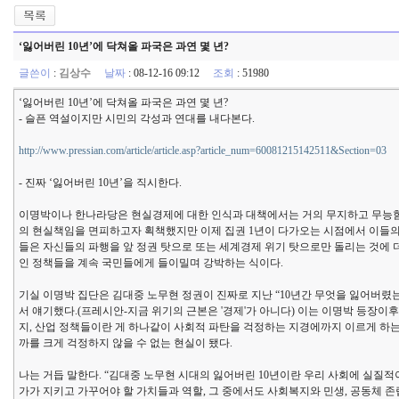
‘잃어버린 10년’에 닥쳐올 파국은 과연 몇 년?
글쓴이
:
김상수
날짜
: 08-12-16 09:12
조회
: 51980
‘잃어버린 10년’에 닥쳐올 파국은 과연 몇 년?
- 슬픈 역설이지만 시민의 각성과 연대를 내다본다.
http://www.pressian.com/article/article.asp?article_num=60081215142511&Section=03
- 진짜 ‘잃어버린 10년’을 직시한다.
이명박이나 한나라당은 현실경제에 대한 인식과 대책에서는 거의 무지하고 무능함이
의 현실책임을 면피하고자 획책했지만 이제 집권 1년이 다가오는 시점에서 이들의
들은 자신들의 파행을 앞 정권 탓으로 또는 세계경제 위기 탓으로만 돌리는 것에 
인 정책들을 계속 국민들에게 들이밀며 강박하는 식이다.
기실 이명박 집단은 김대중 노무현 정권이 진짜로 지난 “10년간 무엇을 잃어버렸는
서 얘기했다.(프레시안-지금 위기의 근본은 '경제'가 아니다) 이는 이명박 등장이후
지, 산업 정책들이란 게 하나같이 사회적 파탄을 걱정하는 지경에까지 이르게 하는 
까를 크게 걱정하지 않을 수 없는 현실이 됐다.
나는 거듭 말한다. “김대중 노무현 시대의 잃어버린 10년이란 우리 사회에 실질
가가 지키고 가꾸어야 할 가치들과 역할, 그 중에서도 사회복지와 민생, 공동체 