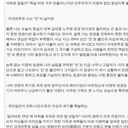
어찌된 일일까? 목숨 바쳐 겨우 만들어나가던 민주주의가 이명박 집단 등장이후 불
- 각개전투로 사는 ‘민’의 삶이란
물론 나는 오늘의 현실이 전부 김대중 노무현 정권 탓으로만 돌리려는 건 결코 
지 못한 정권이란 용서하기 어렵다는 것이며, 잘못 가는 정권을 견제하지 못한 국
배려나 관심은 턱없이 부족했다. 이는 지난 100여 년간 ‘민’은 불안과 의심과
를 지배했다. 따라서 ‘같이 더불어 산다.’는 덕목은 무너졌고 저마다 각개전투로
기는 마찬가지다. 국가의 성쇠란 그 국가를 구성하고 있는 사람들의 전적인 책임인
‘민’의 혼돈은 가히 절정이었고 자기 도끼에 자기 발등을 바로 내려찍힌다는 게 바
능력 없는 이명박 정권에 나라 살림을 위탁한 ‘민’은 지금 너무나 고달프다. 이
단으로 밀고 나오면서 ‘민’은 불안하기 그지없다. 이 정권이 이 위기 상황에서 
혀 이해하지 못하고 좌표를 가늠하지 못하는 정권이란 종래는 더한 혼란만 불러올
나라 안팎의 위기로 세계 경제 정치인식의 패러다임이 바뀌었는데 이명박 정권은 
기가 어려우니 난감하기가 훨씬 더한다. 아무런 가책도 못 느끼는 모습으로 툭하면
- 국민일반이 진짜 시민으로의 각성의 계기를 촉발하는
‘잃어버린 10년’에 닥쳐올 파국은 과연 몇 년일까? 나라의 장래가 크게 걱정이다
오직 자신들의 이익만을 지키기 위한 기득권 세력들이 바로 이명박을 앞세운 집단의
반이 각개전투로 삶을 사는 방법이란 피아(彼我)의 구분이 어렵고 분별 자체가 