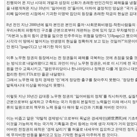
진행되어 온 지난 시대의 개발과 성장의 신화가 초래한 반인간적인 폐해들을 냉철
을 내팽개쳐온 지난 10년이 ‘잃어버린 것’들이며, 더하여 결정적인 망실은 “국가 
리째 잃어버린 시점에서 기괴한 이명박 집단의 등장을 초래한 작금의 현실은 김대
8년 전인 지난 2000년에 필자 본인은 본인의 졸저<사회문화비평집-착한사람들의 
우리사회의 파행적인 구조를 근본으로부터 개편하는 것에 있지 않고 무차별적인 시장논리
“자본과 노동의 힘이 균형을 잃으면 민주주의는 위협을 당한다.”(18page)고 했으
시각각 이 땅에서 벌어지는 반생명의 현실을 정확하게 보고 있는 것일까?”의문이며
안 된다.”(page21)고 난 얘기한 적이 있다.
이후 노무현 정권의 등장에서는 전 정권들의 폐해를 극복하는 것에 초점을 맞출 
는 방식으로 내달려왔다고 해도 과언이 아닌 노무현 정권은, 바로 이 시기에 전
원을 연수 교육시키고, “열린우리당이나 한나라당이나 정책은 다를 게 없으니 대
합리한 한미 FTA로만 줄곧 내달렸다.
그래서 노무현 때 정치 경제란 ‘민’에게 정당한 출구를 찾아주지 못했다. ‘정당
발독재시대 이상을 뛰어넘지 못했다.
이렇듯 지난 10년간 김대중 노무현 정권의 ‘잃어버림의 정체’를 직시하자면, 실
근본으로부터 설계하고 구축하는 국가 차원의 본질적인 노력들인 미래 에너지 정책,
류의 일원으로의 책무와 노력 등을 다 해야 할 시간과 기회를 저버린 것이다.
이는 비좁고 얕은 ‘약탈적 경제방식’으로부터 폭넓은 경세제민(經世濟民)에 기초하
이것을 가능하게 하는 국가적 기획들과 준비 등에는 아예 생각 자체가 거의 없
어버린 전정권의 패착은 ‘경제 살리기’를 허울로 내세우며 집요하고 끈덕진 정치 
에 무자비한 반동을 불러오고 있는 기막힌 현실과 마주하게 된 것이다.