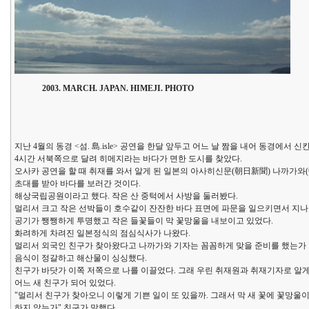
2003. MARCH. JAPAN. HIMEJI. PHOTO
지난 4월의 동경 <섬. 島.isle> 공연을 한달 앞두고 어느 날 짬을 내어 동경에서 
4시간 서북쪽으로 달려 히메지라는 바다가 면한 도시를 찾았다.
오사카 공연을 할 때 취재를 와서 알게 된 일본의 아사히신문(朝日新聞) 나까가와
초대를 받아 바다를 보러간 것이다.
해상국립공원이라고 했다. 작은 산 중턱에서 사방을 둘러봤다.
멀리서 크고 작은 선박들이 호수같이 잔잔한 바다 표면에 파문을 일으키면서 지나
공기가 쨍쨍하게 투명했고 작은 들꽃들이 막 꽃망울을 내보이고 있었다.
화려하게 차려진 일본정식의 점심식사가 나왔다.
멀리서 외국인 친구가 찾아왔다고 나까가와 기자는 꼼꼼하게 맞을 준비를 했는가 
음식이 정갈하고 해산물이 싱싱했다.
친구가 바닷가 이쪽 저쪽으로 나를 이끌었다. 그래 우린 취재원과 취재기자로 알
어느 새 친구가 되어 있었다.
"멀리서 친구가 찾아오니 이렇게 기쁜 일이 또 있을까. 그래서 막 새 꽃에 꽃망울
하지 않는가" 친구가 말했다.