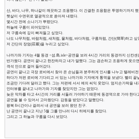
산, 바다, 나무, 하나같이 깨끗하고 조용했다. 이 간결한 조용함은 투명하기까지 했
햇살이 수면위로 열광적으로 쏟아져 내렸다.
몇시간 전에 소나기가 뿌렸단다.
하늘에 구름이 피어있었다.
저 구름속에 깊이 빠져들고 싶었다.
나도 나무처럼, 바람처럼, 새처럼, 물처럼, 바다처럼, 구름처럼, 간단(簡單)하고 싶
저 간단의 장엄(莊嚴)을 누리고 싶었다.
나까가와 기자는 4월 동경 <섬.島.isle>공연을 보러 4시간 거리의 동경까지 신칸
반가웠다. 공연이 끝나고 한잔하자고 내가 말했다. 그는 겸손하고 조용하게 웃으
객석 안으로 걸어 들어갔다.
공연이 끝나고 극장 로비에서 찾아 온 손님들과 분주하게 인사를 나누고 텔레비
하다가 저편 로비에 기다리고 서 있는 나까가와 기자에게 통역을 보냈다. 빨리 
조금만 기다려 달라고 했다. 그는 저편에 서서 예의 씨익 웃었다. 엄지손가락을 내
인터뷰를 끝내고 나까가와 기자를 찾았지만 그는 없었다.
늦은 막차를 타고 4시간의 거리를 서둘러 가야하기 때문에 동경역으로 가야 한다
공연을 볼 수 있어서 고마웠단다. 감동을 받았다고 말했단다.
왕복 8시간이나 걸려서 내 공연을 보러 왔던 친구.
난 공연이 끝나고 지난 5월 그를 만나러 다시 히메지를 찾았다.
그리고 그 하늘과 구름을 다시 보았다.