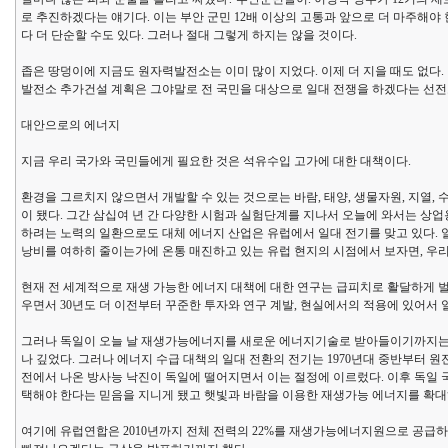
로 추진하겠다는 얘기다. 이는 부안 군민 12배 이상의 고통과 앞으로 더 마주해야
다 더 단순할 수도 있다. 그러나 절대 그렇게 하지는 않을 것이다.
좁은 땅덩이에 지금도 원자력발전소는 이미 많이 지었다. 이제 더 지을 때도 없다.
발전소 추가건설 계획은 그야말로 전 국민을 대상으로 일대 전쟁을 하겠다는 선전
대안으로의 에너지
지금 우리 국가와 국민들에게 필요한 것은 석유수입 고가에 대한 대책이다.
환경을 그르치지 않으면서 개발할 수 있는 것으로는 바람, 태양, 생물자원, 지열,
이 됐다. 그간 삼십여 년 간 다양한 시험과 실험단계를 지나서 오늘에 와서는 상
하려는 노력의 일환으로도 대체 에너지 산업은 유럽에서 일대 전기를 맞고 있다
낭비를 여하히 줄이는가에 온통 매진하고 있는 유럽 현지의 시점에서 보자면, 우
현재 전 세계적으로 재생 가능한 에너지 대책에 대한 연구는 급피치로 활달하게 
우면서 30년도 더 이전부터 꾸준한 투자와 연구 계발, 현실에서의 적용에 있어서 
그러나 독일이 오늘 날 재생가능에너지를 새로운 에너지기술로 받아들이기까지는 
나 깊었다. 그러나 에너지 수급 대책의 일대 전환의 전기는 1970년대 중반부터 원
전에서 나온 방사능 낙진이 독일에 떨어지면서 이는 절정에 이르렀다. 이후 독일
택해야 한다는 믿음을 지니게 됐고 햇빛과 바람을 이용한 재생가능 에너지를 확대하
여기에 유럽연합은 2010년까지 전체 전력의 22%를 재생가능에너지원으로 공급하