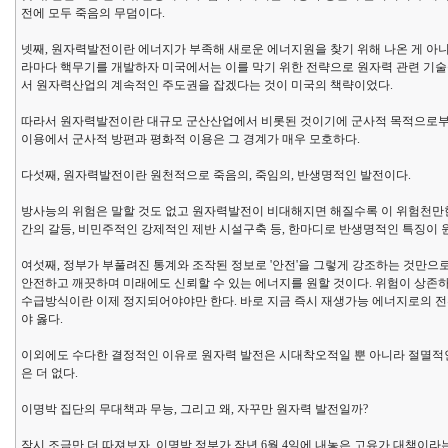
전에 모두 죽음의 무덤이다.
넷째, 원자력발전이란 에너지가 부족해 새로운 에너지원을 찾기 위해 나온 게 아니
라마다 핵무기를 개발하자 미국에서는 이를 막기 위한 전략으로 원자력 관련 기술
서 원자력산업의 계속적인 주도권을 잡겠다는 것이 미국의 책략이었다.
따라서 원자력발전이란 대규모 군산산업에서 비롯된 것이기에 군사적 목적으로부터
이용에서 군사적 방편과 평화적 이용은 그 경계가 매우 모호하다.
다섯째, 원자력발전이란 원천적으로 죽음의, 죽임의, 반생명적인 발전이다.
방사능의 위험은 말할 것도 없고 원자력발전이 비대해지면 해질수록 이 위험천만
간의 갈등, 비민주적인 강제적인 제반 시설구축 등, 한마디로 반생명적인 특징이
여섯째, 정부가 부풀려진 통계와 조작된 정보로 '안전'을 그렇게 강조하는 것만으
안전하고 깨끗하며 미래에도 신뢰할 수 있는 에너지를 원할 것이다. 위험이 상존
수급방식이란 이제 정지되어야야만 한다. 바로 지금 즉시 재생가능 에너지로의 
야 옳다.
이외에도 수다한 결정적인 이유로 원자력 발전은 시대착오적일 뿐 아니라 절멸적인
은 더 없다.
이명박 집단의 무대책과 무능, 그리고 왜, 자꾸만 원자력 발전일까?
잠시 조금만 더 따져보자, 이명박 정부가 작년 6월 4일에 내놓은 고유가 대책이라