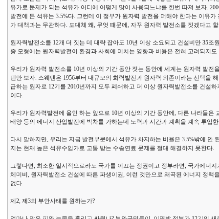
유가로 문제가 되는 석유가 어디에 어떻게 많이 사용되느냐를 한번 따져 보자. 2006
발전에 든 석유는 3.5%다. 그런데 이 정부가 원자력 발전을 더해야 한다는 이유가
가 대책과는 무관하다. 도대체 왜, 무엇 때문에, 자꾸 원자력 발전소를 짓겠다고 할까
원자력발전소를 12개 더 짓는 데 대략 잡아도 10년 이상 소요되고 건설비만 35조
중 모형에는 원자력발전이 환경과 사회에 미치는 영향과 비용은 전혀 고려되지도 않
우리가 원자력 발전소를 10년 이상의 기간 동안 짓는 동안에 세계는 원자력 발전
덴만 보자. 스웨덴은 1956부터 대규모의 화력발전과 원자력 의존이라는 선택을 해왔
급하는 원자로 12기를 2010년까지 모두 폐쇄하고 더 이상 원자력발전소를 건설
이다.
우리가 원자력발전에 올인 하는 앞으로 10년 이상의 기간 동안에, 다른 나라들은
태양 등의 에너지 산업발전에 박차를 가하는데 노력과 시간과 계획을 계속 투입한
다시 말하지만, 우리는 지금 발전부문에서 석유가 차지하는 비율은 3.5%밖에 안 
지는 현재 높은 석유수입가로 고통 받는 수송연료 문제를 절대 해결하지 못한다.
그렇다면, 최소한 일시적으로라도 국가를 이끄는 정권이고 정부라면, 국가에너지기
체미비, 원자력발전소 건설에 따른 파생이권, 이런 것만으로 왜곡된 에너지 정책을 
없다.
제2, 제3의 부안사태를 원하는가?
얼마나 많은 피와 눈물을 흘리고 싸웠나? 부안군민들이. 이명박 정부가 12기의 