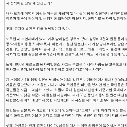
지 정책이란 정말 제 정신인가?
내가 보기에 이명박 정권은 아무런 '개념'이 없다. '골이 텅 빈 집단'이니 원자
이권과 잇속에 관심이 있는 영악한 집단이기 때문인지, 한마디로 원자력 발전이란 '망
첫째, 원자력 발전은 전혀 경제적이지 않다.
노무현 때 부안사태가 났다. 이후 방폐장은 경주로 갔다. 경주에 3천억 원을 들이
등 막대한 비용을 치러야 했다. 이런데도 원전 발전단가가 가장 경제적이란 말은
건설에만 엄청난 돈이 더 든다. 장기적으로는 돈으로도 해결이 어렵다. 환경에 
사회의 첨예한 갈등을 부추기면서 이를 건설하고, 유지하고, 폐기물 관리 등에 '안전한
둘째, 1986년 체르노빌 원자력발전소 사고는 수많은 러시아 사람들을 고통으로 
전사고는 뭔가, 원자력 발전이 안전하고 깨끗하다고? 이는 사기다.
지난 2007년 7월 16일 일본에서 발생한 6.8의 강진은 니가타현 가시와사키(柏
가동은 중단됐다. 사고 원전 가까이 지역 주민들은 피난을 했지만 일본 국민들은 
국민들은 지금도 의심하고 있다. 하물며 국내 원전의 내진설계 기준이란 국내의 
기준보다도 낮은 수준이니 한심한 지경이다. 과거 30년 동안 사용돼온 원전 내진
위험할진대 미처 예상하지 못한 자연재난이나 지진을 대비하기엔 우리는 너무나 
한반도는 일본 땅과 비교할 때 지진에 안전하다고? 그렇지 않다. 미래의 지진 발
을 강화하고 안전성을 꾀한다고 해도 원자력이 지닌 원천적인 위험에너지를 사용하
셋째, 한반도는 현재 휴전상태이다. 남북의 대치는 이명박 정권이 들어서서 무대