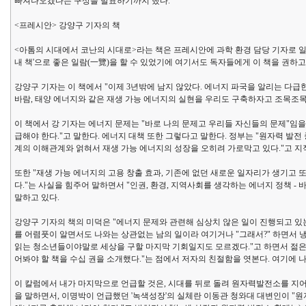
빠져나오겠다는 구상을 발표하기까지 했다.
<프레시안> 강양구 기자의 책
<아톰의 시대에서 코난의 시대로>라는 책은 프레시안에 과학 환경 담당 기자로 일하
내 책'으로 좋은 일람(一覽)을 할 수 있었기에 여기서도 독자들에게 이 책을 권하고
강양구 기자는 이 책에서 "이제 3년밖에 남지 않았다. 에너지 파국을 알리는 다급
바람, 태양 에너지와 같은 재생 가능 에너지의 실현을 우리도 구축하자고 조목조
이 책에서 강 기자는 에너지 문제는 "바로 나의 문제고 우리들 자신들의 문제"임을
급해야 한다."고 말한다. 에너지 대책 또한 그렇다고 말한다. 정부는 "원자력 발전
계의 이해관계와 얽혀서 재생 가능 에너지의 성장을 오히려 가로막고 있다."고 지
또한 "재생 가능 에너지의 고용 창출 효과, 기존에 없던 새로운 일자리가 생기고
다."는 사실을 힘주어 말하면서 "인권, 환경, 지역사회를 생각하는 에너지 정책 
말하고 있다.
강양구 기자의 책의 미덕은 "에너지 문제와 관련해 심상치 않은 일이 진행되고 있
를 어렴풋이 알면서도 나와는 상관없는 남의 일이라 여기거나 "그래서?" 하면서 냉소
읽는 청소년들이야말로 세상을 구할 마지막 기회일지도 모르겠다."고 하면서 젊은 
어봐야 할 책을 수십 권을 소개했다."는 점에서 저자의 친절함을 엿본다. 여기에 나
이 칼럼에서 내가 마지막으로 언급할 것은, 시대를 뒤로 돌려 원자력발전소를 지어
을 말하면서, 이명박이 언급했던 '녹색성장'의 실체란 이동관 청와대 대변인이 "