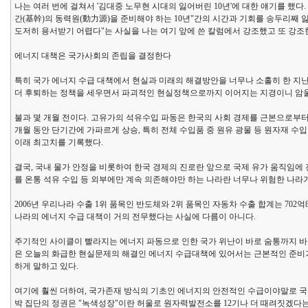
나는 여러 번에 걸쳐서 '김대중 노무현 시대의 잃어버린 10년'에 대한 얘기를 했
간(基幹)의 동력원(動力源)을 준비해야 하는 10년"간의 시간과 기회를 송두리째
도저히 용서받기 어렵다"는 사실을 나는 여기 앞에 쓴 칼럼에서 강조했고 또 강조
에너지 대책은 국가사회의 존립을 결정한다
특히 국가 에너지 수급 대책에서 현실과 미래의 해결방안을 너무나 소홀히 한 지
더 후퇴하는 정책을 세우면서 파괴적인 현실정책으로까지 이어지는 지경이니 암
불과 몇 개월 전이다. 고유가의 석유수입 파동은 한국의 사회 경제를 근본으로부터 
개월 동안 단기간에 가파르게 상승, 특히 전체 수입품 중 원유 광물 등 원자재 수입가격 
이래 최고치를 기록했다.
결국, 국내 물가 안정을 비롯하여 한국 경제의 진로란 앞으로 국제 유가 움직임에
를 온통 석유 수입 등 외부에만 계속 의존해야만 하는 나라란 너무나 위험한 나라가
2006년 우리나라 수출 1위 품목인 반도체와 2위 품목인 자동차 수출 합계는 702억
나라의 에너지 수급 대책이 거의 전무했다는 사실에 다름이 아니다.
주기적인 사이클이 빨라지는 에너지 파동으로 인한 국가 위난이 바로 숨통까지 바
은 오늘의 화급한 현실문제의 해결인 에너지 수급대책에 있어서는 근본적인 준비
하게 말하고 있다.
여기에 훨씬 더하여, 국가존재 방식의 기초인 에너지의 안전적인 수급이야말로 국
박 집단의 정권은 "녹색성장"이란 허울로 원자력발전소를 12기나 더 때려짓겠다는