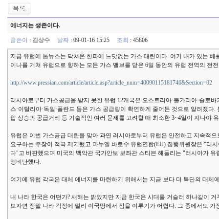
에너지는 생존이다.
글쓴이
:
김상수
날짜
: 09-01-16 15:25
조회
: 45806
지금 유럽에 톱뉴스는 닥쳐온 한파에 느닷없는 가스 대란이다. 여기 내가 있는 
이나를 거쳐 유럽으로 향하는 모든 가스 밸브를 닫은 6일 동안의 유럽 전역의 전
http://www.pressian.com/article/article.asp?article_num=40090115181746&Section=02
러시아로부터 가스공급을 받지 못한 유럽 12개국은 오스트리아·불가리아·슬로바
스·이탈리아·독일·폴란드 등은 가스 공급량이 확연하게 줄어든 것으로 알려졌다.
압 상승과 공급거리 등 기술적인 여러 문제를 고려할 때 최소한 3~4일이 지나야
유럽은 이번 가스공급 대란을 맞아 과연 러시아로부터 유럽은 안전하고 지속적으
요구하는 주장이 적극 제기됐고 마누엘 바로수 유럽연합(EU) 집행위원장은 "러
다"고 비판했으며 미국의 백악관 국가안보 보좌관 스티븐 해들리는 "러시아가 유
맹비난했다.
여기에 유럽 각국은 대체 에너지를 마련하기 위해서는 지금 보다 더 특단의 대체에
내 나라 한국은 어떤가? 새해는 밝았지만 지금 한국은 시대를 거슬러 하나같이 거꾸
보자면 정말 나라 걱정에 멀리 이국땅에서 잠을 이루기가 어렵다. 그 중에서도 가