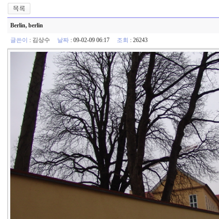
Berlin, berlin
글쓴이
:
김상수
날짜
: 09-02-09 06:17
조회
: 26243