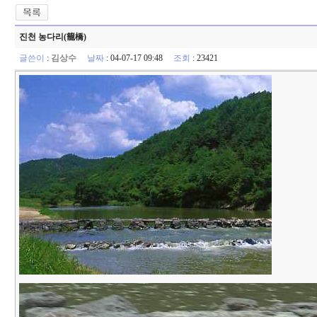
진천 농다리(籠橋)
글쓴이
:
김상수
날짜
: 04-07-17 09:48
조회
: 23421