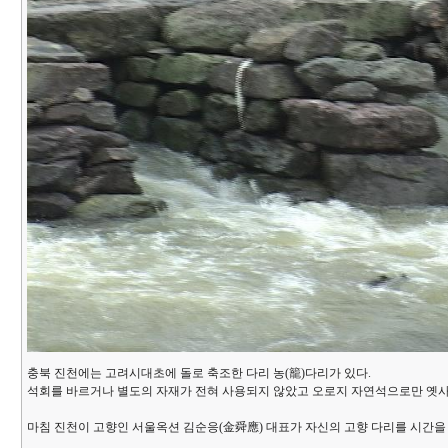
충북 진천에는 고려시대초에 돌로 축조한 다리 농(籠)다리가 있다.
석회를 바르거나 별도의 자재가 전혀 사용되지 않았고 오로지 자연석으로만 옛사
마침 진천이 고향인 서울옥션 김순응(金舜應) 대표가 자신의 고향 다리를 시간을