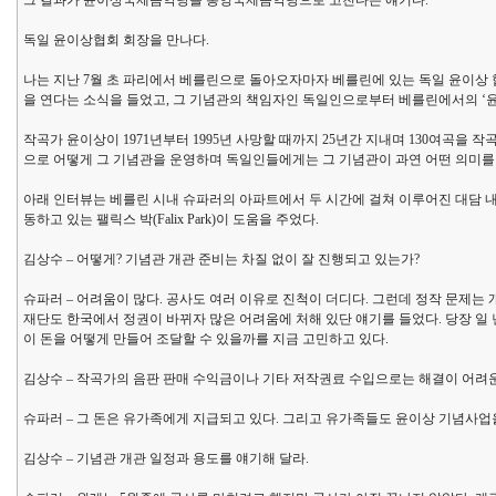
그 결과가 윤이상국제음악당을 통영국제음악당으로 고친다는 얘기다.
독일 윤이상협회 회장을 만나다.
나는 지난 7월 초 파리에서 베를린으로 돌아오자마자 베를린에 있는 독일 윤이상 협회의 대표
을 연다는 소식을 들었고, 그 기념관의 책임자인 독일인으로부터 베를린에서의 ‘윤
작곡가 윤이상이 1971년부터 1995년 사망할 때까지 25년간 지내며 130여곡을
으로 어떻게 그 기념관을 운영하며 독일인들에게는 그 기념관이 과연 어떤 의미를
아래 인터뷰는 베를린 시내 슈파러의 아파트에서 두 시간에 걸쳐 이루어진 대담 내용이다
동하고 있는 팰릭스 박(Falix Park)이 도움을 주었다.
김상수 – 어떻게? 기념관 개관 준비는 차질 없이 잘 진행되고 있는가?
슈파러 – 어려움이 많다. 공사도 여러 이유로 진척이 더디다. 그런데 정작 문제는
재단도 한국에서 정권이 바뀌자 많은 어려움에 처해 있단 얘기를 들었다. 당장 일 년
이 돈을 어떻게 만들어 조달할 수 있을까를 지금 고민하고 있다.
김상수 – 작곡가의 음판 판매 수익금이나 기타 저작권료 수입으로는 해결이 어려
슈파러 – 그 돈은 유가족에게 지급되고 있다. 그리고 유가족들도 윤이상 기념사업
김상수 – 기념관 개관 일정과 용도를 얘기해 달라.