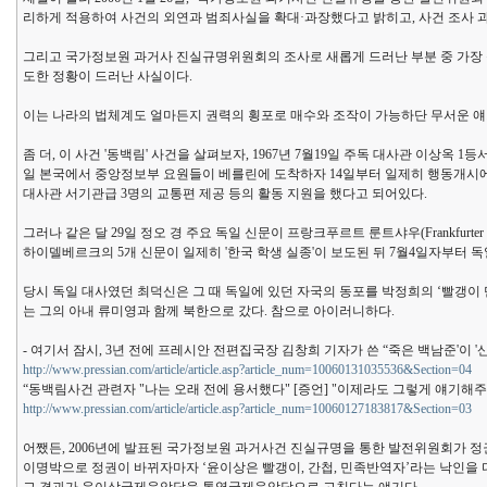
리하게 적용하여 사건의 외연과 범죄사실을 확대·과장했다고 밝히고, 사건 조사 
그리고 국가정보원 과거사 진실규명위원회의 조사로 새롭게 드러난 부분 중 가장
도한 정황이 드러난 사실이다.
이는 나라의 법체계도 얼마든지 권력의 횡포로 매수와 조작이 가능하단 무서운 얘
좀 더, 이 사건 '동백림' 사건을 살펴보자, 1967년 7월19일 주독 대사관 이상옥
일 본국에서 중앙정보부 요원들이 베를린에 도착하자 14일부터 일제히 행동개시에
대사관 서기관급 3명의 교통편 제공 등의 활동 지원을 했다고 되어있다.
그러나 같은 달 29일 정오 경 주요 독일 신문이 프랑크푸르트 룬트샤우(Frankfurt
하이델베르크의 5개 신문이 일제히 '한국 학생 실종'이 보도된 뒤 7월4일자부터
당시 독일 대사였던 최덕신은 그 때 독일에 있던 자국의 동포를 박정희의 ‘빨갱이 
는 그의 아내 류미영과 함께 북한으로 갔다. 참으로 아이러니하다.
- 여기서 잠시, 3년 전에 프레시안 전편집국장 김창희 기자가 쓴 “죽은 백남준'이 
http://www.pressian.com/article/article.asp?article_num=10060131035536&Section=04
“동백림사건 관련자 "나는 오래 전에 용서했다" [증언] "이제라도 그렇게 얘기해주
http://www.pressian.com/article/article.asp?article_num=10060127183817&Section=03
어쨌든, 2006년에 발표된 국가정보원 과거사건 진실규명을 통한 발전위원회가 
이명박으로 정권이 바뀌자마자 ‘윤이상은 빨갱이, 간첩, 민족반역자’라는 낙인을