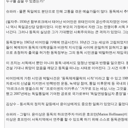
누구를 꼽을 수 있겠는가?
슈파러 - 물론 독일에도 분단으로 인해 고통을 겪은 예술가들이 많다. 동독에서 추방된
(필자주- 1936년 함부르크에서 태어난 비어만은 유태인이며 공산주의자였던 아
니 역시 독일공산당 당원이었다. 이런 부모의 가정에서 자란 그는 전쟁이후 서독 
너간다. 그러나 동독의 실상은 그가 기대했던 사회주의와는 큰 격차가 있었다. 그
동독정부는 1965년 비어만을 가택에 연금시킨다. 10년간 그는 세상과 고립되었
들이 복제되어 동독의 대학생들과 비판적 지식인들 사이에 은밀하게 읽혀지고 불려졌
으로 초청하자 출국을 허가한 동독정부는 그의 동독 시민권을 박탈하면서 재입국
이 조치는 서독에서 뿐만 아니라 동독 내에서도 엄청난 반발과 반향을 일으켰다.
건설 기대나 희망이 없음을 깨닫고 동독을 떠나는 사태로 이어진다. 그 사건 이후 약
비어만에게 가한 시민권 박탈사건은 ‘동독체제몰락의 시작’이라고 할 수 있고 19
자로서의 신념을 지키면서 반핵반전 운동, 녹색당 참여, 통일 이후문제 등 국내외
‘마르크스와 엥겔스의 혀’ ‘프로이센의 이카루스’ ‘거꾸로 도는 세상, 나는 그것을 보
했고 2007년에는 독일통일에 기여한 공로로 국가로부터 '독일연방철십자 훈장'을 
김상수 – 동서독의 정치적 갈등에서 윤이상에게도 중요한 일화가 있었다고 들었다
슈퍼러 – 그렇다. 윤이상은 동독의 하프연주자 마리온 호프만(Marion Hoffma
이상은 호프만이 서독지역에서 연주를 할 수 있도록 하기 위해 스스로 동독관청에