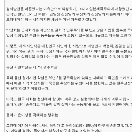
경제발전을 이끌었다는 이유만으로 박정희가, 그리고 일본제국주의에 저항했단 사
건적인 찬양, 그리고 북한의 김일성 김정일의 우상화와 김정일의 아들에까지 이어
드러내어야 하는 시점이지만 세상은 마냥 거꾸로 가고있다.
박정희는 근대화라는 미명으로 절차적 민주주의를 부셨고 많은 사람을 함부로 죽
일성 김정일은 수많은 동족들을 죽음과 고통의 질곡으로 내몰았고 지금도 그런 현
이렇듯, 내 역사인식은 대한민국 시민의 한 사람으로 이승만과 박정희, 김일성 김정
위, 어리석음, 광기, 무자비, 심지어는 국가 헌법까지 무시하며 민주주의를 근본
걱정하는 실정임을 목격하는 수많은 한국인들의 심정은 이루 말할 수 없이 참담한
용산 시민학살은 제 2의 광주학살
특히 용산 철거시민 학살은 80년 5월 광주학살에 맞먹는 사태이고 국민을 노예로
에서 매일 저녁 희생자들의 죽음을 추모하는 위령미사를 봉헌하고 있는 천주교정
된 문제"라고 지적했겠는가.
아직도 한국 사회는 청산해야 할 것이 너무 많고 실현해야 할 과제가 너무나 많다
보다 인권이 존중되고 ‘더불어 같이 살아가는 공동체’를 옳고 바르게 지향해야만 
음악가 윤이상을 곡해하는 행위는
그런데 여기에 반하여, 새삼 음악가 고 윤이상(1917-1995)이 마구 훼손되고 있
이 이명박 정권이 들어서서 하찮게 마구 취급되고 있는 것이다.