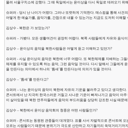
몰려 서울구치소에 갇혔다. 그 때 독일에서는 윤이상을 다시 독일로 데려오기 위해
슈퍼러 - 당시 난 나이가 어렸다. 그러나 또렷하게 기억한다. 매스컴을 통해 사건
어떻게 한 예술가를, 음악가를, 간첩으로 내몰 수 있는가는 지금도 도저히 이해할 
김상수 - 북한은 가 보았는가?
슈퍼러 – 가봤다. 모든 생활여건이 굉장히 어렵다. 북쪽 사람들에게 자유와 음식이
김상수 – 윤이상의 음악을 북한사람들은 어떻게 듣고 이해하고 있던가?
슈퍼러 - 사실 윤이상의 음악은 북한에 너무 어렵다. 또 북한체제를 지배하는 그
체제를 유지할 수 있도록 하는 음악, 그런 음악일 것이다. 다시 말해서 그들에게 
을 만든다는 의미에서 하나의 ‘틈새’를 만든다는데 의의가 있을 것이다.
김상수 – ‘틈새’를 만든다고?
슈퍼러 – 나는 윤이상의 음악이 북한에 자유의 기운을 불러주고 있다고 생각한다.
콘서트에서 난 지극히 한국스러운 거칠고 사나운 기운이 빠져나가고 음악이 아주 
이 살아있을 때 북한 연주자들에게 음악의 부드러움을 상당히 강조한 사실 때문에
김상수 – 북한에서 윤이상 음악회의 청중은 어떤 사람들인가?
슈퍼러 - 콘서트는 동원된 관중들이 대개였다. 표를 사서 자발적으로 콘서트에 오는
모르는 사람들이기 때문에 분위기가 극도로 산만하고 자기들끼리 쑥덕거리기까지 