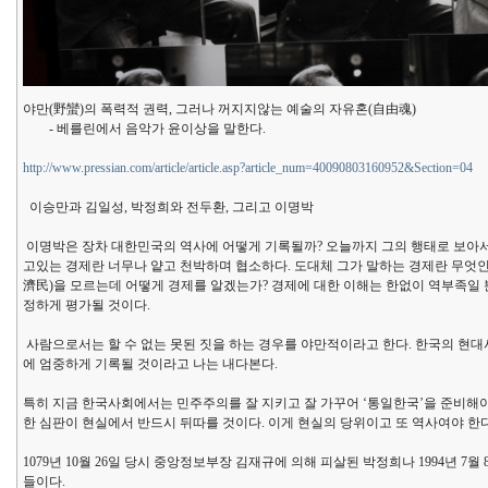
야만(野蠻)의 폭력적 권력, 그러나 꺼지지않는 예술의 자유혼(自由魂)
- 베를린에서 음악가 윤이상을 말한다.
http://www.pressian.com/article/article.asp?article_num=40090803160952&Section=04
이승만과 김일성, 박정희와 전두환, 그리고 이명박
이명박은 장차 대한민국의 역사에 어떻게 기록될까? 오늘까지 그의 행태로 보아서는
고있는 경제란 너무나 얕고 천박하며 협소하다. 도대체 그가 말하는 경제란 무엇인
濟民)을 모르는데 어떻게 경제를 알겠는가? 경제에 대한 이해는 한없이 역부족일
정하게 평가될 것이다.
사람으로서는 할 수 없는 못된 짓을 하는 경우를 야만적이라고 한다. 한국의 현대
에 엄중하게 기록될 것이라고 나는 내다본다.
특히 지금 한국사회에서는 민주주의를 잘 지키고 잘 가꾸어 ‘통일한국’을 준비해
한 심판이 현실에서 반드시 뒤따를 것이다. 이게 현실의 당위이고 또 역사여야 한
1079년 10월 26일 당시 중앙정보부장 김재규에 의해 피살된 박정희나 1994년
들이다.