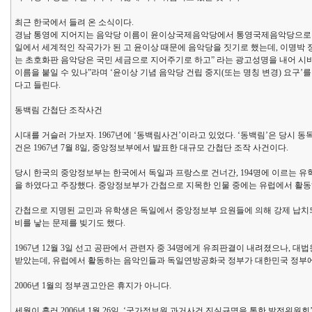
최근 한국에서 들려 온 소식이다.
경남 통영에 지어지는 음악당 이름이 윤이상국제음악당에서 통영국제음악당으로 고쳐
일에서 세계적인 작곡가가 된 고 윤이상 때문에 음악당을 짓기로 했는데, 이명박 정
는 초호화판 음악당은 국민 세금으로 지어주기로 하고” 라는 광고성명을 내어 시비를
이름을 붙일 수 있나”라며 ‘윤이상 기념 음악당 건립 중지(또는 명칭 변경) 요
다고 들린다.
동백림 간첩단 조작사건
시대를 거슬러 가보자. 1967년에 ‘동백림사건’이라고 있었다. ‘동백림’은 당시 
건은 1967년 7월 8일, 중앙정보부에서 발표한 대규모 간첩단 조작 사건이다.
당시 한국의 중앙정보부는 한국에서 독일과 프랑스로 건너간, 194명에 이르는 
을 하였다고 주장했다. 중앙정보부가 간첩으로 지목한 인물 중에는 유럽에서 활동
간첩으로 지명된 교민과 유학생은 독일에서 중앙정보부 요원들에 의해 강제 납치되
비를 낳는 문제를 빚기도 했다.
1967년 12월 3일 선고 공판에서 관련자 중 34명에게 유죄판결이 내려졌으나,
받았는데, 유럽에서 활동하는 음악인들과 독일연방공화국 정부가 대한민국 정부에 
2006년 1월의 정부권고안은 휴지가 아니다.
세월이 흘러 2006년 1월 26일, ‘국가정보원 과거사건 진실규명을 통한 발전위원