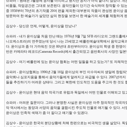
슈파러 – 원래는 5월중에 공사를 마치려고 했지만 공사가 아직 끝나지 않았다. 개
비품들, 작업공간은 그대로 보존된다. 음악인들이 단기간 숙식하며 창작할 수 있는 
중 1958부터 70년의 초기작품 20여 편을 제외한 대부분의 작품이 완성된 윤이
방문하여 한 예술가가 살았던 삶의 현장을 보면서 한 예술가의 세계를 체험하게 된
김상수 - 당신은 언제, 어떻게, 윤이상을 만났나?
슈파러 - 내가 윤이상을 처음 만난 때는 1976년 9월 7일 SFB 라디오의 그랜드
니오케스트라)의 연주였는데 당시 나는 23세였고 베를린예술대학에서 음악교육과 
다. 윤이상과 좀 더 가까워진 것은 80년대 초반부터이다. 윤이상의 학생 중 한명
반은 카메라타 레코드(Camerata Records)에서 출간되었고 음반회사의 사장인 
김상수 - 여기 베를린에 있는 윤이상 협회는 어떤 일들을 하고 있는가? 또 자체적
슈파러 - 윤이상협회는 1996년 2월 16일 윤이상의 부인 이수자씨의 생일에 창
음악회나 심포지움을 통해서 음악가들에게 알려지고 파급될 수 있다. 2007년까지
들을 추진하기가 어려운 상태다. 그리고 북한에 인도적인 도움을 주고자 한 것도 
김상수 - 윤이상은 현대 음악 작곡가로 유럽과 독일에서 어떤 인물로 이해되고 있
슈파러 - 어려운 질문이다. 그러나 분명한 사실은 윤이상은 아주 창의적인 작곡자였다는 점
악 역사에서는 동양과 서양의 음악을 결합시킨 주도적 인물로 얘기될 수 있다. 
윤이상은 민족적 색채가 좀 더 짙다고 얘기할 수 있겠다.
김상수 - 윤이상은 한국의 분단상황에 처해 한편으로는 비극적인 생을 살았다. 