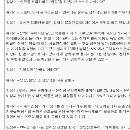
김상수 – 연주를 허락하라고 ‘인질’을 하겠다고 스스로 나섰다고?
슈퍼러 – 그랬다. 당시 윤이상은 음악 연주에는 절대로 정치적인 올가미를 씌워서는
김상수 - 당신은 1989년 베를린 장벽이 붕괴됐을 때, 어디에서 무엇을 하고 있었
슈퍼러 –장벽이 무너지던 날, 난 베를린 시내 거리 쿠담(Kuttam)에 나갔고 거기
가 베를린으로 돌아와서 한 말이 생각난다. 그는 장차 베를린이 통일 독일 연방국의
베를린 장벽이 있을 때 항상 베를린장벽이 열리는 것을 꿈꾸어 왔다. 1986년에는 장벽
는 이 계획을 북한에 가지고 갔고 실제로 1988년 남북한 사이에서 구체적으로 논
어졌다. 한 발짝 앞으로 나아갔다가 두 발짝 뒤로 물러서는 그런 식 말이다. 전체적
질 수밖에 없었고 그는 이것을 되풀이해서 경험하지 않을 수 없었다.
김상수 –전형적인 ’한국식’이라고?
슈퍼러 – 냉탕, 온탕, 또 냉탕식을 나는 말한다.
김상수 (웃음) - 한국 통영에서는 윤이상 음악축제가 해마다 열리고, 서울에는 윤이
이상과 관계하는 여러 단체들은 어떤 역할들을 하고 있다고 보나? 그리고 당신이 
슈퍼러 – 세계적인 음악가의 성과를 같이 나누기 위한 한국의 노력들에 나는 존경을
기구들과 음악회 등의 이벤트들을 통해 윤이상의 작품세계를 더 보급하고 또 계승
측면에서는 연주의 질을 특히 고려하지 않을 수 없다.
김상수 - 1967년 6월 17일, 윤이상 선생은 한국의 중앙정보부에 의해 베를린