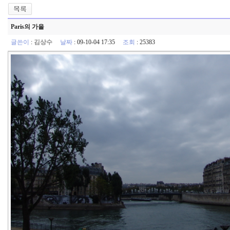
Paris의 가을
글쓴이
:
김상수
날짜
: 09-10-04 17:35
조회
: 25383