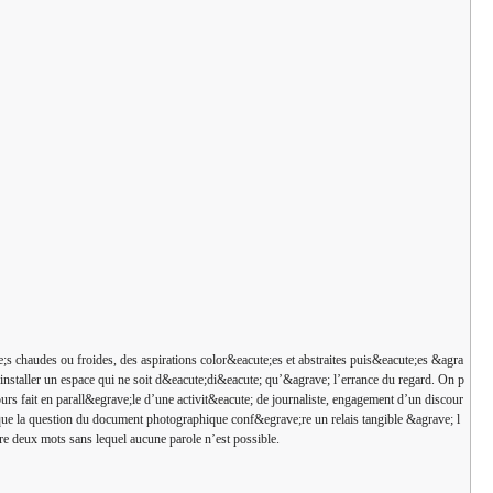
e;s chaudes ou froides, des aspirations color&eacute;es et abstraites puis&eacute;es &agra
y installer un espace qui ne soit d&eacute;di&eacute; qu’&agrave; l’errance du regard. On p
rs fait en parall&egrave;le d’une activit&eacute; de journaliste, engagement d’un discour
s que la question du document photographique conf&egrave;re un relais tangible &agrave; l
re deux mots sans lequel aucune parole n’est possible.