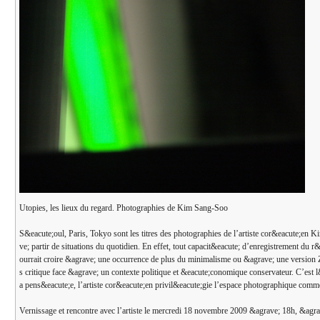
Utopies, les lieux du regard. Photographies de Kim Sang-Soo
S&eacute;oul, Paris, Tokyo sont les titres des photographies de l’artiste cor&eacute;en K
ve; partir de situations du quotidien. En effet, tout capacit&eacute; d’enregistrement du 
ourrait croire &agrave; une occurrence de plus du minimalisme ou &agrave; une version Ze
s critique face &agrave; un contexte politique et &eacute;conomique conservateur. C’est l
a pens&eacute;e, l’artiste cor&eacute;en privil&eacute;gie l’espace photographique comme 
Vernissage et rencontre avec l’artiste le mercredi 18 novembre 2009 &agrave; 18h, &agr