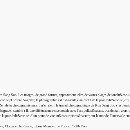
im Sang Soo. Les images, de grand format, apparaissent telles de vastes plages de tonalit&eacut
r&eacute;el propre &agrave; la photographie est ni&eacute;e au profit de la possibilit&eacute; d’
n de la photographie mais il n’en rien : le travail photographique de Kim Sang Soo s’est toujou
&agrave;, semble-t-il, une diff&eacute;rence nodale avec l’art politis&eacute; occidental : alor
la possibilit&eacute; d’un point de vue int&eacute;rioris&eacute; sur le monde, l’intervalle ent
ave; l’Espace Han-Seine, 32 rue Monsieur le Prince, 75006 Paris