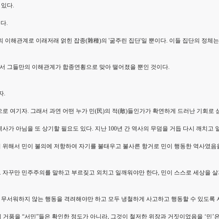
있다.
다.
권의 이해관계로 이래저래 얽힌 잡종(雜種)의 '굶주린 집단'일 뿐이다. 이들 집단의 
서 그들만의 이해관계가 합종연횡으로 맞아 떨어졌을 뿐인 것이다.
자.
 여기자. 그래서 과연 어떤 누가 민(民)의 적(敵)들인가가 확연하게 드러난 기회로 
역사가 아님을 또 상기할 필요도 있다. 지난 100년 간 역사의 무덤을 거듭 다시 깨치
위해서 민이 불의에 저항하여 자기를 불태우고 불사른 항거로 민이 행동한 역사였음을 
자꾸만 민주주의를 말하고 부르짖고 외치고 일깨워야만 한다, 민이 스스로 세상을 살피
를 무서워하지 않는 행동을 격려해야만 하고 모두 냉철하게 사고하고 행동할 수 있도록 
 거품을 “서민”들은 확인한 정도가 아니라, 그것이 철저한 위장과 거짓이었음을 ‘민’