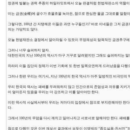
정권에 빌붙는 권력 추종의 하일라잇트에서 오늘 판결처럼 헌법재판소의 역할이 
이는 금권(金權)에 골수가 흐물흐물 녹아든, 참으로 한심한 몰골 그대로를 말함이
그렇다면, 100년 간 지탱해온 이들은 과연 누구들인가? 바로 이네들은 그저 금
의는 가당치도 않다.
오늘 헌법재판소 결정에서 알아차릴 수 있듯이 무정체성의 탐욕적인 금권추구에
그러니 너무 슬퍼하지 말자.
대한민국의 지난 100년의 역사가 마구 거꾸로 달려왔지만 그래도 슬퍼하지는 말
차라리 이들 집단의 정체가 이번 기회에 또 한번 일목요연하게 드러났음을 다행으로
그러나 한편 우리는 여기서, 지난 100년의 한국 역사가 아주 일방적인 비극만의 
우리 한국의 역사는 패배를 두려워하지 않고 인간으로의 존엄성과 자유를 지키기 
이 얼마든지 있음을 우리는 더 강조하고 이를 알아야만 한다.
이런 역사적 사실에서부터 우리는 저마다의 입장에서 참으로 부지런해야만 한다. 
다.
그래서 100년의 무덤을 다시 깨치고 일어나자고 서로서로 말해야만 한다. 패배
참으로 다행인 것은 이번 재보선 결과에서 보듯이 이명박의 “중도실용-친서민”'의