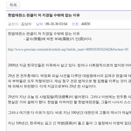
헌법재판소 판결이 저 지경일 수밖에 없는 이유
글쓴이
:
김상수
날짜
: 09-10-30 03:04
조회
: 46859
헌법재판소 판결이 저 지경일 수밖에 없는 이유
- 골수(骨髓)에 박힌 부패(腐敗)가 인(因)이다.
http://www.pressian.com/article/article.asp?article_num=40091030102442&Section=01
2009년 지금 한국인들은 지옥에서 살고 있다. 정의나 사회원칙으로의 법이란 아예
29년 전 전두환 때다. 박정희 피살 사건을 다루던 대법원에서의 김재규 판결 때 대
의 부하들은 모두 처형되었다. 재심 청구 건은 법적으로 형 집행을 미루는 것이
에 의해서 유린됐다. 이게 지금으로부터 29년 전 사실이다.
29년이 지난 오늘 또 사법침탈(司法侵奪)이 벌어졌다. 그러나 이번에는 전두환
현실은 거의 걸레가 됐다. 헌법을 지켜야만 할 헌법재판관들, 그들이 나서서 스스로
그러나 여기엔 다 이유가 있다. 바로 지난 100년간 대한민국 고통의 역사가 여실
지난 100년간, 한국에는 길고 긴 역병(疫病)이 돌고 돌아 그 절정에서 이명박 