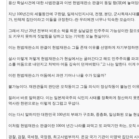
용산 학살사건에 대한 사법판결과 이번 헌법재판소 판결이 동일 항(項)에 놓여있다
지난 100년간의 세월동안에 구한말, 일제식민지시대, 전쟁, 분단, 군사독재시대
가, 반체제 집단이라고 이들을 규정한다.-란 우리에겐 너무나 익숙한 모습이다.
그래서 지난 20년 전부터 비로소 싹을 틔운 실낱같은 민주주의 가능성이란 참으
도 키우지 못하게 짓밟힘을 당하고 있는 기막힌 오늘 현실이다.
이는 헌법재판소의 판결이 헌법재판소 그들 존재 이유를 선명하게 자기부정하면서
설사 이렇게 저렇게 헌법재판소가 현실에서는 굴러간다고 해도 민주주의를 파괴하
소를 어둠으로 내던지고 처박아 어둠 깊숙이 던져버렸다.”고 나는 말한다. 이게 아
이런 헌법재판소가 어둠에서 과연 기어나 나올 수가 있을까?
불가능이다. 재판관들의 판단은 오작동이고 그들 의식이 정상작동이 불능인 이유가
질러서 바로 말하겠다. 이는 일본제국주의 식민지 사태를 정확하게 청산하지 못한 죄
역사란 한편으로는 이렇게 징그럽고 무섭다.
이는 다시 말하지만 대한민국 100년의 부패가 구조화, 중층화, 일상화된 오늘 현
이처럼 헌법재판소 판결이란 100여 년간 나라를 파먹고 또 파먹기만 하는, 오직 
경찰, 검찰, 국세청, 국정원, 최고사법부까지. 온갖 국가 기관이 이명박 집단