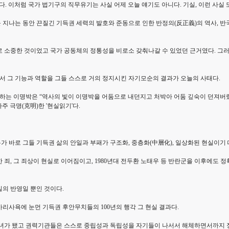
. 이처럼 국가 법기구의 직무유기는 사실 어제 오늘 얘기도 아니다. 기실, 이런 사실 
를 지나는 동안 끈질긴 기득권 세력의 발호와 준동으로 인한 반정의(反正義)의 역사, 반
로 소중한 것이었고 국가 공동체의 정통성을 비로소 갖춰나갈 수 있었던 근거였다. 그
 그 기능과 역할을 그들 스스로 거의 정지시킨 자기모순의 결과가 오늘의 사태다.
는 이명박은 “역사의 빛이 이명박을 어둠으로 내던지고 처박아 어둠 깊숙이 던져버렸다
주 극명(克明)한 '현실읽기'다.
 바로 그들 기득권 삶의 안일과 부패가 구조화, 중층화(中層化), 일상화된 현실이기 
, 그 죄상이 현실로 이어짐이고, 1980년대 전두환 노태우 등 반란군을 이후에도 정확
실의 반영일 뿐인 것이다.
사리사욕에 눈먼 기득권 후안무치들의 100년의 행각 그 현실 결과다.
의 시녀가 됐고 권력기관들은 스스로 중립성과 독립성을 자기들이 나서서 해체하면서까지 