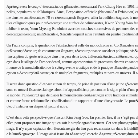
Apr&egrave;s le coup d’&eacute;tat du g&eacute;n&eacute;ral Park Chung Hee en 1961, la t
nelles, populaires ou folkloriques. Ainsi, l’exposition officielle (National Art Exhibition) 
me dans les ann&eacute;es 70 va r&eacute;ussir &agrave; allier la tradition &agrave; la m
ules calligraphiques pour cr&eacute;er une surface de palimpsestes, Kwon Young Woo fait 
mbiber le recto, Youn Myeong Ro obtient avec des couches successives de peintures des cra
&eacute;alit&eacute; unifi&eacute;e, &eacute;voquant ainsi l’attitude du peintre traditionne
On l’aura compris, la question de l’abstraction et celle du monochrome en Cor&eacute;e es
oc&eacute;d&eacute; de construction &agrave; r&eacute;sonance sociale et politique, vis&ea
: inscription du geste artistique dans l’espace de la toile, th&eacute;&acirc;tralit&eacute;,
e;en dans le sillage de l’art occidental, comme appropriation du processus abstrait en tant 
l’heure de la mondialisation de la sc&egrave;ne artistique et de la pratique r&eacute;pandue
e;ation a &eacute;clat&eacute; en de multiples fragments, multiples œuvres ou univers. Il s
Il serait donc question d’espace et non de temps, de prise de position d’une jeune g&eac
sous ce nouvel &eacute;clairage, alors il n’appara&icirc;t pas comme le signe plein d’une p
le monde. Plut&ocirc;t que de placer le monochrome cor&eacute;en entre tradition et modernit
er comme forme relationnelle, cristallisation d’un rapport ou d’une idiosyncrasie. Le proc
ute; d’instaurer un dispositif pictural autre.
C’est dans cette perspective que s’inscrit Kim Sang-Soo. En premier lieu, il ne s’agit pas 
eflet, pour proposer une image qui en soit le simple agrandissement. Cet acte photographiqu
mage. Il n’y a pas captation de l’&eacute;nergie du lieu puis retransmission dans la fluidi
e la lumi&egrave;re. L’image ainsi issue du r&eacute;el cherche &agrave; r&eacute;duire au