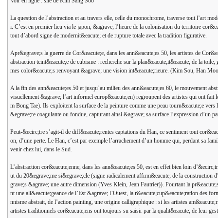
Voir en ligne : site de Kim Sang Soo
La question de l’abstraction et au travers elle, celle du monochrome, traverse tout l’art mo
i. C’est en premier lieu via le japon, &agrave; l’heure de la colonisation du territoire co
tout d’abord signe de modernit&eacute; et de rupture totale avec la tradition figurative.
Apr&egrave;s la guerre de Cor&eacute;e, dans les ann&eacute;es 50, les artistes de Cor&ea
abstraction teint&eacute;e de cubisme : recherche sur la plan&eacute;it&eacute; de la toile
mes color&eacute;s renvoyant &agrave; une vision int&eacute;rieure. (Kim Sou, Han Mo
A la fin des ann&eacute;es 50 et jusqu’au milieu des ann&eacute;es 60, le mouvement abstrai
visuellement &agrave; l’art informel europ&eacute;en) regroupent des artistes qui ont fa
m Bong Tae). Ils exploitent la surface de la peinture comme une peau tourn&eacute;e vers
&egrave;re coagulante ou fondue, capturant ainsi &agrave; sa surface l’expression d’un pa
Peut-&ecirc;tre s’agit-il de diff&eacute;rentes captations du Han, ce sentiment tout cor&e
on, d’une perte. Le Han, c’est par exemple l’arrachement d’un homme qui, perdant sa fami
venir chez lui, dans le Sud.
L’abstraction cor&eacute;enne, dans les ann&eacute;es 50, est en effet bien loin d’&ecirc;
ut du 20&egrave;me si&egrave;cle (signe radicalement affirm&eacute; de la construction 
grave;s &agrave; une autre dimension (Yves Klein, Jean Fautrier)). Pourtant la pr&eacute;se
nt une all&eacute;geance de l’Est &agrave; l’Ouest, la r&eacute;cup&eacute;ration des form
nnisme abstrait, de l’action painting, une origine calligraphique : si les artistes am&eacute;
artistes traditionnels cor&eacute;ens ont toujours su saisir par la qualit&eacute; de leur ge