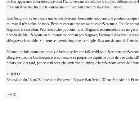
de leur apparence color&eacute;e dont l’autre versant est celui de la subjectivit&eacute; e
C’est un &eacute;cho que le journaliste qu’il est, fait entendre &agrave; l’artiste.
Kim Sang Soo se tient dans une actualit&eacute; bouillante, adoptant une position critique e
es, mais il n’y a plus de mots. Perdure et reste une sensation color&eacute;e. Tout le pouv
&agrave; la sensation. Peut-&ecirc;tre pouvons-nous l&agrave; reconna&icirc;tre un geste
r rendu dicible l’&eacute;tat du monde ne portent pas &agrave; l’action et &agrave; la di
si&egrave;cle trouble. Son œuvre renvoie &agrave; la simple r&eacute;sistance de l’&ecirc;
Encore une fois pourrions nous y d&eacute;celer une fa&ccedil;on d’&ecirc;tre cor&eacute
s&egrave;ment la Cor&eacute;e et contemple sa propre vie depuis le point de vue distanci&eac
r alors par le regard, par cette t&acirc;che invisible qui marque la pr&eacute;sence de l’aut
++INFO++
Exposition du 18 au 28 novembre &agrave; l’Espace Han-Seine, 32 rue Monsieur le Prince