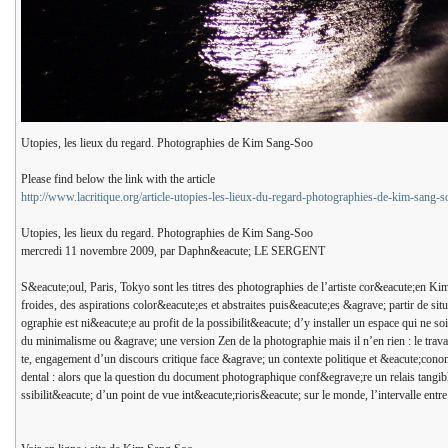
Utopies, les lieux du regard. Photographies de Kim Sang-Soo
Please find below the link with the article
http://www.lacritique.org/article-utopies-les-lieux-du-regard-photographies-de-kim-san
Utopies, les lieux du regard. Photographies de Kim Sang-Soo
mercredi 11 novembre 2009, par Daphn&eacute; LE SERGENT
S&eacute;oul, Paris, Tokyo sont les titres des photographies de l’artiste cor&eacute;en Ki
froides, des aspirations color&eacute;es et abstraites puis&eacute;es &agrave; partir de si
ographie est ni&eacute;e au profit de la possibilit&eacute; d’y installer un espace qui ne 
du minimalisme ou &agrave; une version Zen de la photographie mais il n’en rien : le trava
te, engagement d’un discours critique face &agrave; un contexte politique et &eacute;conom
dental : alors que la question du document photographique conf&egrave;re un relais tangib
ssibilit&eacute; d’un point de vue int&eacute;rioris&eacute; sur le monde, l’intervalle entr