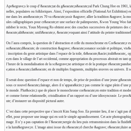
Apr&egrave;s le coup d’&eacute;tat du g&eacute;n&eacute;ral Park Chung Hee en 1961, la t
nelles, populaires ou folkloriques. Ainsi, l’exposition officielle (National Art Exhibition) 
me dans les ann&eacute;es 70 va r&eacute;ussir &agrave; allier la tradition &agrave; la m
ules calligraphiques pour cr&eacute;er une surface de palimpsestes, Kwon Young Woo fait 
mbiber le recto, Youn Myeong Ro obtient avec des couches successives de peintures des cra
&eacute;alit&eacute; unifi&eacute;e, &eacute;voquant ainsi l’attitude du peintre traditionne
On l’aura compris, la question de l’abstraction et celle du monochrome en Cor&eacute;e es
oc&eacute;d&eacute; de construction &agrave; r&eacute;sonance sociale et politique, vis&ea
: inscription du geste artistique dans l’espace de la toile, th&eacute;&acirc;tralit&eacute;,
e;en dans le sillage de l’art occidental, comme appropriation du processus abstrait en tant 
l’heure de la mondialisation de la sc&egrave;ne artistique et de la pratique r&eacute;pandue
e;ation a &eacute;clat&eacute; en de multiples fragments, multiples œuvres ou univers. Il s
Il serait donc question d’espace et non de temps, de prise de position d’une jeune g&eac
sous ce nouvel &eacute;clairage, alors il n’appara&icirc;t pas comme le signe plein d’une p
le monde. Plut&ocirc;t que de placer le monochrome cor&eacute;en entre tradition et modernit
er comme forme relationnelle, cristallisation d’un rapport ou d’une idiosyncrasie. Le proc
ute; d’instaurer un dispositif pictural autre.
C’est dans cette perspective que s’inscrit Kim Sang-Soo. En premier lieu, il ne s’agit pas 
eflet, pour proposer une image qui en soit le simple agrandissement. Cet acte photographiqu
mage. Il n’y a pas captation de l’&eacute;nergie du lieu puis retransmission dans la fluidi
e la lumi&egrave;re. L’image ainsi issue du r&eacute;el cherche &agrave; r&eacute;duire au