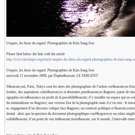
Utopies, les lieux du regard. Photographies de Kim Sang-Soo
Please find below the link with the article
http://www.lacritique.org/article-utopies-les-lieux-du-regard-photographies-de-kim-san
Utopies, les lieux du regard. Photographies de Kim Sang-Soo
mercredi 11 novembre 2009, par Daphn&eacute; LE SERGENT
S&eacute;oul, Paris, Tokyo sont les titres des photographies de l’artiste cor&eacute;en Ki
froides, des aspirations color&eacute;es et abstraites puis&eacute;es &agrave; partir de si
ographie est ni&eacute;e au profit de la possibilit&eacute; d’y installer un espace qui ne 
du minimalisme ou &agrave; une version Zen de la photographie mais il n’en rien : le trava
te, engagement d’un discours critique face &agrave; un contexte politique et &eacute;conom
dental : alors que la question du document photographique conf&egrave;re un relais tangib
ssibilit&eacute; d’un point de vue int&eacute;rioris&eacute; sur le monde, l’intervalle entr