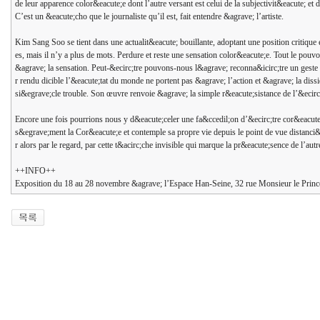
de leur apparence color&eacute;e dont l’autre versant est celui de la subjectivit&eacute; e
C’est un &eacute;cho que le journaliste qu’il est, fait entendre &agrave; l’artiste.
Kim Sang Soo se tient dans une actualit&eacute; bouillante, adoptant une position critique e
es, mais il n’y a plus de mots. Perdure et reste une sensation color&eacute;e. Tout le pouv
&agrave; la sensation. Peut-&ecirc;tre pouvons-nous l&agrave; reconna&icirc;tre un geste
r rendu dicible l’&eacute;tat du monde ne portent pas &agrave; l’action et &agrave; la di
si&egrave;cle trouble. Son œuvre renvoie &agrave; la simple r&eacute;sistance de l’&ecirc;
Encore une fois pourrions nous y d&eacute;celer une fa&ccedil;on d’&ecirc;tre cor&eacute
s&egrave;ment la Cor&eacute;e et contemple sa propre vie depuis le point de vue distanci&eac
r alors par le regard, par cette t&acirc;che invisible qui marque la pr&eacute;sence de l’aut
++INFO++
Exposition du 18 au 28 novembre &agrave; l’Espace Han-Seine, 32 rue Monsieur le Prince