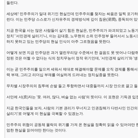
들린다.
세상에! 민주주의가 일대 위기인 현실인데 민주주의를 찾자는 싸움은 일찍 포기하고 '
린다. 이는 민주당 스스로가 신자유주의 경제방식에 깊이 침윤(浸潤), 중독되어 있
지금 한국을 사는 많은 사람들이 살기 힘든 현실은, 민주주의가 파괴되었고 노동
정치' '서민경제 살리기'니, 이는 김대중, 노무현의 소위 민주정부 들어서서 노동
하지 못하고 있는 민주당의 현실 인식이 아주 그르쳤음을 뜻한다.
어떻게 보면 지금 민주당은 과거 열린우리당 수준에서 한 걸음도 못 벗어나 다람쥐
정된 것은 어쩔 수 없다는 식의 정치무능이 정작 위기인데, '서민경제 살리기'와
이는 곧 민주주의를 일으켜 세워서 제대로 해결해야할 문제를 오직 경제를 통해
력 부재, 그리고 리더십 부재를 여실하게 드러내는 정치실종을 뜻한다.
무차별 시장주의의 침투에 손발 들고 투항하면서 대중들까지 시장 안으로 끌고 들어가
서민에 서(庶)자는 '뭇. 여러, 많다, 벼슬 없는 사람'의 뜻이다. 이 표현은 기득권
지금 한국인들을 보자, 사람의 기본 권리가 무너지고 인권침해가 다반사인 인간의 
살리기'로 어떻게 이 현실을 극복할 수 있겠는가.
민주주의 위협이 공동체 몰락의 위기를 가져 온 현실을 정확히 읽을 수 있어야만
엄한 현실을 읽어야만 한다는 것이다.