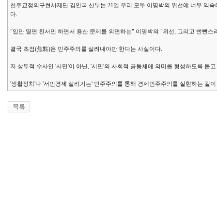
천주교정의구현사제단 김인국 신부는 21일 우리 모두 이명박의 위선에 너무 익숙
다.
"입만 열면 친서민 하면서 용산 문제를 외면하는" 이명박의 "위선, 그리고 뻔뻔
결국 초점(焦點)은 민주주의를 살려내야만 한다는 사실이다.
저 상투적 수사인 '서민'이 아닌, '시민'의 사회적 공동체에 의미를 형성하도록 
'생활정치'나 '서민경제 살리기는' 민주주의를 통해 경제민주주의를 실현하는 길이