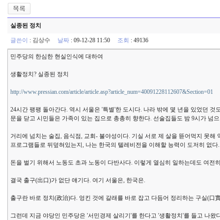
실종된 정치
글쓴이
:
김상수
날짜
: 09-12-28 11:50
조회
: 49136
민주당의 한심한 현실인식에 대하여
생활정치? 실종된 정치
http://www.pressian.com/article/article.asp?article_num=40091228112607&Section=01
24시간 팽팽 돌아간다. 역시 서울은 '특별'한 도시다. 나라 밖에 몇 년을 있었던
문을 닫고 시민들은 가족이 있는 집으로 총총히 향한다. 선술집들도 밤 9시가 넘으
거리에 넘치는 술집, 음식점, 교회- 불야성이다. 기실 서로 제 살을 뜯어먹지 못해
프로그램들로 뒤덮혀있는지, 나는 한국의 텔레비전을 이해할 능력이 도저히 없다. 사
돈을 벌기 위해서 노동도 초과 노동이 다반사다. 이렇게 열심히 일하는데도 여전히
결국 출구(出口)가 없단 얘기다. 여기 서울은, 한국은.
출구란 바로 정치(政治)다. 엉킨 것에 갈래를 바로 잡고 다듬어 정리하는 구실(口實
그런데 지금 야당인 민주당은 '서민경제 살리기'를 한다고 '생활정치'를 들고 나왔다