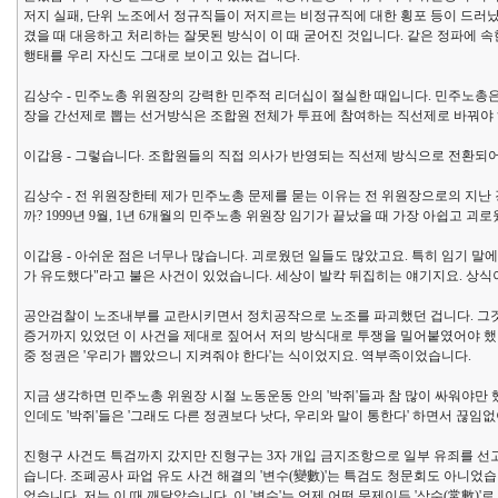
저지 실패, 단위 노조에서 정규직들이 저지르는 비정규직에 대한 횡포 등이 드러났을
겼을 때 대응하고 처리하는 잘못된 방식이 이 때 굳어진 것입니다. 같은 정파에 
행태를 우리 자신도 그대로 보이고 있는 겁니다.
김상수 - 민주노총 위원장의 강력한 민주적 리더십이 절실한 때입니다. 민주노총
장을 간선제로 뽑는 선거방식은 조합원 전체가 투표에 참여하는 직선제로 바꿔야
이갑용 - 그렇습니다. 조합원들의 직접 의사가 반영되는 직선제 방식으로 전환되
김상수 - 전 위원장한테 제가 민주노총 문제를 묻는 이유는 전 위원장으로의 지
까? 1999년 9월, 1년 6개월의 민주노총 위원장 임기가 끝났을 때 가장 아쉽고 
이갑용 - 아쉬운 점은 너무나 많습니다. 괴로웠던 일들도 많았고요. 특히 임기 
가 유도했다"라고 불은 사건이 있었습니다. 세상이 발칵 뒤집히는 얘기지요. 상
공안검찰이 노조내부를 교란시키면서 정치공작으로 노조를 파괴했던 겁니다. 그것
증거까지 있었던 이 사건을 제대로 짚어서 저의 방식대로 투쟁을 밀어붙였어야 했었는
중 정권은 '우리가 뽑았으니 지켜줘야 한다'는 식이었지요. 역부족이었습니다.
지금 생각하면 민주노총 위원장 시절 노동운동 안의 '박쥐'들과 참 많이 싸워야만
인데도 '박쥐'들은 '그래도 다른 정권보다 낫다, 우리와 말이 통한다' 하면서 끊
진형구 사건도 특검까지 갔지만 진형구는 3자 개입 금지조항으로 일부 유죄를 선고
습니다. 조폐공사 파업 유도 사건 해결의 '변수(變數)'는 특검도 청문회도 아니
었습니다. 저는 이 때 깨달았습니다. 이 '변수'는 언제 어떤 문제이든 '상수(常數)'