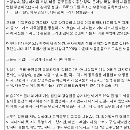
부당상속, 불법비자금 조성, 뇌물, 공무원을 이용한 청탁, 문어발 확장, 국민 세
럽힌 주범이었습니다. 김대중 정권이 IMF 요구를 무조건 수용하는 굴욕적인 태도를
지, 국난의 원인이 무엇인지, 제대로 헤아리지 못했습니다.
오히려 기득권층을 건드리지 않고 약자들의 희생을 이용해 정리해고와 같은 강제 
서 금 모으기로 애국열풍을 동원하기도 했습니다. 때리는 시어머니보다 말리는 시누
세워 자신들의 계급적 본질을 드러낸 김대중 정권이 저는 더 미울 수밖에 없었습니
더구나 김대중은 5.18 광주에서 죽어 간, 군사독재의 직접 폭력과 살인으로 살
혹했습니다. 8.15 특별사면 복권 대상자 7,000명 가운데 노동운동으로 구속된 
그들은 더 많이, 더 공개적으로 사죄해야 한다
김상수 - 우리 국민들만 불쌍하지요. 힘없고 가난한 사람들은 계속 어려운 처지로
문제인 부당상속, 불법비자금 조성, 뇌물, 국가 최고위 공무원을 이용한 매수 등을
니다. 그런데 거꾸로 삼성특검은 이건희 씨가 숨겨둔 비자금 4조 5천억 원을 찾
무야, 재판부는 이건희 씨 아들의 경영권 불법승계까지 인정해 주었습니다.
매출 200조 원대의 거대 기업 집단의 경영권을 승계하면서 겨우 16억 원 정도 
질서를 완전히 파괴하는 사기를 합법이라고 사법부가 나서서 판결까지 해줬습니다.
아야 한다고 훈계까지 하는 무인지경이 됐습니다. 그러니 김대중 노무현 정권 때부
노무현 정권 때 재벌 삼성에서 고위공무원 교육을 시켰습니다. 참여정부란 명칭
이 되다시피 했고요. 무능하기도 했지만, 어떤 프레임이나 덫으로 마구 밀려났던 
합니다. 물론 반이명박입니다. 그러나 우선될 게 있지요. 지난 2년 민주당은 처