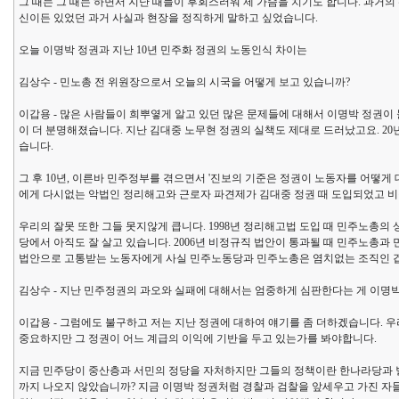
그 때는 그 때는 하면서 지난 때들이 후회스러워 제 가슴을 치기도 합니다. 과거
신이든 있었던 과거 사실과 현장을 정직하게 말하고 싶었습니다.
오늘 이명박 정권과 지난 10년 민주화 정권의 노동인식 차이는
김상수 - 민노총 전 위원장으로서 오늘의 시국을 어떻게 보고 있습니까?
이갑용 - 많은 사람들이 희뿌옇게 알고 있던 많은 문제들에 대해서 이명박 정권이 
이 더 분명해졌습니다. 지난 김대중 노무현 정권의 실책도 제대로 드러났고요. 20
습니다.
그 후 10년, 이른바 민주정부를 겪으면서 '진보의 기준은 정권이 노동자를 어떻게
에게 다시없는 악법인 정리해고와 근로자 파견제가 김대중 정권 때 도입되었고 비
우리의 잘못 또한 그들 못지않게 큽니다. 1998년 정리해고법 도입 때 민주노총의
당에서 아직도 잘 살고 있습니다. 2006년 비정규직 법안이 통과될 때 민주노총
법안으로 고통받는 노동자에게 사실 민주노동당과 민주노총은 염치없는 조직인 
김상수 - 지난 민주정권의 과오와 실패에 대해서는 엄중하게 심판한다는 게 이명박
이갑용 - 그럼에도 불구하고 저는 지난 정권에 대하여 얘기를 좀 더하겠습니다. 
중요하지만 그 정권이 어느 계급의 이익에 기반을 두고 있는가를 봐야합니다.
지금 민주당이 중산층과 서민의 정당을 자처하지만 그들의 정책이란 한나라당과 별
까지 나오지 않았습니까? 지금 이명박 정권처럼 경찰과 검찰을 앞세우고 가진 자