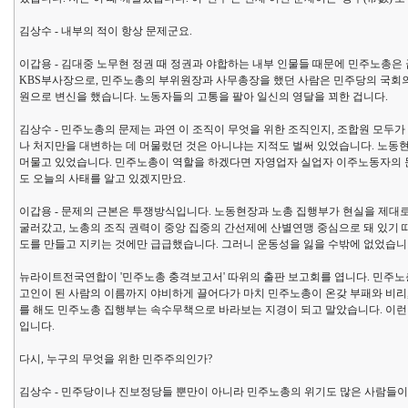
김상수 - 내부의 적이 항상 문제군요.
이갑용 - 김대중 노무현 정권 때 정권과 야합하는 내부 인물들 때문에 민주노총
KBS부사장으로, 민주노총의 부위원장과 사무총장을 했던 사람은 민주당의 국
원으로 변신을 했습니다. 노동자들의 고통을 팔아 일신의 영달을 꾀한 겁니다.
김상수 - 민주노총의 문제는 과연 이 조직이 무엇을 위한 조직인지, 조합원 모두
나 처지만을 대변하는 데 머물렀던 것은 아니냐는 지적도 벌써 있었습니다. 노동
머물고 있었습니다. 민주노총이 역할을 하겠다면 자영업자 실업자 이주노동자의 
도 오늘의 사태를 알고 있겠지만요.
이갑용 - 문제의 근본은 투쟁방식입니다. 노동현장과 노총 집행부가 현실을 제대
굴러갔고, 노총의 조직 권력이 중앙 집중의 간선제에 산별연맹 중심으로 돼 있기 
도를 만들고 지키는 것에만 급급했습니다. 그러니 운동성을 잃을 수밖에 없었습니
뉴라이트전국연합이 '민주노총 충격보고서' 따위의 출판 보고회를 엽니다. 민주노
고인이 된 사람의 이름까지 야비하게 끌어다가 마치 민주노총이 온갖 부패와 비리,
를 해도 민주노총 집행부는 속수무책으로 바라보는 지경이 되고 말았습니다. 이런
입니다.
다시, 누구의 무엇을 위한 민주주의인가?
김상수 - 민주당이나 진보정당들 뿐만이 아니라 민주노총의 위기도 많은 사람들이