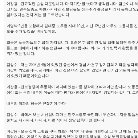
이갑용 - 관료적인 습성 때문입니다. 다 자기만 잘 낫다고 생각합니다. 겸손이나 
고지요. 민주노총도 마찬가지지만 진보당들도 정파주의 습성을 버리지 못하고 있습
임하겠다는 건지 저는 잘 모르겠습니다.
이명박 2년을 포함해서 김대중 노무현 시대 10년, 지난 12년간 아무도 노동자
오를 수가 있겠습니까? 없지요.
결국은 노동자들의 계급적 자각입니다. 요즘은 '계급'이란 말을 입에 올리면 아주 
론으로 애매하게 얘기하는 습관부터 버려야 합니다. 끼리끼리의 반목과 활동을 
위가 있는 겁니다.
김상수 - 저는 2008년 4월에 있었던 총선에서 경남 사천구 강기갑의 기적을 생각
기갑이 꺾었습니다. 선거에서 이긴 것은 여러 요인이 있었지만 강기갑 의원이 농
이 있었기 때문이었습니다.
이갑용 - 진보정당의 추동력이 어디에 있는가를 생각하고 따져야만 합니다. 노동운
성이 없는 우리 내부의 적들에 대한 평가와 반성이나 처벌이 없었다는 겁니다. 그
내부의 적과의 싸움은 끈질겨야 한다
김상수 - 밖에서 보는 시선입니다마는 민주노총도 국민파니 무슨파니, 지금 말씀처럼
놓치고 자기파다, 아니다, 이런 식이니 정말 납득이 안 됩니다.
이갑용 - 모든 것이 그렇습니다. 최초의 목적이나 뜻을 배반하고 그 때 그 때 드
들었습니다. 가령 민노총의 과거에 있었던 재정위원장 비리, 수석 부위원장의 비리