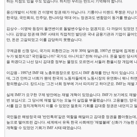
하는 지점도 있을 수도 있습니다. 하지만 우리는 반드시 기억해야 합니다.
용산개발이 시작된 건 이명박 정권 때가 아닙니다. 기륭이나 이랜드 투쟁은 지난 10
한국당, 국민회의, 민주당, 한나라당 역대 어느 정권과도 변함없이 동거를 했습니다
김상수 - 이명박 등장이 돌연변이로 돌발변수일수는 없겠지요. 다 까닭이 있었던 
니다. 김영삼 정권 때 IMF 사태의 직접적인 발단은 국내 금융기관과 기업이 끌
만, 돈은 고갈되었고 이를 감당하지 못했습니다.
구제금융 신청 당시, 국가의 외환잔고는 겨우 39억 달러쯤, 1997년 연말에 집계된
누가 빚졌지요? 국민들입니까? 국가도 아니지요? 전혀 아닙니다. 돈을 빌린 당사
을 하겠다고 나선 당시 김대중 정부는 물정도 모르면서 서둘러 환율시장 개입에 나
이갑용 - 1997년 IMF 때 노총위원장으로 캉드시 IMF 총재를 만난 적이 있습니
데, 그건 안하고 너희가 뭔데 한국의 노동자들에게 노동시장의 유연화니 뭐니 하
항의했습니다. 캉드시는 '그건 너희 정부에 가서 따지라'고 하더군요. IMF는 재
실제 IMF가 요구한 구제 방안에는 재벌 개혁이 있었습니다. IMF가 보기에도 
번 보십시오. 그 당시에 재벌 일가는 오늘 더 살집을 부풀렸습니다. 고용불안, 양극
서를 잡고 정치개혁까지 이룰 수 있었던 절호의 기회를 김대중 정권은 내던지고 
국민들은 해방정국 때 '반민특위'같은 역할을 해달라고 김대중 정권을 뽑아줬는데,
늪으로 떨어트린 겁니다. 세계에서 유독 한국 사회에만 '재벌불패' 신화가 가능한 건
개혁할 수 있었던 기회가 IMF 사태 때였습니다.