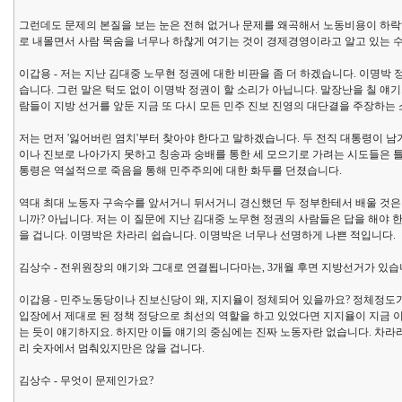
그런데도 문제의 본질을 보는 눈은 전혀 없거나 문제를 왜곡해서 노동비용이 하
로 내몰면서 사람 목숨을 너무나 하찮게 여기는 것이 경제경영이라고 알고 있는 
이갑용 - 저는 지난 김대중 노무현 정권에 대한 비판을 좀 더 하겠습니다. 이명박
습니다. 그런 말은 턱도 없이 이명박 정권이 할 소리가 아닙니다. 말장난을 칠 얘
람들이 지방 선거를 앞둔 지금 또 다시 모든 민주 진보 진영의 대단결을 주장하는
저는 먼저 '잃어버린 염치'부터 찾아야 한다고 말하겠습니다. 두 전직 대통령이 
이나 진보로 나아가지 못하고 칭송과 숭배를 통한 세 모으기로 가려는 시도들은 틀
통령은 역설적으로 죽음을 통해 민주주의에 대한 화두를 던졌습니다.
역대 최대 노동자 구속수를 앞서거니 뒤서거니 경신했던 두 정부한테서 배울 것은 
니까? 아닙니다. 저는 이 질문에 지난 김대중 노무현 정권의 사람들은 답을 해야
을 겁니다. 이명박은 차라리 쉽습니다. 이명박은 너무나 선명하게 나쁜 적입니다.
김상수 - 전위원장의 얘기와 그대로 연결됩니다마는, 3개월 후면 지방선거가 있습
이갑용 - 민주노동당이나 진보신당이 왜, 지지율이 정체되어 있을까요? 정체정도
입장에서 제대로 된 정책 정당으로 최선의 역할을 하고 있었다면 지지율이 지금 이
는 듯이 얘기하지요. 하지만 이들 얘기의 중심에는 진짜 노동자란 없습니다. 차라
리 숫자에서 멈춰있지만은 않을 겁니다.
김상수 - 무엇이 문제인가요?