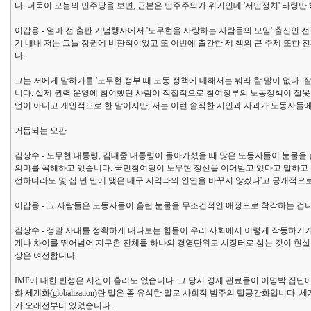
다. 더욱이 오늘의 민주당을 보면, 근본은 민주주의가 위기인데 '서민정치' 타령만
이갑용 - 얼마 전 출판 기념행사에서 '노무현을 사랑하는 사람들의 모임' 출신인 
기 내내 저는 그들 정권에 비판적이었고 또 이번에 출간한 제 책의 큰 주제 또한
다.
그는 저에게 말하기를 '노무현 정부 때 노동 정책에 대해서는 뭐라 할 말이 없다.
니다. 실제 권력 운영에 참여했던 사람이 직접적으로 참여정부의 노동정책이 잘못
언이 아니고 개인적으로 한 말이지만, 저는 이런 솔직한 시인과 사과가 노동자들에
거듭되는 오판
김상수 - 노무현 대통령, 김대중 대통령이 돌아가셨을 때 많은 노동자들이 눈물을 
의미를 곡해하고 있습니다. 국민참여당이 노무현 정신을 이어받고 있다고 말하고 있
선하더라도 몇 십 년 만에 맺은 대구 지역과의 인연을 바꾸지 않겠다'고 공개적으
이갑용 - 그 사람들은 노동자들이 흘린 눈물을 무조건적인 애정으로 착각하는 겁니
김상수 - 정말 사태를 정확하게 내다보는 힘들이 우리 사회에서 이렇게 작동하기가
계나 차이를 뛰어넘어 지구촌 전체를 하나의 경영단위로 시장터로 삼는 것이 현실
상은 여전합니다.
IMF에 대한 반성은 시간이 흘러도 없습니다. 그 당시 경제 관료들이 이명박 집단
화 세계화(globalization)란 말은 좀 유식한 말로 사회적 범주의 탈공간화입
가 오래전부터 있었습니다.