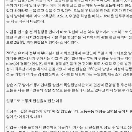
이명박 집권 2년이 되면서 국가 공동체는 총체적인 위기에 빠져있다. 일일이 숫
주의 체제까지 일대 위기다. 이제 이 땅에 살고 있는 어떤 누구도 오늘에 닥친 현실
있다 하더라도 눈을 뜨고 숨을 쉬고 있다면, 오늘의 우리사회 인간의 위기가 인간이
경제 방식에 의해 계속 모욕당하고 있고, 수많은 희생을 바치고 싹터온 민주주의는
은 지금 너무나 다급하다.
이갑용 민노총 전 위원장을 만나기 바로 직전에 나는 약속 장소에서 노트북으로 
됐던 독일의 사회안전망에서 기본 축을 형성하는 '사회복지체계'를 손댄 슈뢰더 정권의 
으로 2월 9일 위헌판결을 받았다는 소식이었다.
2005년 슈뢰더 정부 때부터 실시된 사회보장체계 수정안이 독일 사회의 새로운
체계를 변화시키기 위해서는 어쩔 수 없이 발생하는 부담과 위험을 누군가는 져야 하는데,
chkeit)이 결과한 현실은, 아무리 경제발전을 위한 것이라 해도 사회적 모순이
성'이 최우선이라는 취지의 판결이었다. 이번 판결은 1950년대 남성과 여성의 평
성'을 가볍게 여기는 경제발전이란 국가헌법 위반이라는 독일헌법재판소의 엄중한
같은 지구 땅에서 동시간대를 살면서 독일헌법재판소의 '인간의 존엄성'을 우선하
오늘을 사는 한국인들의 삶은 참으로 슬픈 현실에서 살고 있다고 하지 않을 수가 
실명으로 노동계 현실을 비판한 이유
김상수 - '길은 복잡하지 않다' 책 잘 읽었습니다. 노동운동 현장을 실명을 들어
렇게 한 이유가 있나요?
이갑용 - 저를 포함해서 반성이란 에둘러 비켜가는 건 진실한 반성일 수 없다고 생