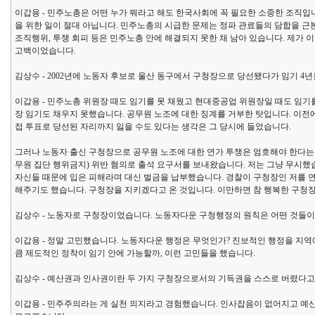
이갑용 - 민주노총은 어떤 누가 뭐라고 해도 한국사회에 꼭 필요한 소중한 조직
을 위한 일이 절대 아닙니다. 민주노총의 시급한 문제는 정파 관료들의 담합을 근본
조직행위, 투쟁 회피 등은 민주노총 안에 해결되지 못한 채 남아 있습니다. 제가
고백이었습니다.
김상수 - 2002년에 노동자 후보로 울산 동구에서 구청장으로 당선됐다가 임기 4년을
이갑용 - 민주노총 위원장 때도 임기를 못 채웠고 현대중공업 위원장일 때도 임기
장 임기도 채우지 못했습니다. 공무원 노조에 대한 징계를 거부한 탓입니다. 이
접 투표로 당선된 자리까지 잃을 수도 있다는 생각은 그 당시에 들었습니다.
그러나 노동자 출신 구청장으로 공무원 노조에 대한 연가 투쟁은 엄호해야 한다는
무원 집단 행위금지) 위반 혐의로 출석 요구서를 보내왔습니다. 저는 그냥 무시했
자신들 때문에 입은 피해라며 대신 벌금을 납부했습니다. 경찰이 구청장인 저를 
해주기도 했습니다. 구청장을 지키겠다고 온 것입니다. 이만하면 참 행복한 구청
김상수 - 노동자로 구청장이었습니다. 노동자다운 구청행정의 원칙은 어떤 것들이
이갑용 - 정말 고민했습니다. 노동자다운 행정은 무엇인가? 진보적인 행정을 지역에
큼 제도적인 정착이 임기 안에 가능할까, 이런 고민들을 했습니다.
김상수 - 예산권과 인사권이란 두 가지 구청장으로서의 기득권을 스스로 버렸다고
이갑용 - 민주주의라는 게 실천 의지라고 경험했습니다. 인사잡음이 없어지고 예