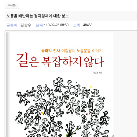
노동을 배반하는 정치경제에 대한 분노
글쓴이
:
김상수
날짜
: 10-02-26 08:50
조회
: 48458