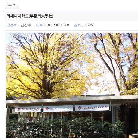
와세다대학교(早稻田大學校)
글쓴이
:
김상수
날짜
: 10-12-02 10:08
조회
: 26245