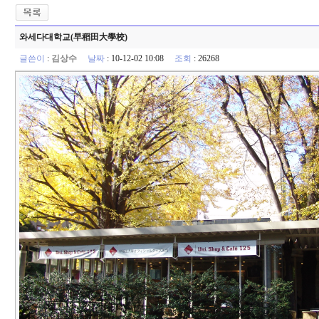
와세다대학교(早稻田大學校)
글쓴이
:
김상수
날짜
: 10-12-02 10:08
조회
: 26268