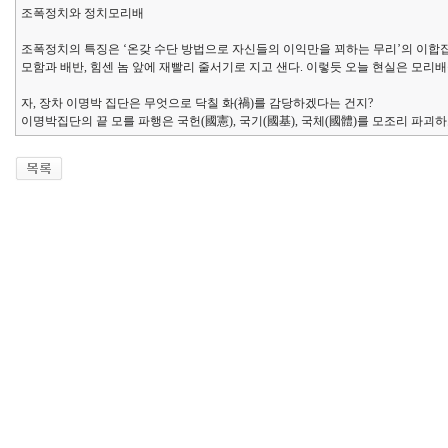
조폭정치와 정치모리배
조폭정치의 특징은 ‘온갖 수단 방법으로 자신들의 이익만을 꾀하는 무리’의 이합집산
모함과 배반, 힘센 놈 앞에 재빨리 줄서기로 지고 샌다. 이렇듯 오늘 현실은 모리
자, 장차 이명박 집단은 무엇으로 닥칠 화(禍)를 감당하겠다는 건지?
이명박집단의 끝 모를 파행은 국헌(國憲), 국기(國基), 국체(國體)를 모조리 파괴하