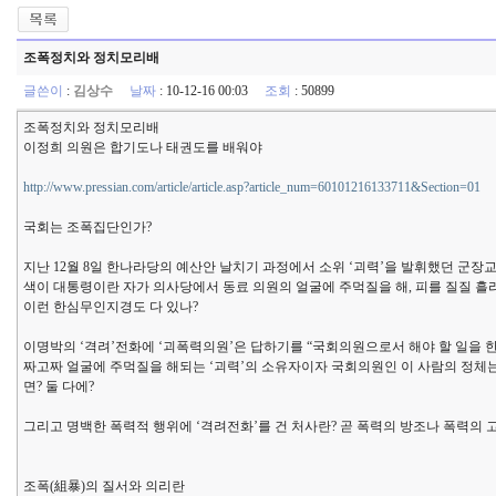
조폭정치와 정치모리배
글쓴이
:
김상수
날짜
: 10-12-16 00:03
조회
: 50899
조폭정치와 정치모리배
이정희 의원은 합기도나 태권도를 배워야
http://www.pressian.com/article/article.asp?article_num=60101216133711&Section=01
국회는 조폭집단인가?
지난 12월 8일 한나라당의 예산안 날치기 과정에서 소위 ‘괴력’을 발휘했던 군장
색이 대통령이란 자가 의사당에서 동료 의원의 얼굴에 주먹질을 해, 피를 질질 흘
이런 한심무인지경도 다 있나?
이명박의 ‘격려’전화에 ‘괴폭력의원’은 답하기를 “국회의원으로서 해야 할 일을 
짜고짜 얼굴에 주먹질을 해되는 ‘괴력’의 소유자이자 국회의원인 이 사람의 정체는,
면? 둘 다에?
그리고 명백한 폭력적 행위에 ‘격려전화’를 건 처사란? 곧 폭력의 방조나 폭력의
조폭(組暴)의 질서와 의리란