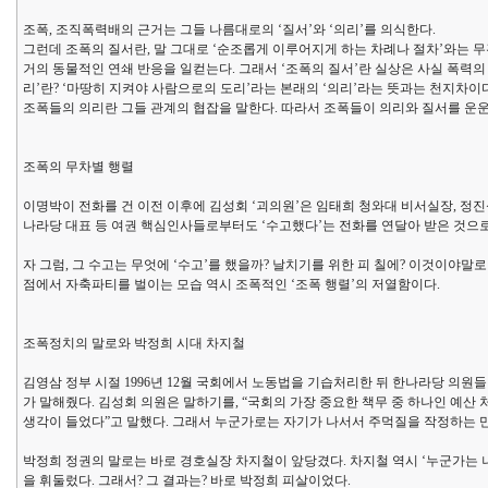
조폭, 조직폭력배의 근거는 그들 나름대로의 ‘질서’와 ‘의리’를 의식한다.
그런데 조폭의 질서란, 말 그대로 ‘순조롭게 이루어지게 하는 차례나 절차’와는 무
거의 동물적인 연쇄 반응을 일컫는다. 그래서 ‘조폭의 질서’란 실상은 사실 폭력의
리’란? ‘마땅히 지켜야 사람으로의 도리’라는 본래의 ‘의리’라는 뜻과는 천지차이다
조폭들의 의리란 그들 관계의 협잡을 말한다. 따라서 조폭들이 의리와 질서를 운
조폭의 무차별 행렬
이명박이 전화를 건 이전 이후에 김성회 ‘괴의원’은 임태희 청와대 비서실장, 정진
나라당 대표 등 여권 핵심인사들로부터도 ‘수고했다’는 전화를 연달아 받은 것으로
자 그럼, 그 수고는 무엇에 ‘수고’를 했을까? 날치기를 위한 피 칠에? 이것이야말
점에서 자축파티를 벌이는 모습 역시 조폭적인 ‘조폭 행렬’의 저열함이다.
조폭정치의 말로와 박정희 시대 차지철
김영삼 정부 시절 1996년 12월 국회에서 노동법을 기습처리한 뒤 한나라당 의원
가 말해줬다. 김성회 의원은 말하기를, “국회의 가장 중요한 책무 중 하나인 예
생각이 들었다”고 말했다. 그래서 누군가로는 자기가 나서서 주먹질을 작정하는 
박정희 정권의 말로는 바로 경호실장 차지철이 앞당겼다. 차지철 역시 ‘누군가는
을 휘둘렀다. 그래서? 그 결과는? 바로 박정희 피살이었다.