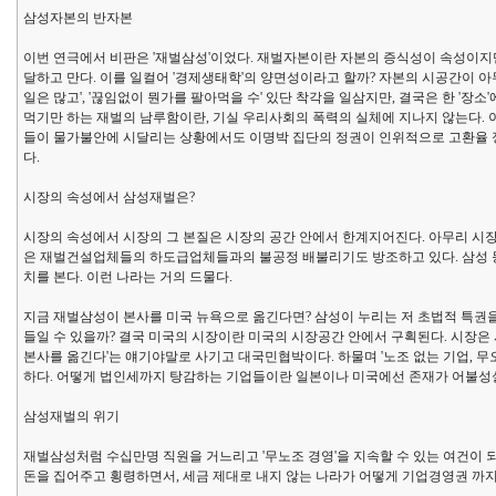
삼성자본의 반자본
이번 연극에서 비판은 '재벌삼성'이었다. 재벌자본이란 자본의 증식성이 속성이지
달하고 만다. 이를 일컬어 '경제생태학'의 양면성이라고 할까? 자본의 시공간이 아무
일은 많고', '끊임없이 뭔가를 팔아먹을 수' 있단 착각을 일삼지만, 결국은 한 '
먹기만 하는 재벌의 남루함이란, 기실 우리사회의 폭력의 실체에 지나지 않는다. 
들이 물가불안에 시달리는 상황에서도 이명박 집단의 정권이 인위적으로 고환율 
다.
시장의 속성에서 삼성재벌은?
시장의 속성에서 시장의 그 본질은 시장의 공간 안에서 한계지어진다. 아무리 시장이 넓다
은 재벌건설업체들의 하도급업체들과의 불공정 배불리기도 방조하고 있다. 삼성 등
치를 본다. 이런 나라는 거의 드물다.
지금 재벌삼성이 본사를 미국 뉴욕으로 옮긴다면? 삼성이 누리는 저 초법적 특권을
들일 수 있을까? 결국 미국의 시장이란 미국의 시장공간 안에서 구획된다. 시장은
본사를 옮긴다'는 얘기야말로 사기고 대국민협박이다. 하물며 '노조 없는 기업, 
하다. 어떻게 법인세까지 탕감하는 기업들이란 일본이나 미국에선 존재가 어불성
삼성재벌의 위기
재벌삼성처럼 수십만명 직원을 거느리고 '무노조 경영'을 지속할 수 있는 여건이 
돈을 집어주고 횡령하면서, 세금 제대로 내지 않는 나라가 어떻게 기업경영권 까지 