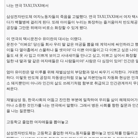
나는 연극 TAXI,TAXI에서
삼성전자반도체 여자노동자들의 죽음을 고발했다. 연극 TAXI,TAXI에서 여자 택
다가 백혈병에 걸리게 된다. 또래 아이들이 누리는 화장하는 즐거움마저 반도체공
공장을 그만둔 뒤에야 비로소 화장할 수 있게 됐다.
이 연극의 택시운전수 유미란의 대사는 이랬다.
운전수 "이봐요! 당신들 회사 우리 딸 같은 여공들 뽑을 때 계약서에 싸인하라고 했지
이들 다 열아홉에서 스물하나 둘 셋이야! 다 이쁜 아이들이고 다 이쁘고 싶은 나이
들도 새 옷 사 입고 이쁘게 보이고 사내새끼들 만나고 싶고, 이쁘고 싶어서 화장할 
일한 내 딸과 딸 같은 여자애들은 다 사람들이야! 사람은 다 심장이 있어! 인간은 
엄마 유미란은 딸 미루를 위해 재벌삼성의 부당함과 맞서 싸우기 시작한다. 거대
하다. 이렇듯 반도체 공장의 자동생산처럼 오늘 날 자본만능의 자동화 현상은 인
소 돼지뿐만이 아니라 인간의 삶도 쓰레기처럼 함부로 취급되고 인간관계까지 무참하
싸운다.
재벌삼성 등, 한국사회의 어둡고 잔인한 부분에 밀착하여 우리들 삶이 해체되어가는
마나 소중한 것인가를 나는 연극에서 말했다. 그래서 병든 사회를 향한 질문과 인
을 나는 질문했다.
고등학교 졸업한 여자애들을 뽑아놓고
삼성전자반도체는 고등학교 졸업한 여자노동자들을 뽑아놓고 반도체를 만들라고 했