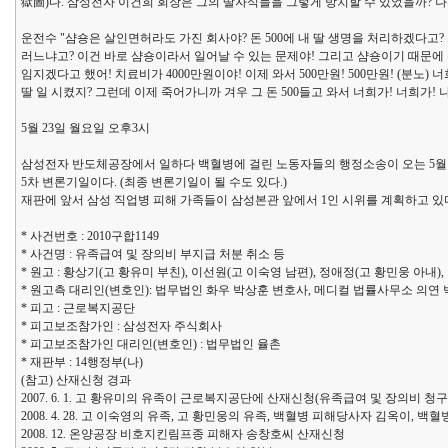
獄圖)다. 삼성전자 이건희 회장은 그의 딸자식들을 그렇게 방치할 수 있었을까? 나는
운전수 "샴숑은 살인면허라도 가진 회사야? 돈 500에 내 딸 생명을 처리하겠다고? 
러느냐고? 이건 바로 샴숑이라서 일어날 수 있는 문제야! 그리고 샴숑이기 때문에 
임지겠다고 했어! 치료비가 4000만원이야! 이제 와서 500만원! 500만원! (분노
딸 일 시켰지? 그런데 이제 죽어가니까 겨우 그 돈 500들고 와서 너희가! 너희가! 나를
5월 23일 월요일 오후3시
삼성전자 반도체공장에서 일하다 백혈병에 걸린 노동자들의 행정소송이 오는 5월 2
5차 변론기일이다. (최종 변론기일이 될 수도 있다.)
재판에 앞서 삼성 직업병 피해 가족들이 삼성본관 앞에서 1인 시위를 계획하고 있다. (서
* 사건번호 : 2010구합1149
* 사건명 : 유족급여 및 장의비 부지급 처분 취소 등
* 원고 : 황상기(고 황유미 부친), 이선원(고 이숙영 남편), 정애정(고 황민웅 아내)
* 원고측 대리인(변호인): 법무법인 화우 박상훈 변호사, 메디컬 법률사무소 의연
* 피고 : 근로복지공단
* 피고보조참가인 : 삼성전자 주식회사
* 피고보조참가인 대리인(변호인) : 법무법인 율촌
* 재판부 : 14행정부(나)
(참고) 산재신청 경과
2007. 6. 1. 고 황유미의 유족이 근로복지공단에 산재신청(유족급여 및 장의비 청구
2008. 4. 28. 고 이숙영의 유족, 고 황민웅의 유족, 백혈병 피해당사자 김옥이
2008. 12. 온양공장 비호지킨림프종 피해자 송창호씨 산재신청