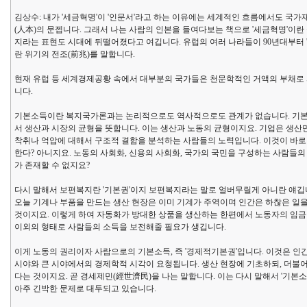
김상수: 내가 '세금혁명'이 '인문서'라고 하는 이유에는 세계적인 흐름에서도 국
(人本)의 문젭니다. 그래서 나는 사람의 인본을 들여다보는 책으로 '세금혁명'이란
지라는 표현도 시대에 뒤떨어졌다고 여깁니다. 유럽의 여러 나라들이 90년대부터 
란 위기의 전조(前兆)를 말합니다.
현재 유럽 등 세계경제공황 속에서 대부분의 국가들은 천문학적인 거액의 부채로 
니다.
기본소득이란 복지국가론과는 논리적으로도 역사적으로도 관계가 없습니다. 기본소득이란
서 생산과 시장의 균형을 뜻합니다. 이는 생산과 노동의 균형이지요. 기업은 생
착취나 억압에 대해서 구조적 결함을 분석하는 사람들의 노력입니다. 이것이 바로
한다? 아니지요. 노동의 사회화, 신용의 사회화, 국가의 국민을 구성하는 사람들
가 존재할 수 없지요?
다시 말해서 보편복지란 '기본권'이지 보편복지라는 말로 얼버무릴게 아니란 얘깁
오늘 기계나 부품을 만드는 생산 현장은 이미 기계가 주역이며 인간은 하찮은 일
것이지요. 이렇게 하여 자동화가 방대한 상품을 생산하는 한편에서 노동자의 임
이외의 형태로 사람들의 소득을 보전해줄 필요가 생깁니다.
이게 노동의 권리이자 사람으로의 기본소득, 즉 '경제적기본권'입니다. 이것은 
시야와 큰 시야에서의 경제학적 시각이 요청됩니다. 생산 현장에 기초하되, 더불
다는 것이지요. 곧 경세제민(經世濟民)을 나는 말합니다. 이는 다시 말해서 '기
아주 긴박한 문제로 대두되고 있습니다.