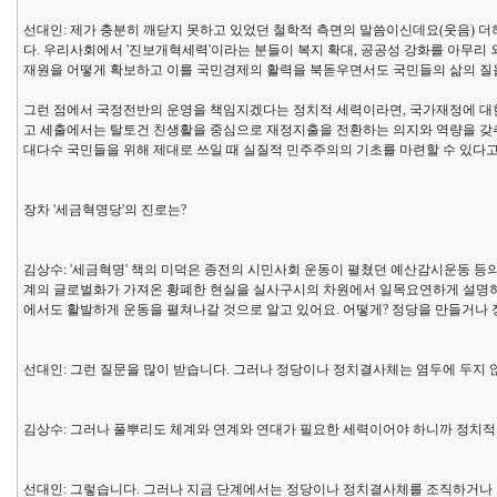
선대인: 제가 충분히 깨닫지 못하고 있었던 철학적 측면의 말씀이신데요(웃음) 
다. 우리사회에서 '진보개혁세력'이라는 분들이 복지 확대, 공공성 강화를 아무
재원을 어떻게 확보하고 이를 국민경제의 활력을 북돋우면서도 국민들의 삶의 질
그런 점에서 국정전반의 운영을 책임지겠다는 정치적 세력이라면, 국가재정에 대한
고 세출에서는 탈토건 친생활을 중심으로 재정지출을 전환하는 의지와 역량을 갖
대다수 국민들을 위해 제대로 쓰일 때 실질적 민주주의의 기초를 마련할 수 있다고
장차 '세금혁명당'의 진로는?
김상수: '세금혁명' 책의 미덕은 종전의 시민사회 운동이 펼쳤던 예산감시운동 등
계의 글로벌화가 가져온 황폐한 현실을 실사구시의 차원에서 일목요연하게 설명하
에서도 활발하게 운동을 펼쳐나갈 것으로 알고 있어요. 어떻게? 정당을 만들거나
선대인: 그런 질문을 많이 받습니다. 그러나 정당이나 정치결사체는 염두에 두지
김상수: 그러나 풀뿌리도 체계와 연계와 연대가 필요한 세력이어야 하니까 정치적
선대인: 그렇습니다. 그러나 지금 단계에서는 정당이나 정치결사체를 조직하거나 