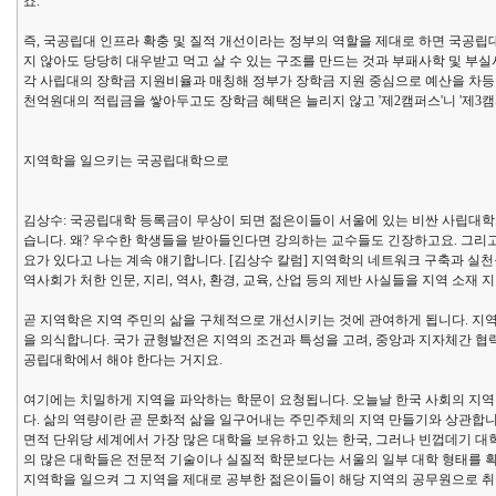
죠.
즉, 국공립대 인프라 확충 및 질적 개선이라는 정부의 역할을 제대로 하면 국공립대
지 않아도 당당히 대우받고 먹고 살 수 있는 구조를 만드는 것과 부패사학 및 부
각 사립대의 장학금 지원비율과 매칭해 정부가 장학금 지원 중심으로 예산을 차등
천억원대의 적립금을 쌓아두고도 장학금 혜택은 늘리지 않고 '제2캠퍼스'니 '제3
지역학을 일으키는 국공립대학으로
김상수: 국공립대학 등록금이 무상이 되면 젊은이들이 서울에 있는 비싼 사립대학
습니다. 왜? 우수한 학생들을 받아들인다면 강의하는 교수들도 긴장하고요. 그리
요가 있다고 나는 계속 얘기합니다. [김상수 칼럼] 지역학의 네트워크 구축과 실천
역사회가 처한 인문, 지리, 역사, 환경, 교육, 산업 등의 제반 사실들을 지역 소
곧 지역학은 지역 주민의 삶을 구체적으로 개선시키는 것에 관여하게 됩니다. 지
을 의식합니다. 국가 균형발전은 지역의 조건과 특성을 고려, 중앙과 지자체간 협
공립대학에서 해야 한다는 거지요.
여기에는 치밀하게 지역을 파악하는 학문이 요청됩니다. 오늘날 한국 사회의 지역
다. 삶의 역량이란 곧 문화적 삶을 일구어내는 주민주체의 지역 만들기와 상관합니
면적 단위당 세계에서 가장 많은 대학을 보유하고 있는 한국, 그러나 빈껍데기 대학
의 많은 대학들은 전문적 기술이나 실질적 학문보다는 서울의 일부 대학 형태를 
지역학을 일으켜 그 지역을 제대로 공부한 젊은이들이 해당 지역의 공무원으로 취