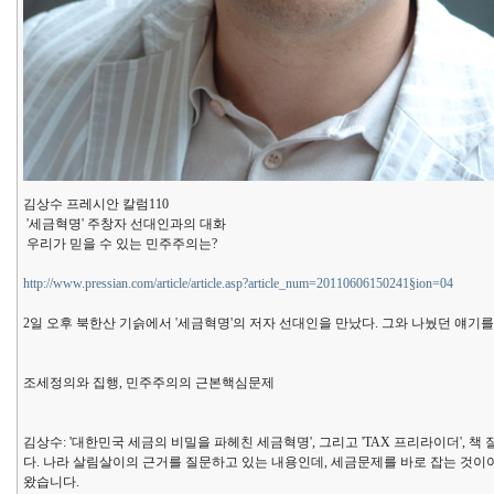
김상수 프레시안 칼럼110
'세금혁명' 주창자 선대인과의 대화
우리가 믿을 수 있는 민주주의는?
http://www.pressian.com/article/article.asp?article_num=20110606150241§ion=04
2일 오후 북한산 기슭에서 '세금혁명'의 저자 선대인을 만났다. 그와 나눴던 얘기를
조세정의와 집행, 민주주의의 근본핵심문제
김상수: '대한민국 세금의 비밀을 파헤친 세금혁명', 그리고 'TAX 프리라이더'
다. 나라 살림살이의 근거를 질문하고 있는 내용인데, 세금문제를 바로 잡는 것이
왔습니다.