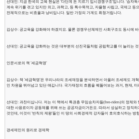
선대인: 지금 한국의 교육 현실은 '다단계 돈 지르기 입시경쟁구조'입니다. '승자
계속 위기를 겪고 있지만 외고, 과학고, 등 특수목적고, 자율형 사립고, 국제고 등
전체적으로는 비효율과 낭비입니다. 일반 가정의 가계도 휘청거립니다.
김상수: 공교육을 강화해야 하겠지요. 물론 경쟁우선체제인 사회구조도 동시에 
선대인: 공교육을 강화하는 것은 대부분의 선진국들처럼 공립학교를 더 늘리는 
인문서로의 책 '세금혁명'
김상수: 책 '세금혁명'은 우리나라의 조세재정을 분석하면서 아울러 조세제도 개혁을
인 차원을 뛰어넘고 있단 얘깁니다. 국가재정의 흐름을 꿰뚫어보는 과거, 현재, 
선대인: 과찬이십니다. 저는 이 책에서 특권층 무임승차자들(free-riders)
대한 사용료이자 공동체를 위해 쓰는 공공자금이거든요. 따라서 성실하고 정직하게
것인데, 이것이 '반칙의 제왕'들인 이 땅의 사회경제적 강자들이 호의호식하는 방
경세제민의 원리로 경제학