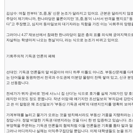
김상수: 며칠 전부터 '조,중,동' 신문 논조가 달라지고 있어요. 근본은 달라지지 
주당이 제기하니까, 한나라당은 물론이지만 '조,중,동'이 나서서 반격을 했지요?
다"고 주장했고, 심지어 동아일보의 대기자라는 직함을 가진 이는 '사회주의 망령
그러더니 4.27 재보선에서 참패한 한나라당이 젊은 층의 표를 의식해 궁여지책으로
자살하는 학생마저 나오는 현실'이다, 라는 식으로 논조가 바뀌고 있어요.
기회주의적 기득권 언론의 폐해
선대인: 기득권 언론들의 말 바꿈이야 어디 하루 이틀도 아니죠. 부동산문제를 다루
는 단어들을 동원하면서 전국과 수도권에 미분양 물량이 잔뜩 쌓여 있고, 신규 분
고 선동합니다.
전세가가 뛰자 곧바로 '전세 사느니 집 산다'는 식으로 호가를 실제 거래가인 양
래지만 이것도 정도 문젭니다. 작년 이맘 때 얘기지만 조선일보의 '부자감세 강만
고 쓴 이 칼럼은 왜 조선일보가 '부동산 기득권 세력'의 대변지인지를 명확히 보
가계부채를 늘리고 물가가 오르는 것을 방치해서라도 부동산 거품을 지탱하라는 
장입니다. 정말 비열한 기득권 대변지라는 것을 다시 한 번 입증하고 있습니다. 
부양책을 주문하는 기득권 언론들의 협박처럼 이들 언론들은 기회를 틈타 말과 얼
그러나 어디까지나 실체는 이익추구집단일 뿐입니다. 이제 대학생들도 눈을 뜨기