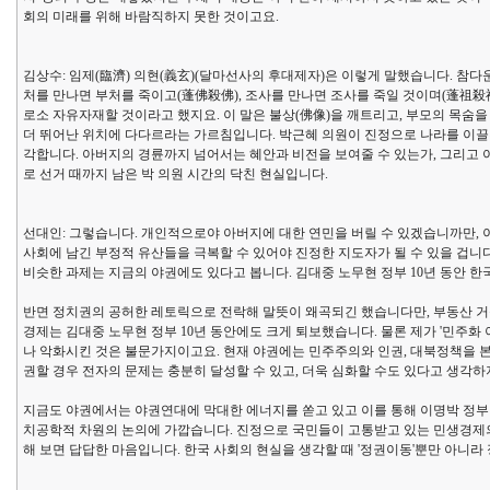
회의 미래를 위해 바람직하지 못한 것이고요.
김상수: 임제(臨濟) 의현(義玄)(달마선사의 후대제자)은 이렇게 말했습니다. 참
처를 만나면 부처를 죽이고(蓬佛殺佛), 조사를 만나면 조사를 죽일 것이며(蓬祖殺
로소 자유자재할 것이라고 했지요. 이 말은 불상(佛像)을 깨트리고, 부모의 목숨을 
더 뛰어난 위치에 다다르라는 가르침입니다. 박근혜 의원이 진정으로 나라를 이끌겠
각합니다. 아버지의 경륜까지 넘어서는 혜안과 비전을 보여줄 수 있는가, 그리고 아
로 선거 때까지 남은 박 의원 시간의 닥친 현실입니다.
선대인: 그렇습니다. 개인적으로야 아버지에 대한 연민을 버릴 수 있겠습니까만,
사회에 남긴 부정적 유산들을 극복할 수 있어야 진정한 지도자가 될 수 있을 겁니다
비슷한 과제는 지금의 야권에도 있다고 봅니다. 김대중 노무현 정부 10년 동안 
반면 정치권의 공허한 레토릭으로 전락해 말뜻이 왜곡되긴 했습니다만, 부동산 거품
경제는 김대중 노무현 정부 10년 동안에도 크게 퇴보했습니다. 물론 제가 '민주화
나 악화시킨 것은 불문가지이고요. 현재 야권에는 민주주의와 인권, 대북정책을 본
권할 경우 전자의 문제는 충분히 달성할 수 있고, 더욱 심화할 수도 있다고 생각
지금도 야권에서는 야권연대에 막대한 에너지를 쏟고 있고 이를 통해 이명박 정부 심
치공학적 차원의 논의에 가깝습니다. 진정으로 국민들이 고통받고 있는 민생경제
해 보면 답답한 마음입니다. 한국 사회의 현실을 생각할 때 '정권이동'뿐만 아니라 