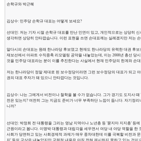
손학규와 박근혜
김상수: 민주당 손학규 대표는 어떻게 보세요?
선대인: 저는 기자 시절 손학규 대표를 만난 인연이 있고, 개인적으로는 상당히 
생각하면 상당히 안타깝습니다. 이런 표현을 쓰면 손대표께는 실례겠지만 저는 
알다시피 손대표는 원래 한나라당 후보였고 현재도 한나라당의 유력한 대권 후보로
재보선에서 아파트 수직증축 리모델링 공약을 내놓았는데, 이는 2008년 총선 당
것을 민주당 대표라는 분이 이를 추진한다는 사실에서 현재 민주당의 한계와 손대
저는 한나라당이 정말 제대로 된 보수정당이라면 그런 보수정당의 대표가 되고 야
권의 대표 주자가 돼 있으니 안타깝다는 것입니다.
김상수: 나는 그에게서 비전이나 철학을 볼 수가 없습니다. 그가 경기도 도지사 때 
전은 있는지? 여전히 그는 지금도 준비가 너무 부족하단 느낌이 듭니다. 자기정리나
니까?
선대인: 박정희 전 대통령을 그리는 영남 지역이나 노년층 등 '묻지마 지지층' 등
근원이라고 봅니다. 이명박 대통령과 대립각을 세우면서 여당 내 야당 역할을 한 
사회가 당면하고 있는 사회경제적 과제가 매우 중차대한데 이를 극복할 비전과 문
지' 등의 구상은 내놓았지만 구체적 내용은 아직 전혀 제시하지 못하고 있는 것이 