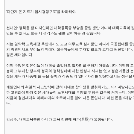
'다단계 돈 지르기 입시경쟁구조'를 타파해야
선대인: 정책을 잘 디자인하면 대학등록금 부담을 줄일 뿐만 아니라 대학교육의 질
만들 수 있다고 보는 제 생각과도 궤를 같이하는 것 같습니다.
저는 열악학 교육재정 측면에서도 고교 의무교육 실시뿐만 아니라 국공립대를 중심
의 측면에서도 우리들의 미래인 젊은이들에게 투자할 필요가 크다고 판단합니다.
젊은 세대입니다.
이미 수많은 젊은이들이 대학을 졸업해도 일자리를 구하기 어렵습니다. 거액의 교육
능하고 부패한 정부와 정치와 정책실패에 대한 반성과 사과는 없고 젊은이들만 눈
젊은 세대가 나중에 쓸 돈을 끌어와 각종 단기 '알바' 자리를 양산하고서는 생색을
개발연대의 획일적 사고방식에 갇혀 제대로 창의성을 발휘하기도, 자기계발시간도
한 고령화에 따라 젊은 세대들이 노후세대를 부양할 부담은 갈수록 커지는데, 이
지금의 청년세대와 미래세대의 호주머니를 털어 나온 돈입니다. 이런 돈을 4대강
다.
김상수: 대학교육뿐만 아니라 교육 전반에 혁파(革罷)가 요청됩니다.