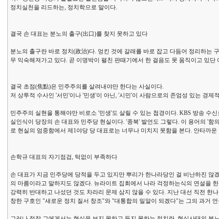
정치실천을 리드하는, 정치학으로 말이다.
결국 손 대표는 분노의 출구(出口)를 찾지 못하고 있다
분노의 출구란 바로 정치(政治)다. 엉킨 것에 갈래를 바로 잡고 다듬어 정리하는 구
무 익숙해져가고 있다. 곧 이명박이 펼친 판때기에서 한 걸음도 못 움직이고 있단 
결국 초점(焦點)은 민주주의를 살려내야만 한다는 사실이다.
저 상투적 수사인 '서민'이나 '민생'이 아닌, '시민'이 사람으로의 존엄성 있는 
민주주의 실현을 통해야만 비로소 '민생'도 살릴 수 있는 첩경이다. KBS 방송 
실인식이 당장의 손 대표와 민주당 현실이다. '종북' 발언도 그렇다. 이 용어의 '함
로 현실의 엄중함에서 제1야당 당 대표로는 너무나 미치지 못함을 본다. 안타까운
손학규 대표의 자기점검, 턱없이 부족하다
손 대표가 지금 민주당에 당적을 두고 있지만 뿌리가 한나라당인 걸 비난하진 않
의 마름이라고 말하지도 않겠다. 뉴라이트 집회에서 나라 걱정하는식의 연설을 한 
강력히 반대하고 나섰던 것도 차라리 문제 삼지 않을 수 있다. 지난 대선 직전 한
창한 구호인 "새로운 정치 질서 창조"와 "대통합의 밀알이 되겠다"는 그의 과거 
그러나 정작 그에게서는 현실을 보지 못하고 듣지 못하는 정치란, 현실사태의 분노