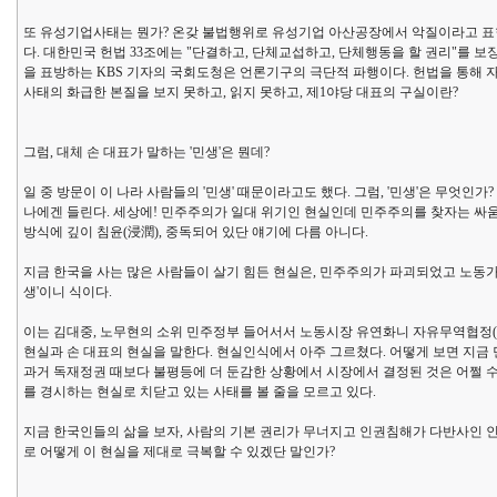
또 유성기업사태는 뭔가? 온갖 불법행위로 유성기업 아산공장에서 악질이라고 표현
다. 대한민국 헌법 33조에는 "단결하고, 단체교섭하고, 단체행동을 할 권리"를 
을 표방하는 KBS 기자의 국회도청은 언론기구의 극단적 파행이다. 헌법을 통해 
사태의 화급한 본질을 보지 못하고, 읽지 못하고, 제1야당 대표의 구실이란?
그럼, 대체 손 대표가 말하는 '민생'은 뭔데?
일 중 방문이 이 나라 사람들의 '민생' 때문이라고도 했다. 그럼, '민생'은 무엇인
나에겐 들린다. 세상에! 민주주의가 일대 위기인 현실인데 민주주의를 찾자는 싸움은
방식에 깊이 침윤(浸潤), 중독되어 있단 얘기에 다름 아니다.
지금 한국을 사는 많은 사람들이 살기 힘든 현실은, 민주주의가 파괴되었고 노동
생'이니 식이다.
이는 김대중, 노무현의 소위 민주정부 들어서서 노동시장 유연화니 자유무역협정(F
현실과 손 대표의 현실을 말한다. 현실인식에서 아주 그르쳤다. 어떻게 보면 지금 
과거 독재정권 때보다 불평등에 더 둔감한 상황에서 시장에서 결정된 것은 어쩔 
를 경시하는 현실로 치닫고 있는 사태를 볼 줄을 모르고 있다.
지금 한국인들의 삶을 보자, 사람의 기본 권리가 무너지고 인권침해가 다반사인 인간
로 어떻게 이 현실을 제대로 극복할 수 있겠단 말인가?