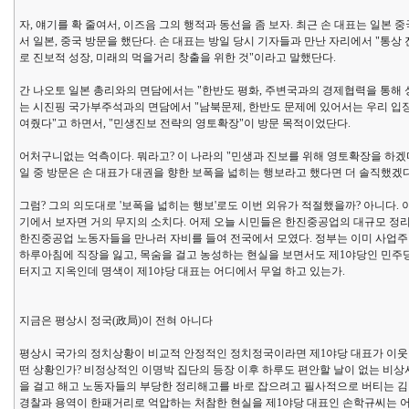
자, 얘기를 확 줄여서, 이즈음 그의 행적과 동선을 좀 보자. 최근 손 대표는 일본
서 일본, 중국 방문을 했단다. 손 대표는 방일 당시 기자들과 만난 자리에서 "통
로 진보적 성장, 미래의 먹을거리 창출을 위한 것"이라고 말했단다.
간 나오토 일본 총리와의 면담에서는 "한반도 평화, 주변국과의 경제협력을 통해 
는 시진핑 국가부주석과의 면담에서 "남북문제, 한반도 문제에 있어서는 우리 입장
여줬다"고 하면서, "민생진보 전략의 영토확장"이 방문 목적이었단다.
어처구니없는 억측이다. 뭐라고? 이 나라의 "민생과 진보를 위해 영토확장을 하겠다
일 중 방문은 손 대표가 대권을 향한 보폭을 넓히는 행보라고 했다면 더 솔직했겠다
그럼? 그의 의도대로 '보폭을 넓히는 행보'로도 이번 외유가 적절했을까? 아니다.
기에서 보자면 거의 무지의 소치다. 어제 오늘 시민들은 한진중공업의 대규모 정
한진중공업 노동자들을 만나러 자비를 들여 전국에서 모였다. 정부는 이미 사업주
하루아침에 직장을 잃고, 목숨을 걸고 농성하는 현실을 보면서도 제1야당인 민주
터지고 지옥인데 명색이 제1야당 대표는 어디에서 무얼 하고 있는가.
지금은 평상시 정국(政局)이 전혀 아니다
평상시 국가의 정치상황이 비교적 안정적인 정치정국이라면 제1야당 대표가 이웃나
떤 상황인가? 비정상적인 이명박 집단의 등장 이후 하루도 편안할 날이 없는 비상사
을 걸고 해고 노동자들의 부당한 정리해고를 바로 잡으려고 필사적으로 버티는 김
경찰과 용역이 한패거리로 억압하는 처참한 현실을 제1야당 대표인 손학규씨는 어