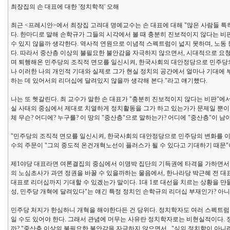
최장집의 손 대표에 대한 '정치학적' 오해
최근 <프레시안>에서 최장집 고려대 명예교수는 손 대표에 대해 "많은 사람들 
다. 한마디로 말해 손학규가 그들의 시각에서 볼 때 충분히 진보적이지 않다는 비판
수 있지 않을까 생각한다. 역사적 연원으로 이념적 스펙트럼이 넓지 못하며, 노동
다. 따라서 중산층 이상의 불필요한 불안감을 자극하지 않으면서, 시대적으로 요
며 퇴행해온 민주당의 조직적 면모를 일신시켜, 한국사회의 대안정당으로 민주당의
나 이러한 나의 개인적 기대와 실제로 그가 현실 정치의 공간에서 얼마나 기대에 
하는 데 있어서의 리더십에 달려있지 않을까 생각해 본다."라고 얘기했다.
나는 또 헷갈린다. 최 교수가 말한 손 대표가 "충분히 진보적이지 않다는 비판"에서
실 사태의 중심에서 제대로 치열하게 정치활동을 그가 하고 있는가가 문제일 뿐이다. 
체 무슨? 어디에? 누구를? 이 땅의 "중산층"으로 말하는가? 어디에 "중산층"이 남
"민주당의 조직적 면모를 일신시켜, 한국사회의 대안정당으로 민주당의 변화를 이끄
수의 주문이 "그의 중도적 온건개혁노선이 플러스가 될 수 있다고 기대하기 때문"이
제1야당 대표라면 여론결집의 중심에서 이명박 집단의 기득권에 타격을 가하면서
의 노심초사가 과연 정권을 바꿀 수 있을까하는 물음에서, 한나라당 박근혜 전 대표
대표로 리더십까지 기대할 수 있겠는가 말이다. 1대 1로 대선을 치르는 상황을 만
성, 민주당 개혁에 달려있다"는 얘긴 특정 정치인 손학규의 리더십 부재인가? 아니
민주당 처지가 한심하니 개혁을 해야한다든 건 당위다. 정치학자도 여러 스펙트럼
일 수도 있어야 한다. 그래서 관념에 머무는 사유란 정치학자로는 비현실적이다.
까? "중산층 이상의 불필요한 불안감을 자극하지 않으면서..."식의 정치학이 아