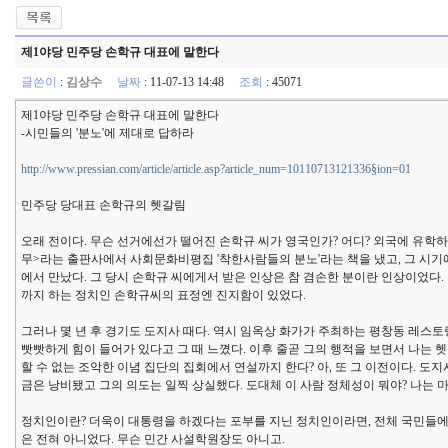
제1야당 민주당 손학규 대표에 말한다
글쓴이
:
김상수
날짜
: 11-07-13 14:48
조회
: 45071
제1야당 민주당 손학규 대표에 말한다
-시민들의 '분노'에 제대로 답하라
http://www.pressian.com/article/article.asp?article_num=10110713121336§ion=01
민주당 당대표 손학규의 헷갈림
오래 전이다. 무슨 선거에선가 떨어진 손학규 씨가 영국인가? 어디? 외국에 유학하고
무>라는 출판사에서 사회문화비평집 '착한사람들의 분노'라는 책을 냈고, 그 시기에
에서 만났다. 그 당시 손학규 씨에게서 받은 인상은 참 겸손한 분이란 인상이었다.
까지 하는 정치인 손학규씨의 표정엔 진지함이 있었다.
그러나 몇 년 후 경기도 도지사 때다. 역시 임옥상 화가가 주최하는 평창동 레스토
빳빳하게 힘이 들어가 있다고 그 때 느꼈다. 이후 줄곧 그의 행적을 보면서 나는 헷
할 수 없는 조악한 이념 집단의 집회에서 연설까지 한다? 아, 또 그 이전이다. 도
금은 낭비됐고 그의 의도는 일찍 상실했다. 도대체 이 사람 정체성이 뭐야? 나는 
정치인이란? 더욱이 대통령을 하겠다는 포부를 지닌 정치인이라면, 전체 국민들에
은 전혀 아니었다. 무슨 민간 사설학원장도 아니고.