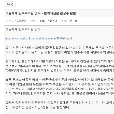
그들에게 민주주의란 없다. - 한겨레신문 김상수 칼럼
글쓴이
:
김상수
날짜
: 11-07-15 08:28
조회
: 45129
그들에게 민주주의란 없다.
http://www.hani.co.kr/arti/opinion/column/487625.html
드디어 무너져 내리는 소리가 들린다. 철옹성 같아 보이던 언론재벌 루퍼트 머독
타락과 정치권력의 유착이란 고질적 질병이 어떻게 민주주의를 파탄내고 박살내는
영국에서만 도청피해자가 1만 여명에 이르는 등, 사태가 걷잡을 수 없게 되자 캐
선언했다. 어제까지 머독의 ’뉴스오브더월드‘ 전 편집장을 자신의 공보책임자로까
700만부의 주, 일간지를 영국에서 발행하는 머독의 도움을 받아 선거에서 총리가
결국 루퍼트 머독은 행세는 언론인이지만 돈의 이익을 앞세우는 철저한 일인 독재체
과 여론 개입을 통해 우월한 지위와 특권을 누리면서 국가조차도 뛰어넘으려고 
만드는 것이다. 그리고 세상은 이미 거대기업권력을 축으로 그것에 기생하거나 
이다. 자유나 인권, 민주주의란 그저 수사(修辭)일 뿐, 언론은 권력이 세상을 지
그래서 정치권력과 언론권력의 야합무리들에겐 주권재민의 시민이 아니라, 오직 
장의 제품처럼 생산되지만 ‘진실’과는 한참 멀다.