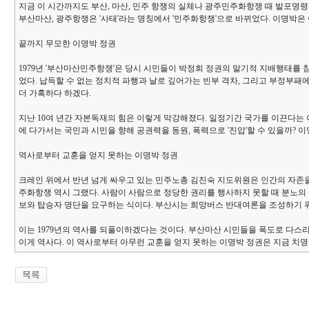
지금 이 시간까지도 부산, 마산, 민주 항쟁의 실체나 광주민주화항쟁 때 발포명
부산마산, 광주항쟁은 '사태'라는 명칭에서 '민주화항쟁'으로 바뀌었다. 이명박
끝까지 무모한 이명박 정권
1979년 '부산마산민주항쟁'은 당시 시민들이 박정희 정권의 말기적 지배행태
었다. 납득할 수 없는 정치적 파행과 날로 깊어가는 빈부 격차, 그리고 부정부패
더 가혹하다 하겠다.
지난 10여 년간 자본독재의 힘은 이렇게 막강해졌다. 일정기간 국가를 이끈다는 
에 다가서는 국민과 시민을 향해 공권력을 동원, 폭력으로 '진압'할 수 있을까? 
역사로부터 교훈을 얻지 못하는 이명박 정권
크레인 위에서 반년 넘게 싸우고 있는 민주노총 김진숙 지도위원은 인간의 자존을
주화항쟁 역시 그랬다. 사람이 사람으로 정당한 권리를 행사하지 못할 때 분노의
보와 탑승자 명단을 요구하는 식이다. 부산시는 희망버스 반대여론을 조성하기 위
이는 1979년의 역사를 되풀이하겠다는 것이다. 부산마산 시민들을 폭도로 다스
이게 역사다. 이 역사로부터 아무런 교훈을 얻지 못하는 이명박 정권은 지금 치명