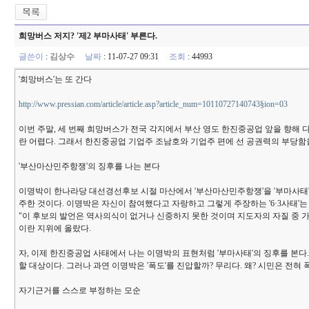
희망버스 저지? '제2 부마사태' 부른다.
글쓴이
:
김상수
날짜
: 11-07-27 09:31
조회
: 44993
'희망버스'는 또 간다
http://www.pressian.com/article/article.asp?article_num=10110727140743§ion=03
이번 주말, 세 번째 희망버스가 전국 각지에서 부산 영도 한진중공업 앞을 향해
란 어렵다. 그래서 한진중공업 기업주 조남호와 기업주 편에 선 공권력의 부당함을
'부산마산민주항쟁'의 징후를 나는 본다
이명박이 한나라당 대선경선후보 시절 마산에서 '부산마산민주항쟁'을 '부마사태'라고 
주한 것이다. 이명박은 자신이 참여했다고 자랑하고 그렇게 주장하는 '6·3사태'는
"이 후보의 발언은 역사의식이 없거나 신중하지 못한 것이며 지도자의 자질 중 가
이란 지위에 올랐다.
자, 이제 한진중공업 사태에서 나는 이명박의 표현처럼 '부마사태'의 징후를 본다.
할 대상이다. 그러나 과연 이명박은 '폭도'를 진압할까? 무리다. 왜? 시민은 전혀
자기근거를 스스로 부정하는 모순