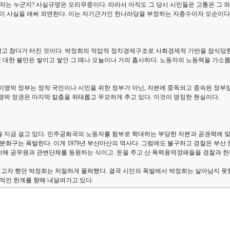
령자는 누군지? 사실규명은 오리무중이다. 따라서 아직도 그 당시 시민들은 고통은 그 
은 이 사실을 애써 외면한다. 이는 자기근거인 한나라당을 부정하는 자충수이자 모순이다
를 참고 참다가 터진 것이다. 박정희의 억압적 정치경제구조로 사회경제적 기반을 잠식
에 대한 불만은 쌓이고 쌓인 그 때나 오늘이나 거의 흡사하다. 노동자의 노동력을 가소
이명박 정부는 정작 국민이나 시민을 위한 정부가 아닌, 자본에 중독되고 종속된 정부임이
이명박 정권은 마지막 칼춤을 위태롭고 무모하게 추고 있다. 이것이 명징한 현실이다.
 지금 걸고 있다. 민주공화국의 노동자를 함부로 학대하는 부당한 자본과 공권력에 맞서
 분화구는 폭발한다. 이게 1979년 부산마산의 역사다. 그럼에도 불구하고 경찰은 부
해 공무원과 관변단체를 동원하는 식이고. 돈을 주고 산 폭력용역깡패들을 경찰과 한패로
리고자 했던 박정희는 처절하게 몰락했다. 결국 시민의 폭발에서 박정희는 살아남지 못했
적인 한계를 향해 내달려가고 있다.