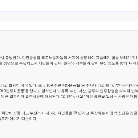
 다시 출발한다. 한진중공업 해고노동자들의 처지에 공분하여 그들에게 힘을 보태기 위해
 정면으로 부딪치고자 시민들이 간다. 친구와 가족들과 같이 부산 영도를 향해. 다녀온
발언한 적이 있다. 또 '5·18광주민주화운동'을 '광주사태'라고 했다. '부마사태'나 '
 '6·3민주화운동'을 했다고 말하면서도 유독 부산, 마산, 광주의 민주항쟁은 의식적 반
장 큰 결함이자 결격사유에 해당된다."고 했다. 사실 "이런 표현을 일삼는 사람은 
 '희망버스'를 타고 부산까지 내려간 시민들을 '폭도'라고 주장하는 이명박 집단은 경찰
 폭도가 아니기 때문이다.