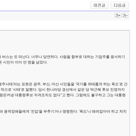
 버스는 또 떠난다. 너무나 당연하다. 사람을 함부로 대하는 기업주를 용서하기
 시민이 이미 만 명을 넘었다.
광주사태'라는 표현은 광주, 부산, 마산 시민들을 '국가를 위태롭게 하는 폭도'로 간
복적으로 '사태'로 말했다. 당시 한나라당 경선에서 같은 당 박근혜 후보 진영까지
대통령은커녕 대통령후보 자격조차도 없다"고 했다. 그럼에도 불구하고 그는 대통령
과 용역깡패들에게 '진압'을 부추기거나 명령한다. '폭도'니 때려잡아야 하고 처치