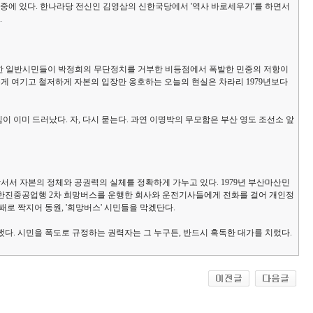
와중에 있다. 한나라당 전신인 김영삼의 신한국당에서 '역사 바로세우기'를 하면서
.
당한 일반시민들이 박정희의 무단정치를 거부한 비등점에서 폭발한 민중의 저항이
롭게 여기고 철저하게 자본의 입장만 옹호하는 오늘의 현실은 차라리 1979년보다
 이미 드러났다. 자, 다시 묻는다. 과연 이명박의 무모함은 부산 영도 조선소 앞
서 자본의 정체와 공권력의 실체를 정확하게 가누고 있다. 1979년 부산마산민
산 한진중공업행 2차 희망버스를 운행한 회사와 운전기사들에게 전화를 걸어 개인정
 짝지어 동원, '희망버스' 시민들을 막겠단다.
다. 시민을 폭도로 규정하는 권력자는 그 누구든, 반드시 혹독한 대가를 치렀다.